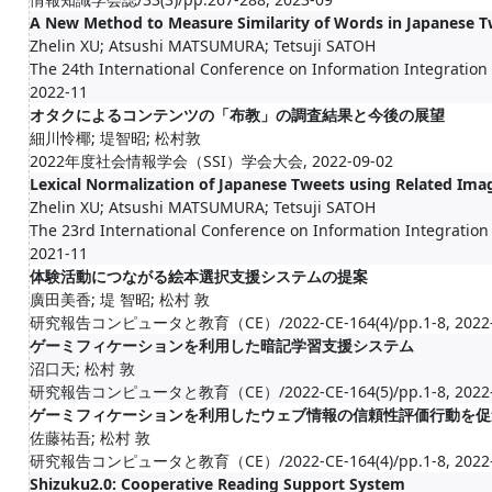
A New Method to Measure Similarity of Words in Japanese T
Zhelin XU; Atsushi MATSUMURA; Tetsuji SATOH
The 24th International Conference on Information Integration
2022-11
オタクによるコンテンツの「布教」の調査結果と今後の展望
細川怜椰; 堤智昭; 松村敦
2022年度社会情報学会（SSI）学会大会, 2022-09-02
Lexical Normalization of Japanese Tweets using Related Ima
Zhelin XU; Atsushi MATSUMURA; Tetsuji SATOH
The 23rd International Conference on Information Integration
2021-11
体験活動につながる絵本選択支援システムの提案
廣田美香; 堤 智昭; 松村 敦
研究報告コンピュータと教育（CE）/2022-CE-164(4)/pp.1-8, 2022
ゲーミフィケーションを利用した暗記学習支援システム
沼口天; 松村 敦
研究報告コンピュータと教育（CE）/2022-CE-164(5)/pp.1-8, 2022
ゲーミフィケーションを利用したウェブ情報の信頼性評価行動を促
佐藤祐吾; 松村 敦
研究報告コンピュータと教育（CE）/2022-CE-164(4)/pp.1-8, 2022
Shizuku2.0: Cooperative Reading Support System