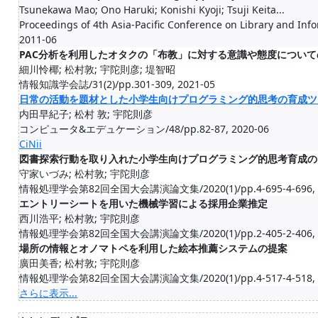
Tsunekawa Mao; Ono Haruki; Konishi Kyoji; Tsuji Keita...
Proceedings of 4th Asia-Pacific Conference on Library and Inf
2011-06
PAC分析を利用したオタクの「布教」に対する意識や態度について
細川怜椰; 松村敦; 宇陀則彦; 堤智昭
情報知識学会誌/31(2)/pp.301-309, 2021-05
日常の活動を題材とした小学生向けプログラミング的思考の育成ツ
内田早紀子; 松村 敦; 宇陀則彦
コンピュータ&エデュケーション/48/pp.82-87, 2020-06
CiNii
図書探索行動を取り入れた小学生向けプログラミング的思考育成の
守家いづみ; 松村敦; 宇陀則彦
情報処理学会第82回全国大会講演論文集/2020(1)/pp.4-695-4-696, 2
エントリーシートを用いた機械学習による採用企業推定
西川浩平; 松村敦; 宇陀則彦
情報処理学会第82回全国大会講演論文集/2020(1)/pp.2-405-2-406, 2
場所の情報とオノマトペを利用した絵本推薦システムの提案
廣田美香; 松村敦; 宇陀則彦
情報処理学会第82回全国大会講演論文集/2020(1)/pp.4-517-4-518, 2
さらに表示...