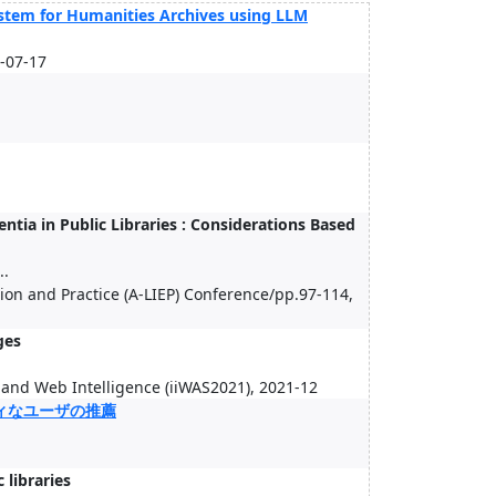
ystem for Humanities Archives using LLM
5-07-17
tia in Public Libraries : Considerations Based
..
ion and Practice (A-LIEP) Conference/pp.97-114,
ges
 and Web Intelligence (iiWAS2021), 2021-12
ティなユーザの推薦
 libraries