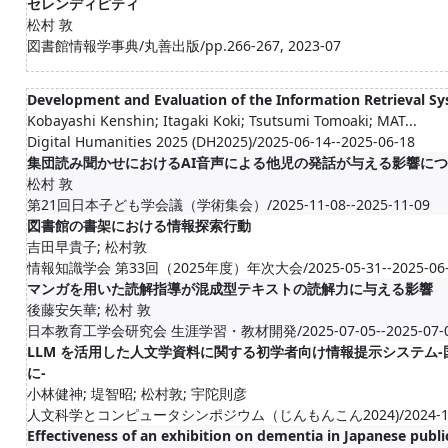
セレンディピティ
松村 敦
図書館情報学事典/丸善出版/pp.266-267, 2023-07
Development and Evaluation of the Information Retrieval S
Kobayashi Kenshin; Itagaki Koki; Tsutsumi Tomoaki; MAT...
Digital Humanities 2025 (DH2025)/2025-06-14--2025-06-18
集団読み聞かせにおけるAI音声による他児の発話が与える影響に
松村 敦
第21回日本子ども学会議（学術集会）/2025-11-08--2025-11-09
図書館の書架における情報探索行動
吉田早貴子; 松村敦
情報知識学会 第33回（2025年度）年次大会/2025-05-31--2025-06-
マンガを用いた読解指導が混成型テキストの読解力に与える影響
後藤安矢華; 松村 敦
日本教育工学会研究会 生涯学習・教材開発/2025-07-05--2025-07-
LLM を活用した人文学資料に関する初学者向け情報提示システム
に-
小林健神; 堤智昭; 松村敦; 宇陀則彦
人文科学とコンピュータシンポジウム（じんもんこん2024)/2024-12-07
Effectiveness of an exhibition on dementia in Japanese public