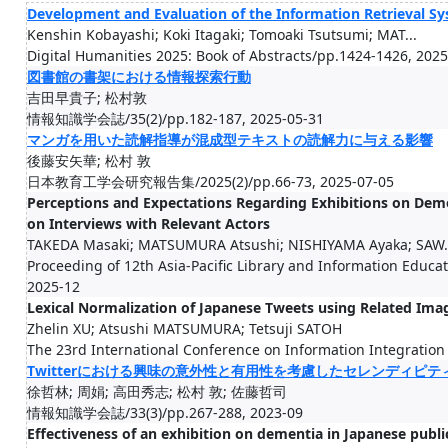
Development and Evaluation of the Information Retrieval S
Kenshin Kobayashi; Koki Itagaki; Tomoaki Tsutsumi; MAT...
Digital Humanities 2025: Book of Abstracts/pp.1424-1426, 202
図書館の書架における情報探索行動
吉田早貴子; 松村敦
情報知識学会誌/35(2)/pp.182-187, 2025-05-31
マンガを用いた読解指導が混成型テキストの読解力に与える影響
後藤安矢華; 松村 敦
日本教育工学会研究報告集/2025(2)/pp.66-73, 2025-07-05
Perceptions and Expectations Regarding Exhibitions on Demen
on Interviews with Relevant Actors
TAKEDA Masaki; MATSUMURA Atsushi; NISHIYAMA Ayaka; SAW.
Proceeding of 12th Asia-Pacific Library and Information Educat
2025-12
Lexical Normalization of Japanese Tweets using Related Ima
Zhelin XU; Atsushi MATSUMURA; Tetsuji SATOH
The 23rd International Conference on Information Integration
Twitterにおける興味の意外性と有用性を考慮したセレンディピ
徐哲林; 周娟; 高田秀志; 松村 敦; 佐藤哲司
情報知識学会誌/33(3)/pp.267-288, 2023-09
Effectiveness of an exhibition on dementia in Japanese public