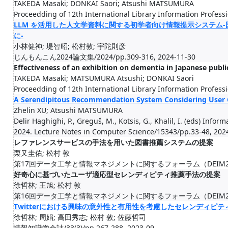
TAKEDA Masaki; DONKAI Saori; Atsushi MATSUMURA
Proceedding of 12th International Library Information Profess
LLM を活用した人文学資料に関する初学者向け情報提示システム
に-
小林健神; 堤智昭; 松村敦; 宇陀則彦
じんもんこん2024論文集/2024/pp.309-316, 2024-11-30
Effectiveness of an exhibition on dementia in Japanese public
TAKEDA Masaki; MATSUMURA Atsushi; DONKAI Saori
Proceedding of 12th International Library Information Profess
A Serendipitous Recommendation System Considering User C
Zhelin XU; Atsushi MATSUMURA
Delir Haghighi, P., Greguš, M., Kotsis, G., Khalil, I. (eds) Info
2024. Lecture Notes in Computer Science/15343/pp.33-48, 202
レファレンスサービスの手法を用いた図書推薦システムの提案
栗又圭佑; 松村 敦
第17回データ工学と情報マネジメントに関するフォーラム（DEIM2025）
好奇心に基づいたユーザ適応型セレンディピティ推薦手法の提案
徐哲林; 王旭; 松村 敦
第16回データ工学と情報マネジメントに関するフォーラム（DEIM2024）
Twitterにおける興味の意外性と有用性を考慮したセレンディピ
徐哲林; 周娟; 高田秀志; 松村 敦; 佐藤哲司
情報知識学会誌/33(3)/pp.267-288, 2023-09