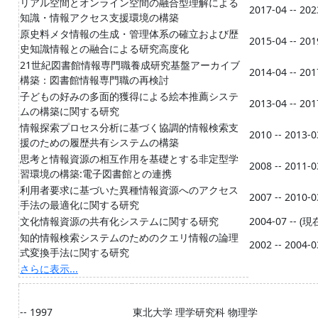
リアル空間とオンライン空間の融合型理解による
2017-04 -- 202
知識・情報アクセス支援環境の構築
原史料メタ情報の生成・管理体系の確立および歴
2015-04 -- 201
史知識情報との融合による研究高度化
21世紀図書館情報専門職養成研究基盤アーカイブ
2014-04 -- 201
構築：図書館情報専門職の再検討
子どもの好みの多面的獲得による絵本推薦システ
2013-04 -- 201
ムの構築に関する研究
情報探索プロセス分析に基づく協調的情報検索支
2010 -- 2013-0
援のための履歴共有システムの構築
思考と情報資源の相互作用を基礎とする非定型学
2008 -- 2011-0
習環境の構築:電子図書館との連携
利用者要求に基づいた異種情報資源へのアクセス
2007 -- 2010-0
手法の最適化に関する研究
文化情報資源の共有化システムに関する研究
2004-07 -- (現
知的情報検索システムのためのクエリ情報の論理
2002 -- 2004-0
式変換手法に関する研究
さらに表示...
-- 1997
東北大学 理学研究科 物理学