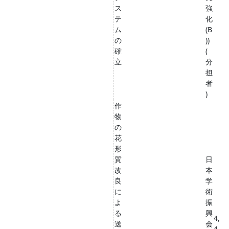
ス
強
テ
化
ム
(B
の
))
確
(
立
分
担
者
)
作
物
の
花
形
質
日
改
本
良
学
に
術
よ
振
る
興
4,
送
会
4