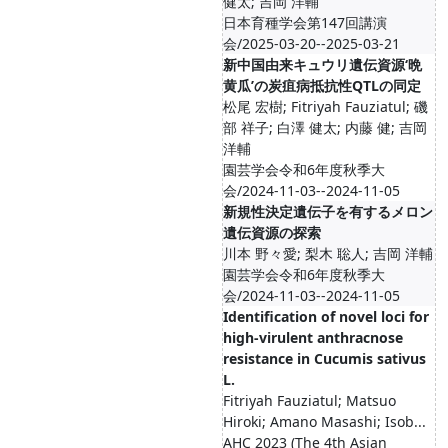
健太; 吉岡 洋輔
日本育種学会第147回講演
会/2025-03-20--2025-03-21
新中国由来キュウリ遺伝資源‘晩
黄瓜’の炭疽病抵抗性QTLの同定
松尾 宏樹; Fitriyah Fauziatul; 磯
部 祥子; 白澤 健太; 内藤 健; 吉岡
洋輔
園芸学会令和6年度秋季大
会/2024-11-03--2024-11-05
新規性決定遺伝子を有するメロン
遺伝資源の探索
川本 野々愛; 梨木 聡人; 吉岡 洋輔
園芸学会令和6年度秋季大
会/2024-11-03--2024-11-05
Identification of novel loci for
high-virulent anthracnose
resistance in Cucumis sativus
L.
Fitriyah Fauziatul; Matsuo
Hiroki; Amano Masashi; Isob...
AHC 2023 (The 4th Asian