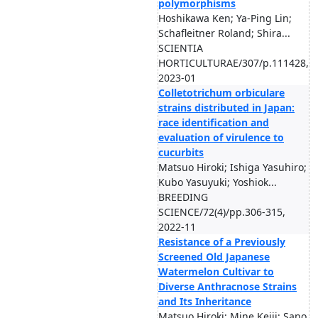
polymorphisms
Hoshikawa Ken; Ya-Ping Lin;
Schafleitner Roland; Shira...
SCIENTIA
HORTICULTURAE/307/p.111428,
2023-01
Colletotrichum orbiculare
strains distributed in Japan:
race identification and
evaluation of virulence to
cucurbits
Matsuo Hiroki; Ishiga Yasuhiro;
Kubo Yasuyuki; Yoshiok...
BREEDING
SCIENCE/72(4)/pp.306-315,
2022-11
Resistance of a Previously
Screened Old Japanese
Watermelon Cultivar to
Diverse Anthracnose Strains
and Its Inheritance
Matsuo Hiroki; Mine Keiji; Sano