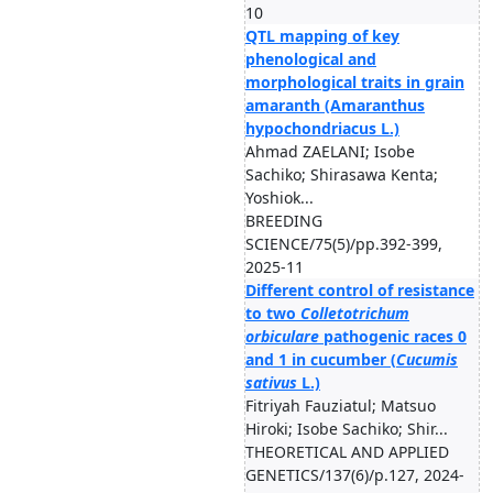
10
QTL mapping of key
phenological and
morphological traits in grain
amaranth (Amaranthus
hypochondriacus L.)
Ahmad ZAELANI; Isobe
Sachiko; Shirasawa Kenta;
Yoshiok...
BREEDING
SCIENCE/75(5)/pp.392-399,
2025-11
Different control of resistance
to two
Colletotrichum
orbiculare
pathogenic races 0
and 1 in cucumber (
Cucumis
sativus
L.)
Fitriyah Fauziatul; Matsuo
Hiroki; Isobe Sachiko; Shir...
THEORETICAL AND APPLIED
GENETICS/137(6)/p.127, 2024-