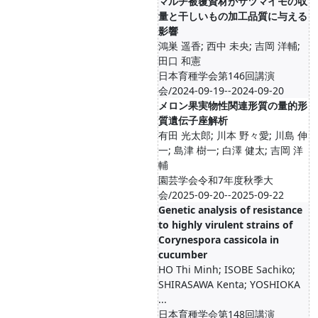
マルチ被覆資材がサツマイモの収
量と干しいもの加工品質に与える
影響
鴻巣 遥香; 西中 未央; 吉岡 洋輔;
田口 和憲
日本育種学会第146回講演
会/2024-09-19--2024-09-20
メロン果実物性関連形質の量的形
質遺伝子座解析
有田 光太郎; 川本 野々愛; 川島 伸
一; 島津 樹一; 白澤 健太; 吉岡 洋
輔
園芸学会令和7年度秋季大
会/2025-09-20--2025-09-22
Genetic analysis of resistance
to highly virulent strains of
Corynespora cassicola in
cucumber
HO Thi Minh; ISOBE Sachiko;
SHIRASAWA Kenta; YOSHIOKA
...
日本育種学会第148回講演