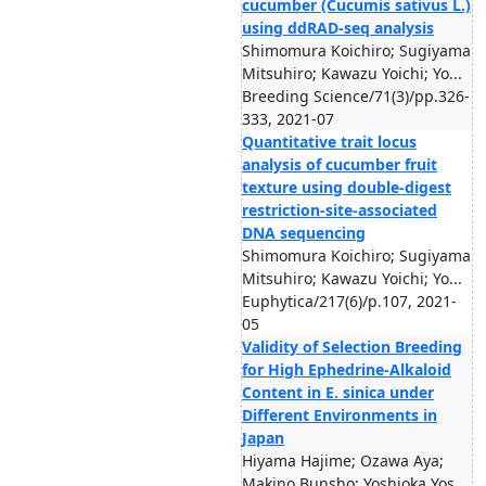
cucumber (Cucumis sativus L.)
using ddRAD-seq analysis
Shimomura Koichiro; Sugiyama
Mitsuhiro; Kawazu Yoichi; Yo...
Breeding Science/71(3)/pp.326-
333, 2021-07
Quantitative trait locus
analysis of cucumber fruit
texture using double-digest
restriction-site-associated
DNA sequencing
Shimomura Koichiro; Sugiyama
Mitsuhiro; Kawazu Yoichi; Yo...
Euphytica/217(6)/p.107, 2021-
05
Validity of Selection Breeding
for High Ephedrine-Alkaloid
Content in E. sinica under
Different Environments in
Japan
Hiyama Hajime; Ozawa Aya;
Makino Bunsho; Yoshioka Yos...