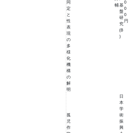
同
0
輔
基
定
0
盤
と
0
研
性
円
究
表
(B
現
)
の
多
様
化
機
構
の
解
明
日
本
学
孤
術
児
振
作
興