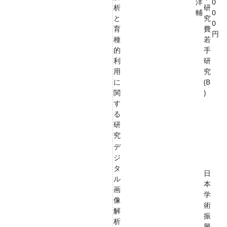
洋
0
析
研
輔
0
と
究
0
育
費
円
種
若
的
手
利
研
用
究
に
(B
関
)
す
る
研
究
デ
ジ
タ
日
ル
本
画
学
像
術
解
振
析
興