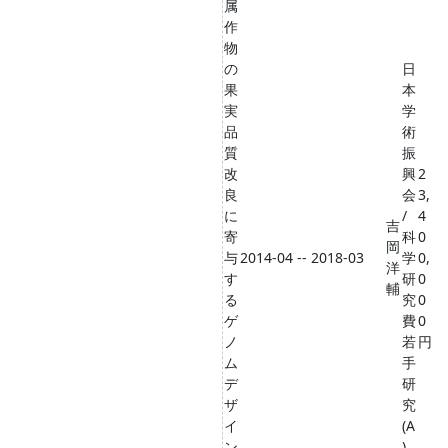
属
作
物
の
日
果
本
実
学
品
術
質
振
改
興
2
良
会
3,
に
/
4
吉
寄
科
0
岡
与
2014-04 -- 2018-03
学
0,
洋
す
研
0
輔
る
究
0
ゲ
費
0
ノ
若
円
ム
手
デ
研
ザ
究
イ
(A
ン
)