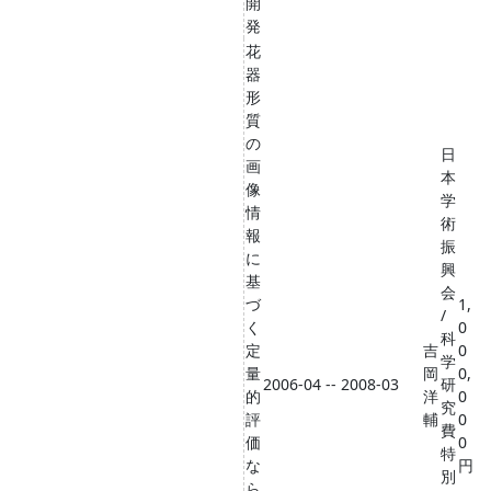
開
発
花
器
形
質
の
日
画
本
像
学
情
術
報
振
に
興
基
会
づ
1,
/
く
0
科
定
吉
0
学
量
岡
0,
2006-04 -- 2008-03
研
的
洋
0
究
評
輔
0
費
価
0
特
な
円
別
ら