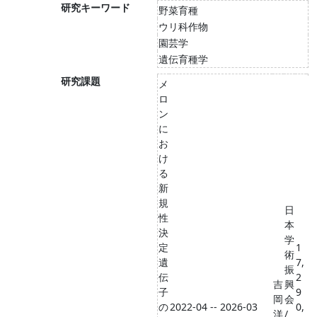
研究キーワード
野菜育種
ウリ科作物
園芸学
遺伝育種学
研究課題
メ
ロ
ン
に
お
け
る
新
規
日
性
本
決
学
定
1
術
遺
7,
振
伝
2
吉
興
子
9
岡
会
の
2022-04 -- 2026-03
0,
洋
/