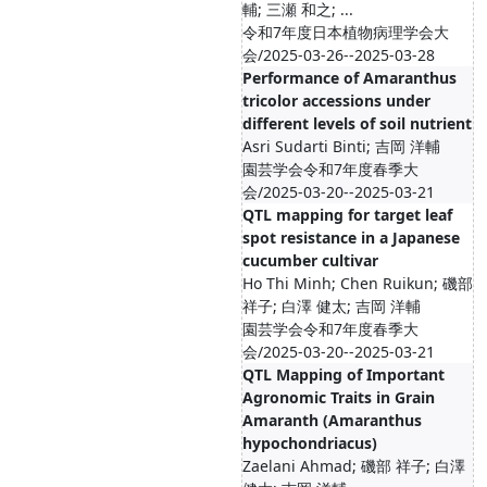
輔; 三瀬 和之; ...
令和7年度日本植物病理学会大
会/2025-03-26--2025-03-28
Performance of Amaranthus
tricolor accessions under
different levels of soil nutrient
Asri Sudarti Binti; 吉岡 洋輔
園芸学会令和7年度春季大
会/2025-03-20--2025-03-21
QTL mapping for target leaf
spot resistance in a Japanese
cucumber cultivar
Ho Thi Minh; Chen Ruikun; 磯部
祥子; 白澤 健太; 吉岡 洋輔
園芸学会令和7年度春季大
会/2025-03-20--2025-03-21
QTL Mapping of Important
Agronomic Traits in Grain
Amaranth (Amaranthus
hypochondriacus)
Zaelani Ahmad; 磯部 祥子; 白澤