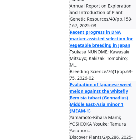
Annual Report on Exploration
and Introduction of Plant
Genetic Resources/40/pp.158-
167, 2025-03
Recent progress in DNA
marker-assisted selection for
vegetable breeding in Japan
Tsukasa NUNOME; Kawasaki
Mitsuyo; Kakizaki Tomohiro;
M...
Breeding Science/76(1)/pp.63-
75, 2026-02
Evaluation of Japanese weed
melon against the whitefly
Bemisia tabaci (Gennadius)
Middle East-Asia minor 1
(MEAM-1)
Yamamoto-Kihara Mami;
YOSHIOKA Yosuke; Tamura
Yasunori...
Discover Plants/2/p.286, 2025-