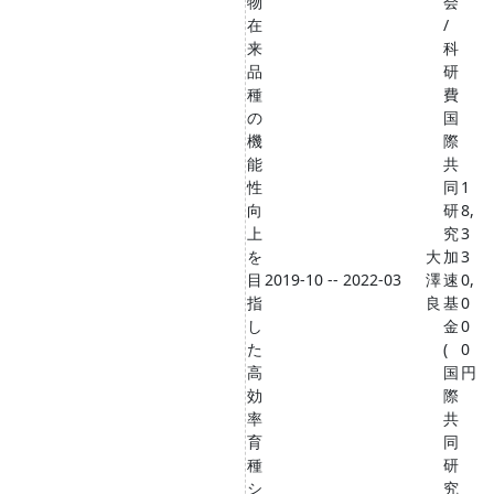
物
会
在
/
来
科
品
研
種
費
の
国
機
際
能
共
性
同
1
向
研
8,
上
究
3
を
大
加
3
目
2019-10 -- 2022-03
澤
速
0,
指
良
基
0
し
金
0
た
(
0
高
国
円
効
際
率
共
育
同
種
研
シ
究