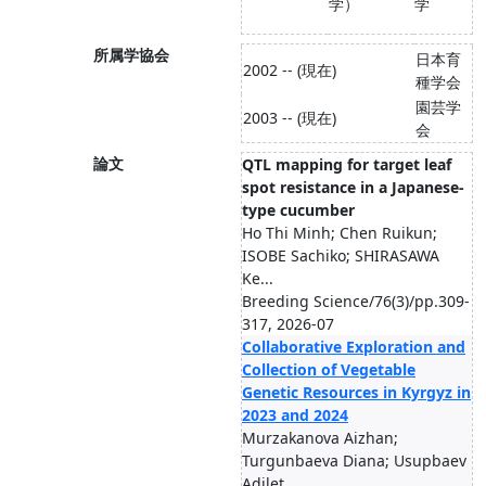
学）
学
所属学協会
日本育
2002 -- (現在)
種学会
園芸学
2003 -- (現在)
会
論文
QTL mapping for target leaf
spot resistance in a Japanese-
type cucumber
Ho Thi Minh; Chen Ruikun;
ISOBE Sachiko; SHIRASAWA
Ke...
Breeding Science/76(3)/pp.309-
317, 2026-07
Collaborative Exploration and
Collection of Vegetable
Genetic Resources in Kyrgyz in
2023 and 2024
Murzakanova Aizhan;
Turgunbaeva Diana; Usupbaev
Adilet...