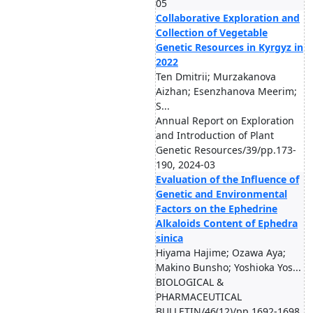
05
Collaborative Exploration and
Collection of Vegetable
Genetic Resources in Kyrgyz in
2022
Ten Dmitrii; Murzakanova
Aizhan; Esenzhanova Meerim;
S...
Annual Report on Exploration
and Introduction of Plant
Genetic Resources/39/pp.173-
190, 2024-03
Evaluation of the Influence of
Genetic and Environmental
Factors on the Ephedrine
Alkaloids Content of Ephedra
sinica
Hiyama Hajime; Ozawa Aya;
Makino Bunsho; Yoshioka Yos...
BIOLOGICAL &
PHARMACEUTICAL
BULLETIN/46(12)/pp.1692-1698,