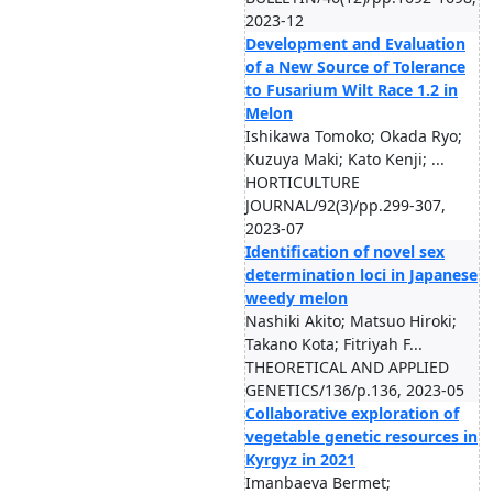
2023-12
Development and Evaluation
of a New Source of Tolerance
to Fusarium Wilt Race 1.2 in
Melon
Ishikawa Tomoko; Okada Ryo;
Kuzuya Maki; Kato Kenji; ...
HORTICULTURE
JOURNAL/92(3)/pp.299-307,
2023-07
Identification of novel sex
determination loci in Japanese
weedy melon
Nashiki Akito; Matsuo Hiroki;
Takano Kota; Fitriyah F...
THEORETICAL AND APPLIED
GENETICS/136/p.136, 2023-05
Collaborative exploration of
vegetable genetic resources in
Kyrgyz in 2021
Imanbaeva Bermet;