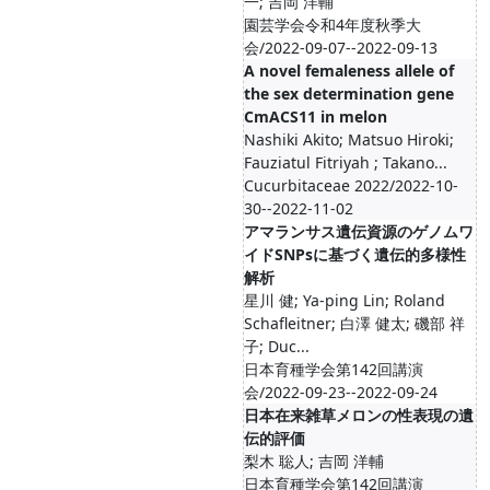
一; 吉岡 洋輔
園芸学会令和4年度秋季大
会/2022-09-07--2022-09-13
A novel femaleness allele of
the sex determination gene
CmACS11 in melon
Nashiki Akito; Matsuo Hiroki;
Fauziatul Fitriyah ; Takano...
Cucurbitaceae 2022/2022-10-
30--2022-11-02
アマランサス遺伝資源のゲノムワ
イドSNPsに基づく遺伝的多様性
解析
星川 健; Ya-ping Lin; Roland
Schafleitner; 白澤 健太; 磯部 祥
子; Duc...
日本育種学会第142回講演
会/2022-09-23--2022-09-24
日本在来雑草メロンの性表現の遺
伝的評価
梨木 聡人; 吉岡 洋輔
日本育種学会第142回講演