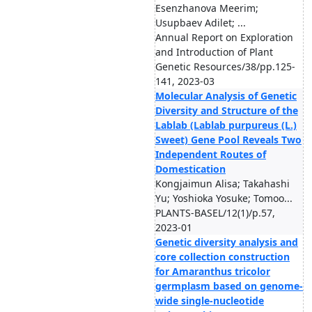
Esenzhanova Meerim;
Usupbaev Adilet; ...
Annual Report on Exploration
and Introduction of Plant
Genetic Resources/38/pp.125-
141, 2023-03
Molecular Analysis of Genetic
Diversity and Structure of the
Lablab (Lablab purpureus (L.)
Sweet) Gene Pool Reveals Two
Independent Routes of
Domestication
Kongjaimun Alisa; Takahashi
Yu; Yoshioka Yosuke; Tomoo...
PLANTS-BASEL/12(1)/p.57,
2023-01
Genetic diversity analysis and
core collection construction
for Amaranthus tricolor
germplasm based on genome-
wide single-nucleotide