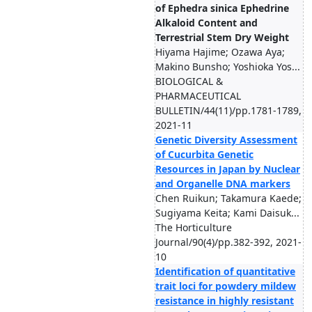
of Ephedra sinica Ephedrine
Alkaloid Content and
Terrestrial Stem Dry Weight
Hiyama Hajime; Ozawa Aya;
Makino Bunsho; Yoshioka Yos...
BIOLOGICAL &
PHARMACEUTICAL
BULLETIN/44(11)/pp.1781-1789,
2021-11
Genetic Diversity Assessment
of Cucurbita Genetic
Resources in Japan by Nuclear
and Organelle DNA markers
Chen Ruikun; Takamura Kaede;
Sugiyama Keita; Kami Daisuk...
The Horticulture
Journal/90(4)/pp.382-392, 2021-
10
Identification of quantitative
trait loci for powdery mildew
resistance in highly resistant