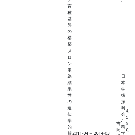
育
種
基
盤
の
構
築
メ
ロ
ン
単
為
日
結
本
果
学
性
術
の
振
遺
興
4,
伝
会
5
学
/
吉
5
的
科
岡
0,
解
2011-04 -- 2014-03
学