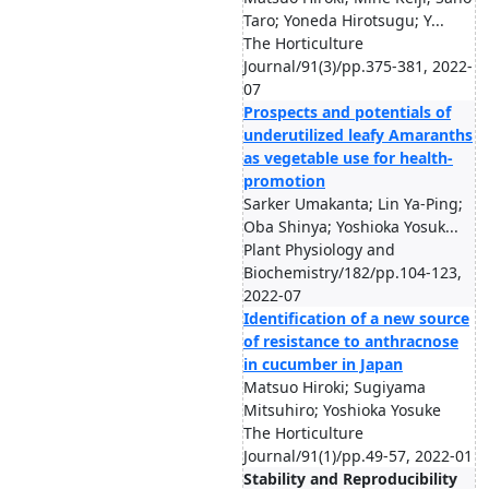
Taro; Yoneda Hirotsugu; Y...
The Horticulture
Journal/91(3)/pp.375-381, 2022-
07
Prospects and potentials of
underutilized leafy Amaranths
as vegetable use for health-
promotion
Sarker Umakanta; Lin Ya-Ping;
Oba Shinya; Yoshioka Yosuk...
Plant Physiology and
Biochemistry/182/pp.104-123,
2022-07
Identification of a new source
of resistance to anthracnose
in cucumber in Japan
Matsuo Hiroki; Sugiyama
Mitsuhiro; Yoshioka Yosuke
The Horticulture
Journal/91(1)/pp.49-57, 2022-01
Stability and Reproducibility