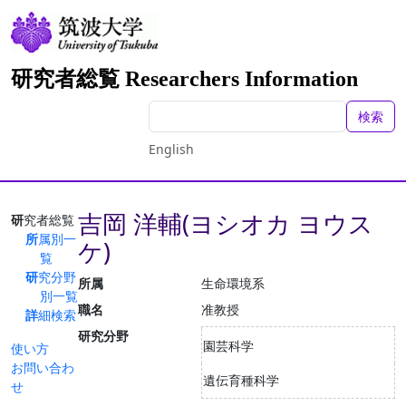
研究者総覧 Researchers Information
検索
English
吉岡 洋輔(ヨシオカ ヨウス
研究者総覧
所属別一
ケ)
覧
研究分野
所属
生命環境系
別一覧
職名
准教授
詳細検索
研究分野
園芸科学
使い方
お問い合わ
遺伝育種科学
せ