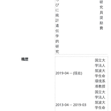
研
び
究
に
員
統
奨
計
励
遺
費
伝
学
的
研
究
職歴
国立大
学法人
筑波大
2019-04 -- (現在)
学生命
環境系
准教授
国立大
学法人
筑波大
2013-04 -- 2019-03
学生命