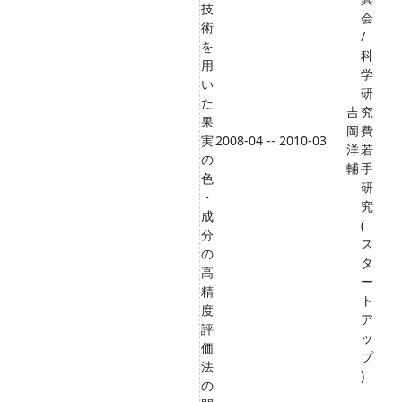
技
会
術
/
を
科
用
学
い
研
た
吉
究
果
岡
費
実
2008-04 -- 2010-03
洋
若
の
輔
手
色
研
・
究
成
(
分
ス
の
タ
高
ー
精
ト
度
ア
評
ッ
価
プ
法
)
の