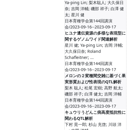
Ya-ping Lin; 梨木聡人; 大久保日
奈; 吉岡 洋輔; 磯部 祥子; 白澤 健
太; 星川 健
日本育種学会第144回講演
会/2023-09-16--2023-09-17
ヒユナ遺伝資源の多様な表現型に
関するゲノムワイド関連解析
星川 健; Ya-ping Lin; 吉岡 洋輔;
大久保日奈; Roland
Schafleitner; ...
日本育種学会第144回講演
会/2023-09-16--2023-09-17
メロンの２変種間交雑に基づく果
実形質および性表現のQTL解析
梨木 聡人; 松尾 宏樹; 高野 航太;
磯部 祥子; 白澤 健太; 吉岡 洋輔
日本育種学会第144回講演
会/2023-09-16--2023-09-17
キュウリうどんこ病高度抵抗性に
関わるQTL解析
下村 晃一郎; 杉山 充啓; 川頭 洋