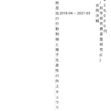
粉
/
吉
2
昆
科
岡
0,
虫
2018-04 -- 2021-03
学
洋
0
の
研
輔
0
行
究
0
動
費
円
制
基
御
盤
と
研
種
究
子
(C
生
)
産
性
の
向
上
キ
ュ
ウ
リ