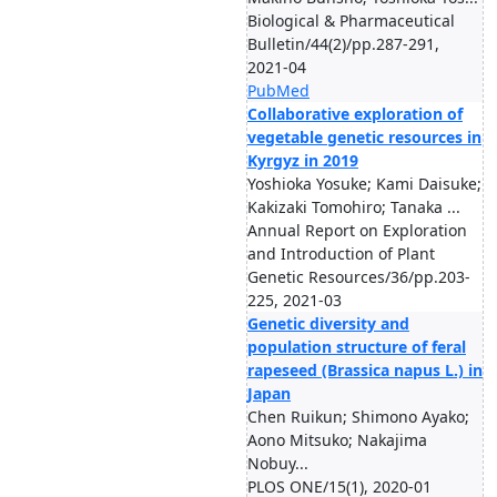
Biological & Pharmaceutical
Bulletin/44(2)/pp.287-291,
2021-04
PubMed
Collaborative exploration of
vegetable genetic resources in
Kyrgyz in 2019
Yoshioka Yosuke; Kami Daisuke;
Kakizaki Tomohiro; Tanaka ...
Annual Report on Exploration
and Introduction of Plant
Genetic Resources/36/pp.203-
225, 2021-03
Genetic diversity and
population structure of feral
rapeseed (Brassica napus L.) in
Japan
Chen Ruikun; Shimono Ayako;
Aono Mitsuko; Nakajima
Nobuy...
PLOS ONE/15(1), 2020-01