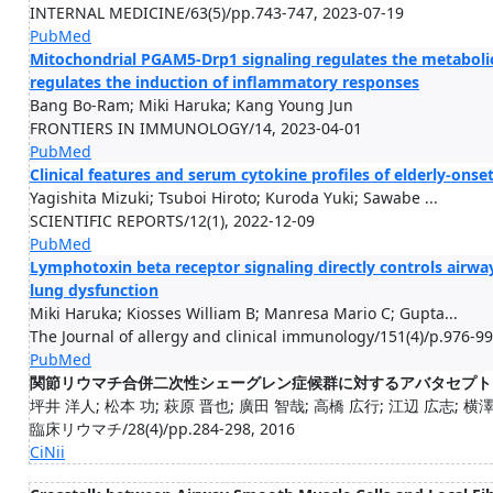
INTERNAL MEDICINE/63(5)/pp.743-747, 2023-07-19
PubMed
Mitochondrial PGAM5-Drp1 signaling regulates the metabo
regulates the induction of inflammatory responses
Bang Bo-Ram; Miki Haruka; Kang Young Jun
FRONTIERS IN IMMUNOLOGY/14, 2023-04-01
PubMed
Clinical features and serum cytokine profiles of elderly-onset
Yagishita Mizuki; Tsuboi Hiroto; Kuroda Yuki; Sawabe ...
SCIENTIFIC REPORTS/12(1), 2022-12-09
PubMed
Lymphotoxin beta receptor signaling directly controls airw
lung dysfunction
Miki Haruka; Kiosses William B; Manresa Mario C; Gupta...
The Journal of allergy and clinical immunology/151(4)/p.976-9
PubMed
関節リウマチ合併二次性シェーグレン症候群に対するアバタセプト
坪井 洋人; 松本 功; 萩原 晋也; 廣田 智哉; 高橋 広行; 江辺 広志; 横澤 
臨床リウマチ/28(4)/pp.284-298, 2016
CiNii