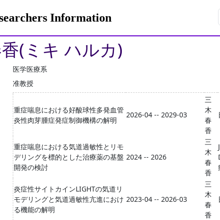
rchers Information
春香(ミキ ハルカ)
医学医療系
准教授
三
重症喘息における好酸球性多発血管
木
2026-04 -- 2029-03
炎性肉芽腫症発症制御機構の解明
春
香
三
重症喘息における気道過敏性とリモ
木
デリングを標的とした治療薬の基盤
2024 -- 2026
春
開発の検討
香
三
炎症性サイトカインLIGHTの気道リ
木
モデリングと気道過敏性亢進におけ
2023-04 -- 2026-03
春
る機能の解明
香