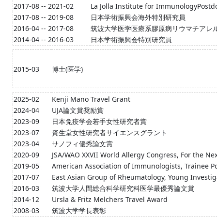
2017-08 -- 2021-02
La Jolla Institute for ImmunologyPostd
2017-08 -- 2019-08
日本学術振興会海外特別研究員
2016-04 -- 2017-08
筑波大学医学医療系膠原病リウマチアレ
2014-04 -- 2016-03
日本学術振興会特別研究員
2015-03
博士(医学)
2025-02
Kenji Mano Travel Grant
2024-04
UJA論文賞奨励賞
2023-09
日本免疫学会若手女性研究者賞
2023-07
資生堂女性研究者サイエンスグラント
2023-04
サノフィ優秀論文賞
2020-09
JSA/WAO XXVII World Allergy Congress, For the Ne
2019-05
American Association of Immunologists, Trainee P
2017-07
East Asian Group of Rheumatology, Young Investi
2016-03
筑波大学人間総合科学研究科医学最優秀論文賞
2014-12
Ursla & Fritz Melchers Travel Award
2008-03
筑波大学学長表彰