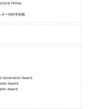
octoral Fellow
ルギー内科学助教
xt Generation Award
oster Award
gator Award