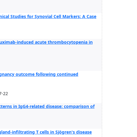
al Studies for Synovial Cell Markers: A Case
rituximab-induced acute thrombocytopenia in
egnancy outcome following continued
7-22
terns in IgG4-related disease: comparison of
gland-infiltrating T cells in Sjögren's disease