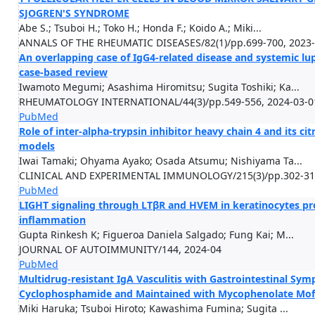
SJOGREN'S SYNDROME
Abe S.; Tsuboi H.; Toko H.; Honda F.; Koido A.; Miki...
ANNALS OF THE RHEUMATIC DISEASES/82(1)/pp.699-700, 2023
An overlapping case of IgG4-related disease and systemic l
case-based review
Iwamoto Megumi; Asashima Hiromitsu; Sugita Toshiki; Ka...
RHEUMATOLOGY INTERNATIONAL/44(3)/pp.549-556, 2024-03-0
PubMed
Role of inter-alpha-trypsin inhibitor heavy chain 4 and its ci
models
Iwai Tamaki; Ohyama Ayako; Osada Atsumu; Nishiyama Ta...
CLINICAL AND EXPERIMENTAL IMMUNOLOGY/215(3)/pp.302-312
PubMed
LIGHT signaling through LTβR and HVEM in keratinocytes pro
inflammation
Gupta Rinkesh K; Figueroa Daniela Salgado; Fung Kai; M...
JOURNAL OF AUTOIMMUNITY/144, 2024-04
PubMed
Multidrug-resistant IgA Vasculitis with Gastrointestinal Sy
Cyclophosphamide and Maintained with Mycophenolate Mofe
Miki Haruka; Tsuboi Hiroto; Kawashima Fumina; Sugita ...