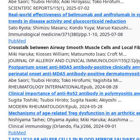
Abe Saori; Tsuboi Hiroto; Aoki Hiroyasu; Toko Hirofum...
SCIENTIFIC REPORTS/15(1), 2025-07-02
Real-world effectiveness of belimumab and anifrolumab in 
trends in disease activity and glucocorticoid reduction
Sato Ryota; Shimizu Masaru; Kondo Yuya; Maruo Kazushi...
Immunological medicine/371(380)/pp.1-10, 2025-07-08
PubMed
Crosstalk between Airway Smooth Muscle Cells and Local Fib
Miki Haruka; Kiosses William; Matsumoto Isao; Croft M...
JOURNAL OF ALLERGY AND CLINICAL IMMUNOLOGY/155(2:S)/pp
Postpartum onset anti-MDA5 antibody-positive clinically am
perinatal onset anti-MDA5 antibody-positive dermatomyosit
Abe Saori; Tsuboi Hiroto; Toko Hirofumi; Yagishita Mi...
RHEUMATOLOGY INTERNATIONAL/Epub, 2024-08-28
Clinical importance of anti-Ro52 antibody in polymyositis 
Sugita Toshiki; Tsuboi Hiroto; Sugita Naoki; Akiyoshi ...
MODERN RHEUMATOLOGY/Epub, 2024-05-28
Mechanisms of age-related Treg dysfunction in an arthritic 
Nishiyama Taihei; Ohyama Ayako; Miki Haruka; Asashima ...
Clinical immunology (Orlando, Fla.)/266, 2024-09-01
PubMed
T FOLLICULAR HELPER CELLS IN BLOOD MIRROR SALIVARY G