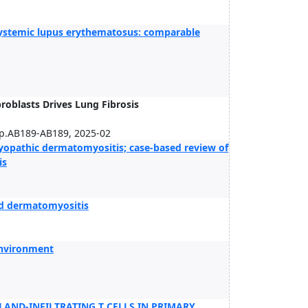
systemic lupus erythematosus: comparable
roblasts Drives Lung Fibrosis
.AB189-AB189, 2025-02
yopathic dermatomyositis; case-based review of
is
and dermatomyositis
environment
LAND-INFILTRATING T CELLS IN PRIMARY