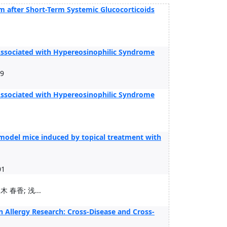
um after Short-Term Systemic Glucocorticoids
 Associated with Hypereosinophilic Syndrome
19
 Associated with Hypereosinophilic Syndrome
s model mice induced by topical treatment with
01
 春香; 浅...
 Allergy Research: Cross-Disease and Cross-