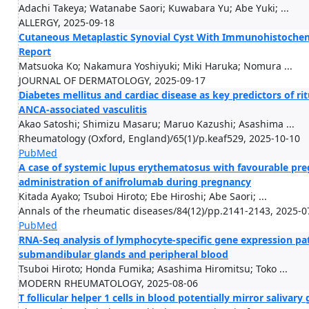
Adachi Takeya; Watanabe Saori; Kuwabara Yu; Abe Yuki; ...
ALLERGY, 2025-09-18
Cutaneous Metaplastic Synovial Cyst With Immunohistochemic
Report
Matsuoka Ko; Nakamura Yoshiyuki; Miki Haruka; Nomura ...
JOURNAL OF DERMATOLOGY, 2025-09-17
Diabetes mellitus and cardiac disease as key predictors of 
ANCA-associated vasculitis
Akao Satoshi; Shimizu Masaru; Maruo Kazushi; Asashima ...
Rheumatology (Oxford, England)/65(1)/p.keaf529, 2025-10-10
PubMed
A case of systemic lupus erythematosus with favourable pr
administration of anifrolumab during pregnancy
Kitada Ayako; Tsuboi Hiroto; Ebe Hiroshi; Abe Saori; ...
Annals of the rheumatic diseases/84(12)/pp.2141-2143, 2025-0
PubMed
RNA-Seq analysis of lymphocyte-specific gene expression pat
submandibular glands and peripheral blood
Tsuboi Hiroto; Honda Fumika; Asashima Hiromitsu; Toko ...
MODERN RHEUMATOLOGY, 2025-08-06
T follicular helper 1 cells in blood potentially mirror salivary 