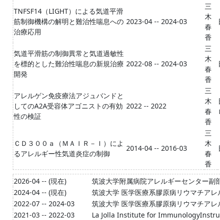
三
TNFSF14（LIGHT）による気道平滑
木
筋制御機構の解明と難治性喘息への
2023-04 -- 2024-03
春
治療応⽤
香
三
気道平滑筋の制御異常と気道過敏性
木
を標的とした難治性喘息の新規治療
2022-08 -- 2024-03
春
開発
香
三
アレルゲン免疫療法アジュバンドと
木
してのA2A受容体アゴニストの有効
2022 -- 2022
春
性の検証
香
三
ＣＤ３００ａ（ＭＡＩＲ－Ｉ）によ
木
2014-04 -- 2016-03
るアレルギー性気道炎症の制御
春
香
2026-04 -- (現在)
筑波大学附属病院アレルギーセンター副部
2024-04 -- (現在)
筑波大学 医学医療系膠原病リウマチアレ
2022-07 -- 2024-03
筑波大学 医学医療系膠原病リウマチアレ
2021-03 -- 2022-03
La Jolla Institute for ImmunologyInstru