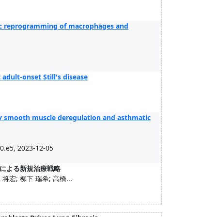
lic reprogramming of macrophages and
 adult-onset Still's disease
ay smooth muscle deregulation and asthmatic
90.e5, 2023-12-05
による新規治療戦略
将宏; 柳下 瑞希; 高橋...