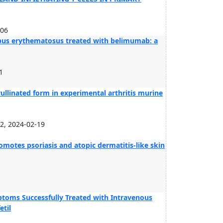
-06
upus erythematosus treated with belimumab: a
1
trullinated form in experimental arthritis murine
, 2024-02-19
motes psoriasis and atopic dermatitis-like skin
mptoms Successfully Treated with Intravenous
til