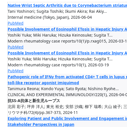
Native Wrist Septic Arthritis due to Corynebacterium striat
Tani Yoshinori; Sugita Toshiki; Ikumi Akira; Rai Akiy...
Internal medicine (Tokyo, Japan), 2026-06-04
PubMed
Possible Involvement of Eosinophil ETosis in Hepatic Injury
Yoshiki Yuka; Miki Haruka; Hizuka Keinosuke; Sugita T...
Modern rheumatology case reports/10(1)/p.rxag015, 2026-03-
PubMed
Possible Involvement of Eosinophil ETosis in Hepatic Injury
Yoshiki Yuka; Miki Haruka; Hizuka Keinosuke; Sugita T...
Modern rheumatology case reports/10(1), 2026-03-19
PubMed
Pathogenic role of IFNγ from activated CD4+ T cells in lupu
toll-like receptor agonist imiquimod
Tanimura Reona; Kondo Yuya; Sato Ryota; Nishino Ryohe...
CLINICAL AND EXPERIMENTAL IMMUNOLOGY/220(1), 2026-04-
抗SS-A抗体と新生児ループス
北田 彩子; 坪井 洋人; 東光 裕史; 安部 沙織; 柳下 瑞希; 大山 綾子; 三木
リウマチ科/72(4)/pp.367-373, 2024-11
Exploring Patient and Public Involvement and Engagement in
Stakeholder Perspectives in Japan