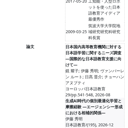
2017-05-20
工知能・人型ロボ
ットを使った日本
語教育アイディア
最優秀作
筑波大学大学院地
2009-03-25
域研究研究科研究
科長賞
論文
日本国内高等教育機関に対する
日本語学習に関するニーズ調査
―国際的な日本語教育支援に向
けて―
鏡 耀子; 伊藤 秀明; ヴァンバーレ
ン ルート; 日髙 晋介; チョーハン
アヌブティ
ヨーロッパ日本語教育
29/pp.541-548, 2026-08
生成AI時代の個別最適化学習と
摩擦経験 ―エージェンシー形成
における相補的関係―
伊藤 秀明
日本語教育/(195), 2026-12