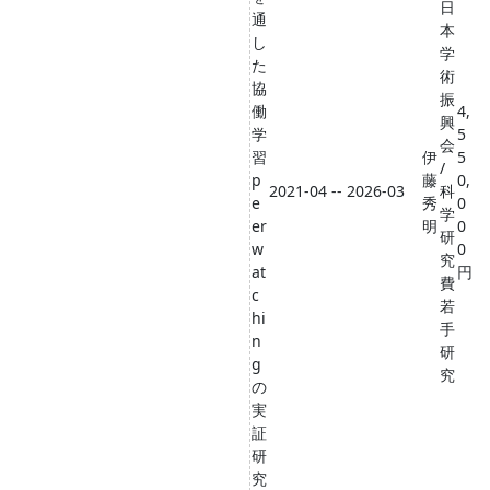
日
通
本
し
学
た
術
協
振
働
4,
興
学
5
会
習
伊
5
/
p
藤
0,
2021-04 -- 2026-03
科
e
秀
0
学
er
明
0
研
w
0
究
at
円
費
c
若
hi
手
n
研
g
究
の
実
証
研
究