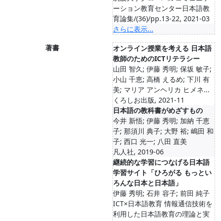
ーション教育センター日本語教
育論集/(36)/pp.13-22, 2021-03
さらに表示...
著書
オンライン授業を考える 日本語
教師のためのICTリテラシー
山田 智久; 伊藤 秀明; 保坂 敏子;
小山 千恵; 高橋 えるめ; 下川 有
美; マリア アンヘリカ ヒメネ...
くろしお出版, 2021-11
日本語の教科書がめざすもの
今井 新悟; 伊藤 秀明; 加納 千恵
子; 那須川 典子; 大野 裕; 嶋田 和
子; 西口 光一; 八田 直美
凡人社, 2019-06
継続的な学習につなげる日本語
学習サイト「ひろがる もっとい
ろんな日本と日本語」
伊藤 秀明; 石井 容子; 前田 純子
ICT×日本語教育 情報通信技術を
利用した日本語教育の理論と実