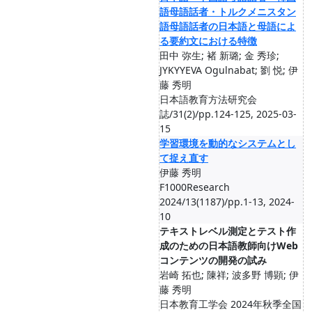
語母語話者・トルクメニスタン
語母語話者の日本語と母語によ
る要約文における特徴
田中 弥生; 褚 新璐; 金 秀珍;
JYKYYEVA Ogulnabat; 劉 悦; 伊
藤 秀明
日本語教育方法研究会
誌/31(2)/pp.124-125, 2025-03-
15
学習環境を動的なシステムとし
て捉え直す
伊藤 秀明
F1000Research
2024/13(1187)/pp.1-13, 2024-
10
テキストレベル測定とテスト作
成のための日本語教師向けWeb
コンテンツの開発の試み
岩崎 拓也; 陳祥; 波多野 博顕; 伊
藤 秀明
日本教育工学会 2024年秋季全国