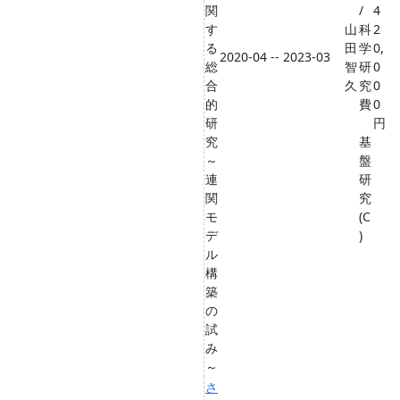
関
/
4
す
山
科
2
る
田
学
0,
2020-04 -- 2023-03
総
智
研
0
合
久
究
0
的
費
0
研
円
究
基
～
盤
連
研
関
究
モ
(C
デ
)
ル
構
築
の
試
み
～
さ