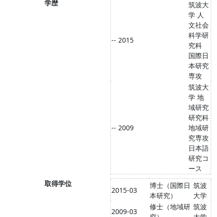
学歴
筑波大
学 人
文社会
科学研
-- 2015
究科
国際日
本研究
専攻
筑波大
学 地
域研究
研究科
-- 2009
地域研
究専攻
日本語
研究コ
ース
取得学位
博士（国際日
筑波
2015-03
本研究）
大学
修士（地域研
筑波
2009-03
究）
大学