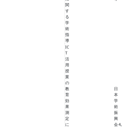
関
す
る
学
術
指
導
IC
T
活
用
授
業
の
教
日
育
本
効
学
果
術
測
振
定
興
に
会
4,