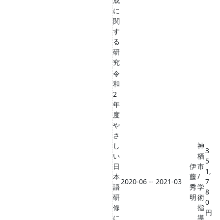
成
に
関
す
る
研
究
令
和
2
年
度
や
さ
し
神
3
い
栖
5
日
伊
市
1,
本
藤
/
2020-06 -- 2021-03
7
語
秀
学
8
研
明
術
0
修
指
円
に
導