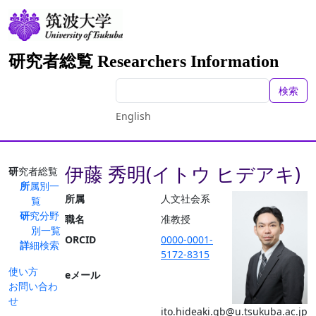
研究者総覧 Researchers Information
検索
English
伊藤 秀明(イトウ ヒデアキ)
研究者総覧
所属別一
所属
人文社会系
覧
研究分野
職名
准教授
別一覧
ORCID
0000-0001-
詳細検索
5172-8315
使い方
eメール
お問い合わ
せ
ito.hideaki.gb@u.tsukuba.ac.jp