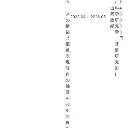
ベ
/
5
ー
山
科
4
ス
岡
学
0,
2022-04 -- 2026-03
の
政
研
0
構
紀
究
0
築
費
0
と
円
配
基
慮
盤
表
研
現
究
辞
(B
典
)
の
編
纂
令
和
3
年
度