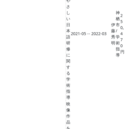
や
さ
し
神
2
い
栖
5
日
伊
市
0,
本
藤
/
2021-05 -- 2022-03
4
語
秀
学
7
研
明
術
0
修
指
円
に
導
関
す
る
学
術
指
導
映
像
作
品
を