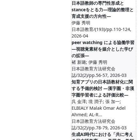
日本語教師の専門性形成と
stanceをとる力―理論的整理と
育成支援の方向性―
伊藤 秀明
日本語教育/(193)/pp.110-124,
2026-04
peer watching による協働学習
―視聴覚素材を媒介とした学び
の拡張―
褚 新璐; 伊藤 秀明
日本語教育方法研究会
誌/32(2)/pp.56-57, 2026-03
知育アプリの日本語教材化に関
する予備的検討 ―漢字圏・非漢
字圏学習者による評価比較―
呉 金澤; 境 潤子; 張 加一;
ELBIALY Malak Omar Adel
Ahmed; AL-R...
日本語教育方法研究会
誌/32(2)/pp.78-79, 2026-03
生成AI時代における「共に考え