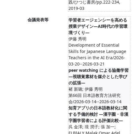
践/ひつじ書房/pp.222-234,
2019-03
会議発表等
学習者エージェンシーを高める
授業デザイン—AI時代の学習環
境づくり—
伊藤 秀明
Development of Essential
Skills for Japanese Language
Teachers in the AI Era/2026-
03-20--2026-03-21
peer watching による協働学習
―視聴覚素材を媒介とした学び
の拡張―
褚 新璐; 伊藤 秀明
第66回 日本語教育方法研究
会/2026-03-14--2026-03-14
知育アプリの日本語教材化に関
する予備的検討 ―漢字圏・非漢
字圏学習者による評価比較―
呉 金澤; 境 潤子; 張 加一;
ELBIALY Malak Omar Adel