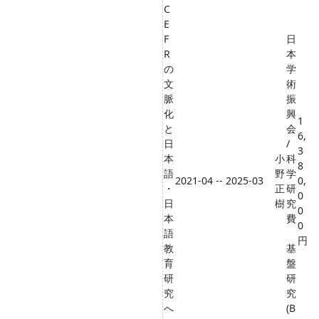
C
E
F
日
R
本
の
学
文
術
脈
振
化
興
1
と
会
6,
日
/
3
本
小
科
8
語
野
学
2021-04 -- 2025-03
0,
・
正
研
0
日
樹
究
0
本
費
0
語
円
教
基
育
盤
研
研
究
究
へ
(B