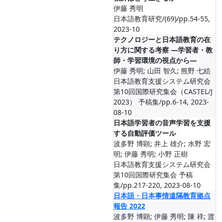
伊藤 秀明
日本語教育研究/(69)/pp.54-55,
2023-10
テクノロジーと日本語教育の在
り方に関する考察 —学習者・教
師・学習環境の視点から—
伊藤 秀明; 山田 智久; 熊野 七絵
日本語教育支援システム研究会
第10回国際研究集会（CASTEL/J
2023） 予稿集/pp.6-14, 2023-
08-10
日本語学習者の音声学習を支援
する自動評価ツール
波多野 博顕; 井上 雄介; 水野 宏
明; 伊藤 秀明; 小野 正樹
日本語教育支援システム研究会
第10回国際研究集会 予稿
集/pp.217-220, 2023-08-10
日本語・日本事情遠隔教育拠点
報告 2022
波多野 博顕; 伊藤 秀明; 陳 祥; 渡