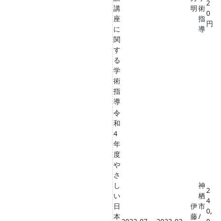
2
講
明
術
0
座
指
円
に
導
関
す
る
学
術
指
導
令
和
4
年
度
や
さ
し
神
2
い
栖
4
日
伊
市
0,
本
藤
/