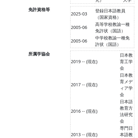
免許資格等
登録日本語教員
2025-03
（国家資格）
高等学校教諭一種
2005-06
免許状（国語）
中学校教諭一種免
2005-06
許状（国語）
所属学協会
日本教
2019 -- (現在)
育工学
会
日本教
育メデ
2017 -- (現在)
ィア学
会
日本語
教育方
2016 -- (現在)
法研究
会
専門日
2013 -- (現在)
本語教