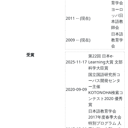
育学会
ヨーロ
ッパ日
2011 -- (現在)
本語教
師会
日本語
2009 -- (現在)
教育学
会
受賞
第22回 日本e-
2025-11-17
Learning大賞 文部
科学大臣賞
国立国語研究所コ
ーパス開発センタ
ー主催
2020-09-09
KOTONOHA検索コ
ンテスト2020 優秀
賞
日本語教育学会
2017年度春季大会
特別プログラム 人