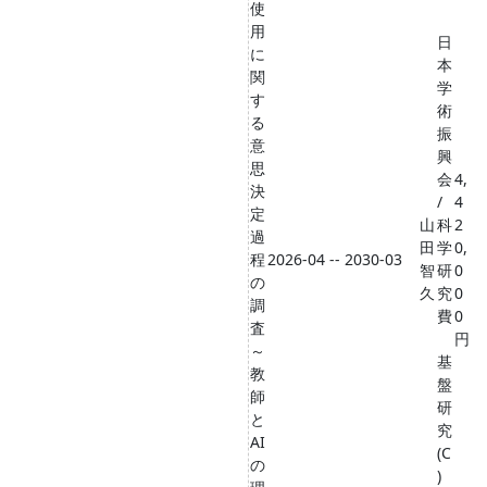
使
用
日
に
本
関
学
す
術
る
振
意
興
思
会
4,
決
/
4
定
山
科
2
過
田
学
0,
程
2026-04 -- 2030-03
智
研
0
の
久
究
0
調
費
0
査
円
～
基
教
盤
師
研
と
究
AI
(C
の
)