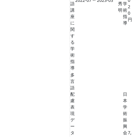
2022-07 -- 2023-03
0
語
秀
学
2
講
明
術
0
座
指
円
に
導
関
す
る
学
術
指
導
多
言
語
配
日
慮
本
表
学
現
術
デ
振
ー
興
タ
会
7,