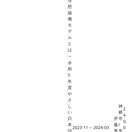
理
想
協
働
モ
デ
ル
と
は
～
令
和
5
年
度
や
さ
し
神
2
い
栖
4
日
伊
市
0,
本
藤
/
2023-11 -- 2024-03
0
語
秀
学