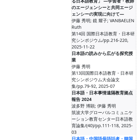
る日本語教育」 ―学習者・教師
のエージェンシーと共同エージ
ェンシーの実現に向けて―
伊藤 秀明; 鏡 耀子; VANBAELEN
Ruth
第14回 国際日本語教育・日本研
究シンポジウム/pp.216-220,
2025-11-22
日本語の読みから広がる探究授
業
伊藤 秀明
第13回国際日本語教育・日本研
究シンポジウム大会論文
集/pp.79-92, 2025-07
日本語・日本事情遠隔教育拠点
報告 2024
波多野 博顕; 伊藤 秀明
筑波大学グローバルコミュニケ
ーション教育センター日本語教
育論集/(40)/pp.111-118, 2025-
03
日本語・中国語母語話者・韓国