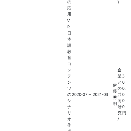
の
)
応
用
V
R
日
本
語
教
育
コ
ン
企
テ
業
3
ン
と
0
伊
ツ
の
0,
藤
の
2020-07 -- 2021-03
共
0
秀
シ
同
0
明
ナ
研
0
リ
究
円
オ
/
作