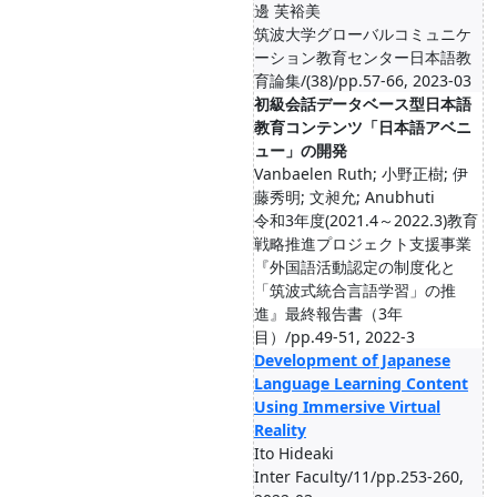
邊 芙裕美
筑波大学グローバルコミュニケ
ーション教育センター日本語教
育論集/(38)/pp.57-66, 2023-03
初級会話データベース型日本語
教育コンテンツ「日本語アベニ
ュー」の開発
Vanbaelen Ruth; 小野正樹; 伊
藤秀明; 文昶允; Anubhuti
令和3年度(2021.4～2022.3)教育
戦略推進プロジェクト支援事業
『外国語活動認定の制度化と
「筑波式統合言語学習」の推
進』最終報告書（3年
目）/pp.49-51, 2022-3
Development of Japanese
Language Learning Content
Using Immersive Virtual
Reality
Ito Hideaki
Inter Faculty/11/pp.253-260,