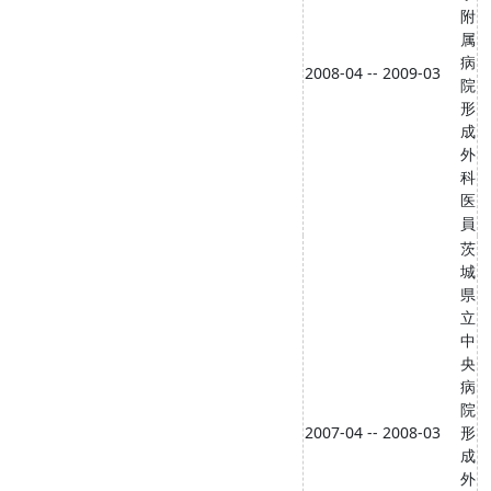
附
属
病
2008-04 -- 2009-03
院
形
成
外
科
医
員
茨
城
県
立
中
央
病
院
2007-04 -- 2008-03
形
成
外