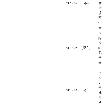
2020-07 -- (現在)
空
環
境
医
学
会
国
際
幹
2019-05 -- (現在)
細
胞
学
会
ア
メ
リ
カ
形
2018-04 -- (現在)
成
外
科