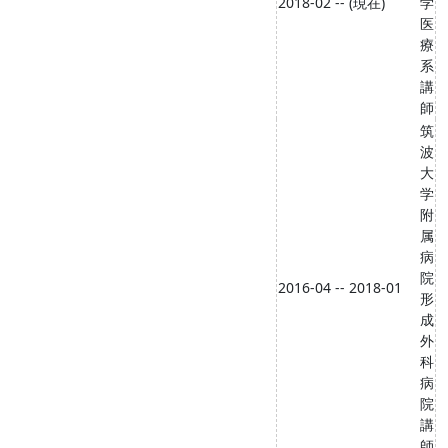
2018-02 -- (現在)
学
医
療
系
講
師
筑
波
大
学
附
属
病
院
2016-04 -- 2018-01
形
成
外
科
病
院
講
師