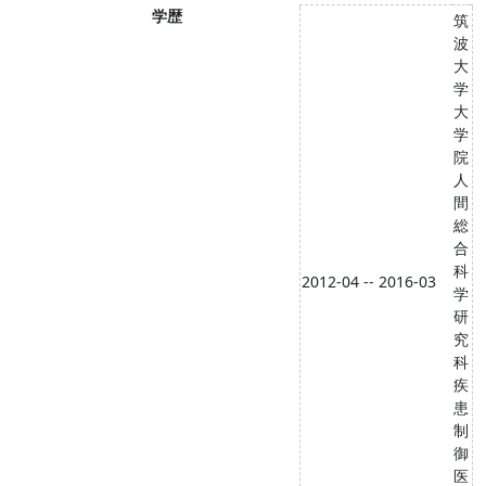
学歴
筑
波
大
学
大
学
院
人
間
総
合
科
2012-04 -- 2016-03
学
研
究
科
疾
患
制
御
医