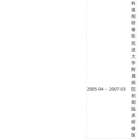
科
後
期
研
修
医
筑
波
大
学
附
属
病
2005-04 -- 2007-03
院
初
期
臨
床
研
修
医