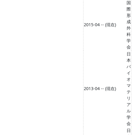
国
際
形
成
2015-04 -- (現在)
外
科
学
会
日
本
バ
イ
オ
マ
2013-04 -- (現在)
テ
リ
ア
ル
学
会
日