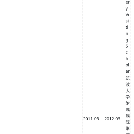
er
y
Vi
si
ti
n
g
S
c
h
ol
ar
筑
波
大
学
附
属
病
2011-05 -- 2012-03
院
形