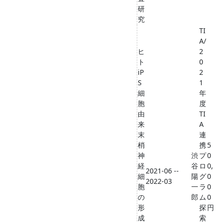
研
究
TI
A/
ヒ
2
ト
0
iP
2
S
1
細
年
胞
度
由
TI
来
A
末
連
梢
携
5
神
渋
プ
0
経
谷
ロ
0,
2021-06 --
細
陽
グ
0
2022-03
胞
一
ラ
0
の
郎
ム
0
形
探
円
成
索