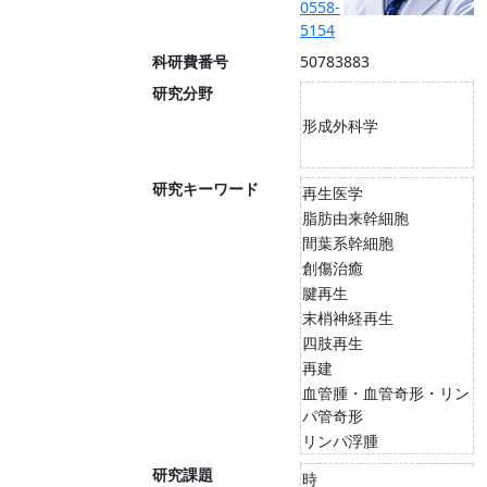
0558-
5154
科研費番号
50783883
研究分野
形成外科学
研究キーワード
再生医学
脂肪由来幹細胞
間葉系幹細胞
創傷治癒
腱再生
末梢神経再生
四肢再生
再建
血管腫・血管奇形・リン
パ管奇形
リンパ浮腫
研究課題
時