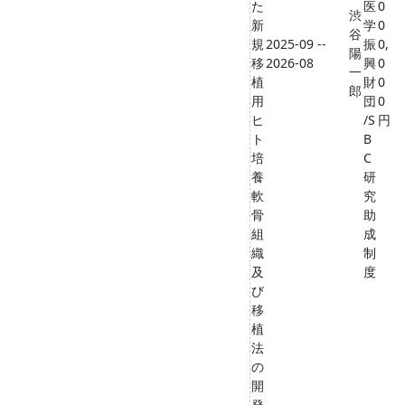
た
医
0
渋
新
学
0
谷
規
2025-09 --
振
0,
陽
移
2026-08
興
0
一
植
財
0
郎
用
団
0
ヒ
/S
円
ト
B
培
C
養
研
軟
究
骨
助
組
成
織
制
及
度
び
移
植
法
の
開
発