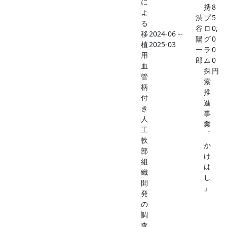
に
携
8
よ
渋
プ
5
る
谷
ロ
0,
移
2024-06 --
陽
グ
0
植
2025-03
一
ラ
0
用
郎
ム
0
血
探
円
管
索
柄
推
付
進
き
事
人
業
工
「
軟
か
部
け
組
は
織
し
開
」
発
の
調
査