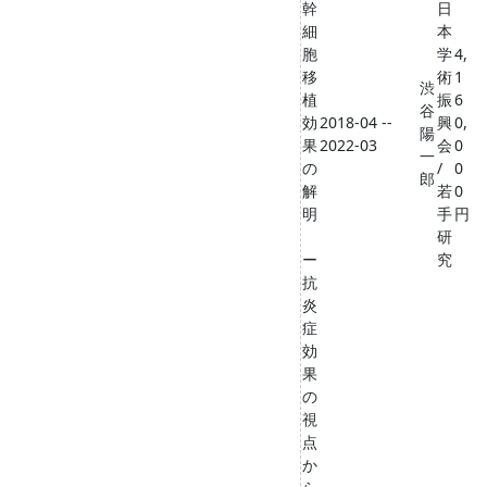
幹
日
細
本
胞
学
4,
移
術
1
渋
植
振
6
谷
効
2018-04 --
興
0,
陽
果
2022-03
会
0
一
の
/
0
郎
解
若
0
明
手
円
研
ー
究
抗
炎
症
効
果
の
視
点
か