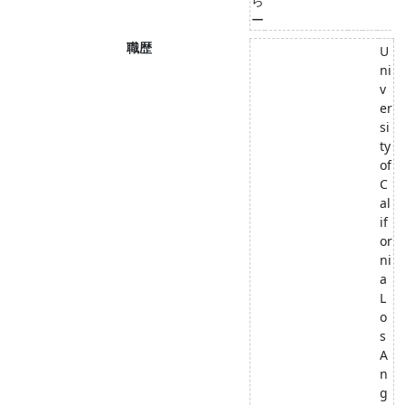
ら
ー
職歴
U
ni
v
er
si
ty
of
C
al
if
or
ni
a
L
o
s
A
n
g