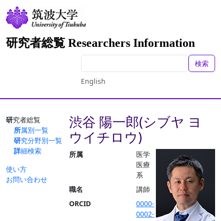
研究者総覧 Researchers Information
検索
English
渋谷 陽一郎(シブヤ ヨ
研究者総覧
所属別一覧
ウイチロウ)
研究分野別一覧
詳細検索
所属
医学
医療
使い方
系
お問い合わせ
職名
講師
ORCID
0000-
0002-