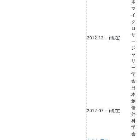
本
マ
イ
ク
ロ
サ
2012-12 -- (現在)
ー
ジ
ャ
リ
ー
学
会
日
本
創
傷
2012-07 -- (現在)
外
科
学
会