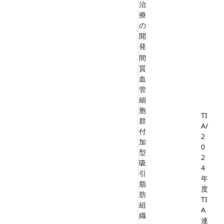
治
療
の
開
発
間
質
血
管
細
胞
TI
群
A/
付
2
加
0
型
2
吸
4
引
年
脂
度
肪
TI
組
A
織
連