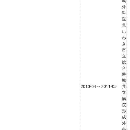
成
外
科
医
員
い
わ
き
市
立
総
合
磐
城
2010-04 -- 2011-05
共
立
病
院
形
成
外
科