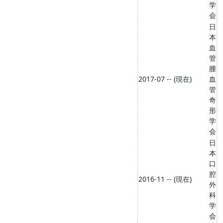
学
会
日
本
血
管
腫
2017-07 -- (現在)
血
管
奇
形
学
会
日
本
口
腔
2016-11 -- (現在)
外
科
学
会