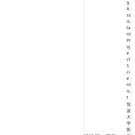
g
A
ss
is
ta
nt
Pr
oj
e
ct
S
ci
e
nt
is
t
筑
波
大
学
医