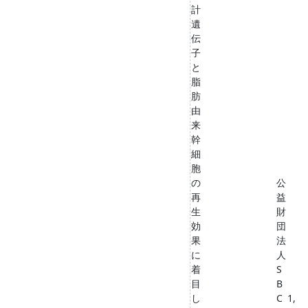
計
遺
伝
子
と
脂
肪
由
来
幹
細
胞
の
公
再
益
生
財
効
団
果
法
に
人
着
S
目
B
し
C
1,