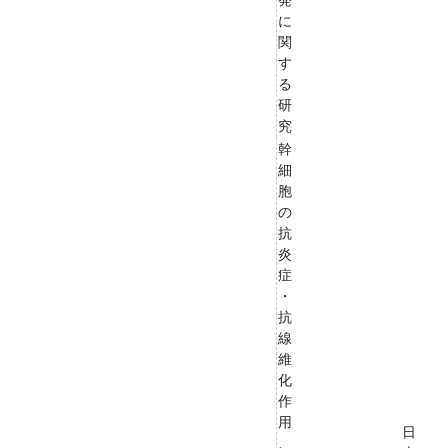
に
関
す
る
研
究
幹
細
胞
の
抗
炎
症
・
抗
線
維
化
作
用
日
、