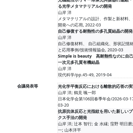
る光学メタマテリアルの開発
山岸 洋
メタマテリアルの設計、作製と新材料、
開発への応用, 2022-03
自己修復する耐熱性の多孔質結晶の開発
山岸 洋
自己修復材料、 自己組織化、形状記憶
と応用事例/技術情報協会, 2020-03
Simple is beauty 高耐熱性なのに
一次元多孔質有機結晶
山岸 洋
現代科学/pp.45-49, 2019-04
会議発表等
光化学平衡反応における離散的応答の実
山岸 洋; 鶴見 颯一郎
日本化学会第106回春季年会/2026-03-17-
03-20
抗原抗体反応と光指紋を用いた新しいプ
クス手法の開発
山岸 洋; 辻本 智行; 金 水縁; 窪野 明日磨
一; 山本洋平