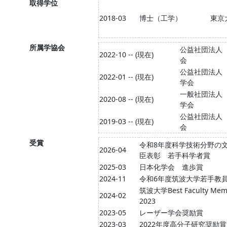
取得学位
2018-03
博士（工学）
東京
所属学協会
公益社団法人
2022-10 -- (現在)
会
公益社団法人
2022-01 -- (現在)
学会
一般社団法人
2020-08 -- (現在)
学会
公益社団法人
2019-03 -- (現在)
会
受賞
令和8年度科学技術分野の
2026-04
臣表彰 若手科学者賞
2025-03
日本化学会 進歩賞
2024-11
令和6年度筑波大学若手教
筑波大学Best Faculty Mem
2024-02
2023
2023-05
レーザー学会奨励賞
2023-03
2022年度高分子研究奨励賞