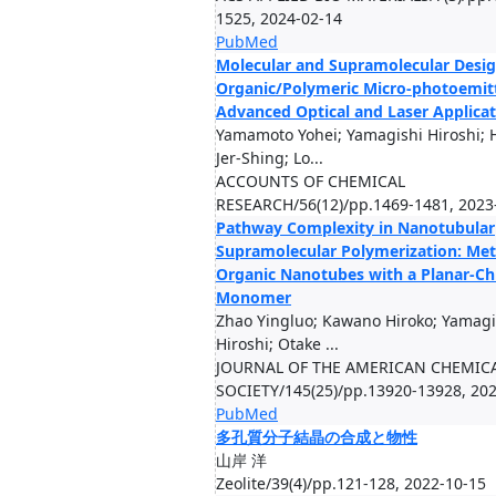
1525, 2024-02-14
PubMed
Molecular and Supramolecular Desig
Organic/Polymeric Micro-photoemitt
Advanced Optical and Laser Applica
Yamamoto Yohei; Yamagishi Hiroshi;
Jer-Shing; Lo...
ACCOUNTS OF CHEMICAL
RESEARCH/56(12)/pp.1469-1481, 2023
Pathway Complexity in Nanotubular
Supramolecular Polymerization: Met
Organic Nanotubes with a Planar-Chi
Monomer
Zhao Yingluo; Kawano Hiroko; Yamagi
Hiroshi; Otake ...
JOURNAL OF THE AMERICAN CHEMIC
SOCIETY/145(25)/pp.13920-13928, 20
PubMed
多孔質分子結晶の合成と物性
山岸 洋
Zeolite/39(4)/pp.121-128, 2022-10-15