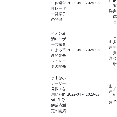
生体適合
2023-04 -- 2024-03
究
性レーザ
洋
業
ー発振子
(
の開発
ェ
イオン液
日
滴レーザ
山
振
ー共振器
岸
科
による革
2022-04 -- 2024-03
費
新的光モ
洋
金
ジュレー
研
タの開発
水中微小
レーザー
山
発振子を
加
岸
用いたin
2022-04 -- 2023-03
研
situ生分
成
洋
解反応測
定の開拓