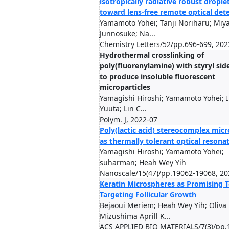
isotropically radiative robust droplet
toward lens-free remote optical det
Yamamoto Yohei; Tanji Noriharu; Mi
Junnosuke; Na...
Chemistry Letters/52/pp.696-699, 202
Hydrothermal crosslinking of
poly(fluorenylamine) with styryl sid
to produce insoluble fluorescent
microparticles
Yamagishi Hiroshi; Yamamoto Yohei; 
Yuuta; Lin C...
Polym. J, 2022-07
Poly(lactic acid) stereocomplex mic
as thermally tolerant optical resona
Yamagishi Hiroshi; Yamamoto Yohei;
suharman; Heah Wey Yih
Nanoscale/15(47)/pp.19062-19068, 20
Keratin Microspheres as Promising T
Targeting Follicular Growth
Bejaoui Meriem; Heah Wey Yih; Oliva
Mizushima Aprill K...
ACS APPLIED BIO MATERIALS/7(3)/pp.