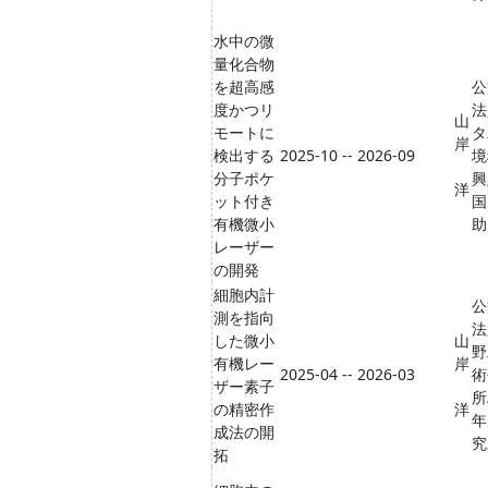
水中の微
量化合物
を超高感
公
度かつリ
法
山
モートに
タ
岸
検出する
2025-10 -- 2026-09
境
分子ポケ
興
洋
ット付き
国
有機微小
助
レーザー
の開発
細胞内計
公
測を指向
法
した微小
山
野
有機レー
岸
2025-04 -- 2026-03
術
ザー素子
所
の精密作
洋
年
成法の開
究
拓