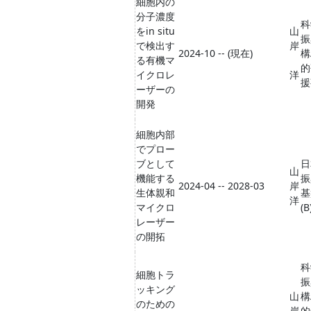
細胞内の
分子濃度
科
をin situ
山
振
で検出す
岸
2024-10 -- (現在)
構
る有機マ
的
イクロレ
洋
援
ーザーの
開発
細胞内部
でプロー
ブとして
日
山
機能する
振
2024-04 -- 2028-03
岸
生体親和
基
洋
マイクロ
(B
レーザー
の開拓
科
細胞トラ
振
ッキング
山
構
のための
岸
的