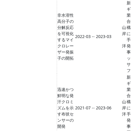
新
ギ
非水溶性
業
高分子の
合
分解反応
山
構
を可視化
岸
に
2022-03 -- 2023-03
するマイ
手
クロレー
洋
発
ザー発振
事
子の開拓
ッ
サ
フ
新
ギ
迅速かつ
業
鮮明な発
合
汗クロミ
山
構
ズムを示
2021-07 -- 2023-06
岸
に
す布状セ
洋
手
ンサーの
発
開発
事