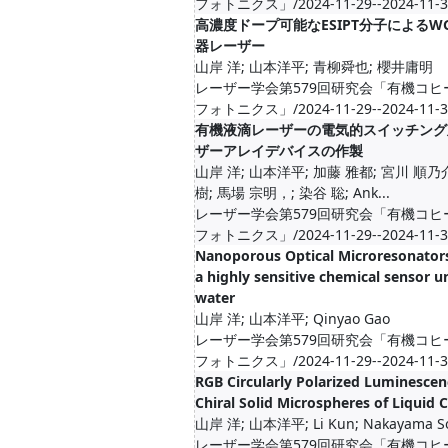
フォトニクス」/2024-11-29--2024-11-3
高濃度ドープ可能なESIPT分子によるW
器レーザー
山岸 洋; 山本洋平; 青柳舜也; 櫻井庸明
レーザー学会第579回研究会「有機コヒ
フォトニクス」/2024-11-29--2024-11-3
有機液滴レーザーの電気的スイッチング
ザーアレイデバイスの作製
山岸 洋; 山本洋平; 加藤 雅都; 宮川 順乃
樹; 馬場 宗明，; 染谷 聡; Ank...
レーザー学会第579回研究会「有機コヒ
フォトニクス」/2024-11-29--2024-11-3
Nanoporous Optical Microresonator
a highly sensitive chemical sensor u
water
山岸 洋; 山本洋平; Qinyao Gao
レーザー学会第579回研究会「有機コヒ
フォトニクス」/2024-11-29--2024-11-3
RGB Circularly Polarized Luminesce
Chiral Solid Microspheres of Liquid C
山岸 洋; 山本洋平; Li Kun; Nakayama S
レーザー学会第579回研究会「有機コヒ