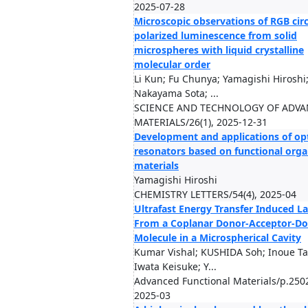
2025-07-28
Microscopic observations of RGB circ
polarized luminescence from solid
microspheres with liquid crystalline
molecular order
Li Kun; Fu Chunya; Yamagishi Hiroshi
Nakayama Sota; ...
SCIENCE AND TECHNOLOGY OF ADV
MATERIALS/26(1), 2025-12-31
Development and applications of opt
resonators based on functional orga
materials
Yamagishi Hiroshi
CHEMISTRY LETTERS/54(4), 2025-04
Ultrafast Energy Transfer Induced L
From a Coplanar Donor-Acceptor-D
Molecule in a Microspherical Cavity
Kumar Vishal; KUSHIDA Soh; Inoue Ta
Iwata Keisuke; Y...
Advanced Functional Materials/p.250
2025-03