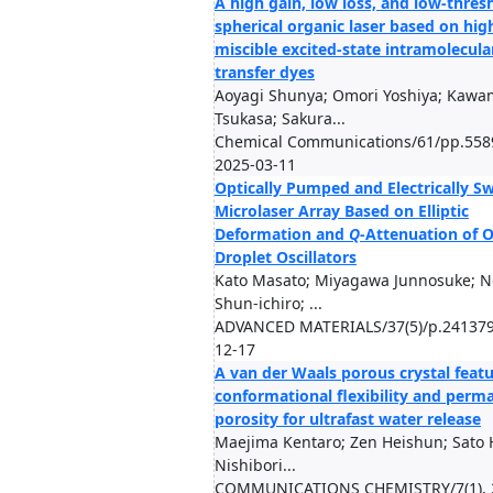
A high gain, low loss, and low-thres
spherical organic laser based on hig
miscible excited-state intramolecula
transfer dyes
Aoyagi Shunya; Omori Yoshiya; Kaw
Tsukasa; Sakura...
Chemical Communications/61/pp.558
2025-03-11
Optically Pumped and Electrically S
Microlaser Array Based on Elliptic
Deformation and
Q
-Attenuation of 
Droplet Oscillators
Kato Masato; Miyagawa Junnosuke; 
Shun-ichiro; ...
ADVANCED MATERIALS/37(5)/p.241379
12-17
A van der Waals porous crystal feat
conformational flexibility and perm
porosity for ultrafast water release
Maejima Kentaro; Zen Heishun; Sato 
Nishibori...
COMMUNICATIONS CHEMISTRY/7(1), 