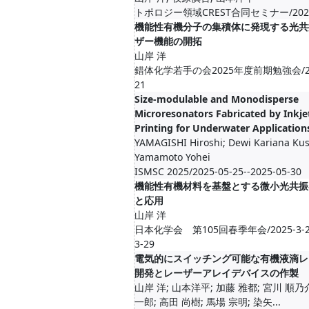
トポロジー領域CREST合同セミナー/2025-
機能性有機分子の集積体に発現する光共
ザー機能の開拓
山岸 洋
錯体化学若手の会2025年度前期勉強会/202
21
Size-modulable and Monodisperse
Microresonators Fabricated by Inkje
Printing for Underwater Application
YAMAGISHI Hiroshi; Dewi Kariana Ku
Yamamoto Yohei
ISMSC 2025/2025-05-25--2025-05-30
機能性有機材料を基盤とする微小光共振
と応用
山岸 洋
日本化学会 第105回春季年会/2025-3-26-
3-29
電気的にスイッチング可能な有機液滴レ
開発とレーザーアレイデバイスの作製
山岸 洋; 山本洋平; 加藤 雅都; 宮川 順乃
一郎; 高田 尚樹; 馬場 宗明; 染矢...