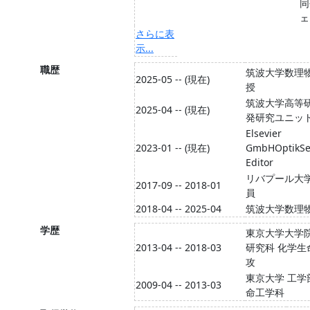
同
ェ
さらに表
示...
職歴
筑波大学数理
2025-05 -- (現在)
授
筑波大学高等
2025-04 -- (現在)
発研究ユニッ
Elsevier
2023-01 -- (現在)
GmbHOptikSe
Editor
リバプール大
2017-09 -- 2018-01
員
2018-04 -- 2025-04
筑波大学数理
学歴
東京大学大学院
2013-04 -- 2018-03
研究科 化学生
攻
東京大学 工学
2009-04 -- 2013-03
命工学科