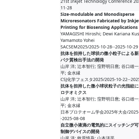
21st Inkjet Technology Conference 20
11-28
Size-modulable and Monodisperse
Microresonators Fabricated by Inkje
Printing for Biosensing Applications
YAMAGISHI Hiroshi; Dewi Kariana Ku
Yamamoto Yohei
SACSEM2025/2025-10-28--2025-10-29
抗体を担持した球状の微小粒子による新
パク質検出手法の開発
山岸 洋; 辻本智行; 窪野明日麿; 谷口雄一
平; 金水縁
CSJ化学フェスタ2025/2025-10-22--2025
抗体を担持した微小球状粒子の光指紋に
ロテオミクス
山岸 洋; 辻本智行; 窪野明日麿; 谷口雄一
平; 金水縁
日本プロテオーム学会2025年大会/2025-0
-2025-08-08
自立微小液滴の電気的にスイッチング可
制御デバイスの開発
山岸 洋; 牧原慎吾; 山本洋平