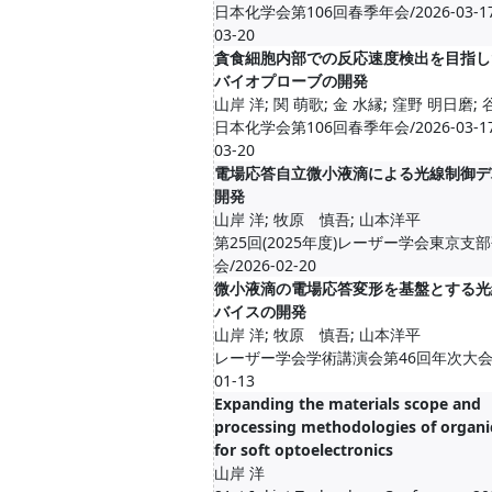
日本化学会第106回春季年会/2026-03-17-
03-20
貪食細胞内部での反応速度検出を目指し
バイオプローブの開発
山岸 洋; 関 萌歌; 金 水縁; 窪野 明日磨;
日本化学会第106回春季年会/2026-03-17-
03-20
電場応答自立微小液滴による光線制御デ
開発
山岸 洋; 牧原 慎吾; 山本洋平
第25回(2025年度)レーザー学会東京支
会/2026-02-20
微小液滴の電場応答変形を基盤とする光
バイスの開発
山岸 洋; 牧原 慎吾; 山本洋平
レーザー学会学術講演会第46回年次大会/2
01-13
Expanding the materials scope and
processing methodologies of organic
for soft optoelectronics
山岸 洋