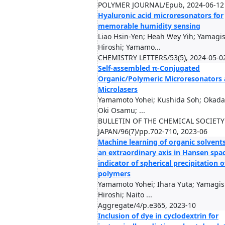
POLYMER JOURNAL/Epub, 2024-06-12
Hyaluronic acid microresonators for
memorable humidity sensing
Liao Hsin-Yen; Heah Wey Yih; Yamagis
Hiroshi; Yamamo...
CHEMISTRY LETTERS/53(5), 2024-05-0
Self-assembled π-Conjugated
Organic/Polymeric Microresonators
Microlasers
Yamamoto Yohei; Kushida Soh; Okada 
Oki Osamu; ...
BULLETIN OF THE CHEMICAL SOCIETY
JAPAN/96(7)/pp.702-710, 2023-06
Machine learning of organic solvents
an extraordinary axis in Hansen spa
indicator of spherical precipitation o
polymers
Yamamoto Yohei; Ihara Yuta; Yamagis
Hiroshi; Naito ...
Aggregate/4/p.e365, 2023-10
Inclusion of dye in cyclodextrin for