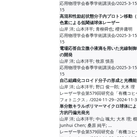
応用物理学会春季学術講演会/2025-3-15--
15
高混和性励起状態分子内プロトン移動（E
色素による低閾値球体レーザー
山岸 洋; 山本洋平; 青柳舜也; 櫻井庸明
応用物理学会春季学術講演会/2025-3-15--
15
電場応答自立微小液滴を用いた光線制御
の開発
山岸 洋; 山本洋平; 牧原 慎吾
応用物理学会春季学術講演会/2025-3-15--
15
自己組織化コロイド分子の形成と光機能
山岸 洋; 山本洋平; 野口 俊一郎; 大木 理
レーザー学会第579回研究会「有機コヒ
フォトニクス」/2024-11-29--2024-11-3
単分散キラルポリマーマイクロ球体によ
方的円偏光発光
山岸 洋; 山本洋平; 中山 颯大; 大木 理; 櫛
Junhui Chen; 桑原 純平; ...
レーザー学会第579回研究会「有機コヒ