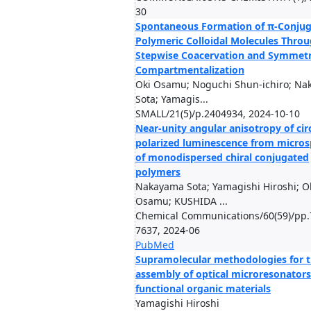
30
Spontaneous Formation of π-Conju
Polymeric Colloidal Molecules Thro
Stepwise Coacervation and Symmetr
Compartmentalization
Oki Osamu; Noguchi Shun-ichiro; N
Sota; Yamagis...
SMALL/21(5)/p.2404934, 2024-10-10
Near-unity angular anisotropy of cir
polarized luminescence from micro
of monodispersed chiral conjugated
polymers
Nakayama Sota; Yamagishi Hiroshi; O
Osamu; KUSHIDA ...
Chemical Communications/60(59)/pp.
7637, 2024-06
PubMed
Supramolecular methodologies for 
assembly of optical microresonator
functional organic materials
Yamagishi Hiroshi