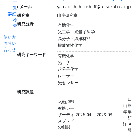
一
eメール
yamagishi.hiroshi.ff@u.tsukuba.ac.jp
覧
詳細
研究室
山岸研究室
検
研究分野
有機化学
索
光工学・光量子科学
使い方
高分子・繊維材料
お問い
機能物性化学
合わせ
研究キーワード
有機化学
光工学
超分子化学
レーザー
光センサー
研究課題
日
光励起型
山
振
有機レー
岸
学
ザーディ
2026-04 -- 2028-03
領
スプレイ
洋
(
の創製
募