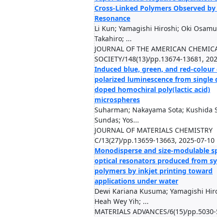
Cross-Linked Polymers Observed by 
Resonance
Li Kun; Yamagishi Hiroshi; Oki Osam
Takahiro; ...
JOURNAL OF THE AMERICAN CHEMIC
SOCIETY/148(13)/pp.13674-13681, 20
Induced blue, green, and red-colour 
polarized luminescence from single 
doped homochiral poly(lactic acid)
microspheres
Suharman; Nakayama Sota; Kushida S
Sundas; Yos...
JOURNAL OF MATERIALS CHEMISTRY
C/13(27)/pp.13659-13663, 2025-07-10
Monodisperse and size-modulable sp
optical resonators produced from sy
polymers by inkjet printing toward
applications under water
Dewi Kariana Kusuma; Yamagishi Hiro
Heah Wey Yih; ...
MATERIALS ADVANCES/6(15)/pp.5030-