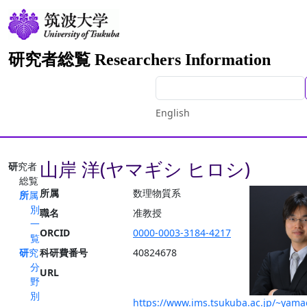
研究者総覧 Researchers Information
English
山岸 洋(ヤマギシ ヒロシ)
研究者
総覧
所属
数理物質系
所属
別
職名
准教授
一
ORCID
0000-0003-3184-4217
覧
研究
科研費番号
40824678
分
URL
野
別
https://www.ims.tsukuba.ac.jp/~yamag