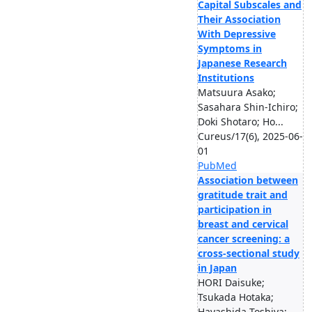
Capital Subscales and
Their Association
With Depressive
Symptoms in
Japanese Research
Institutions
Matsuura Asako;
Sasahara Shin-Ichiro;
Doki Shotaro; Ho...
Cureus/17(6), 2025-06-
01
PubMed
Association between
gratitude trait and
participation in
breast and cervical
cancer screening: a
cross-sectional study
in Japan
HORI Daisuke;
Tsukada Hotaka;
Hayashida Toshiya;