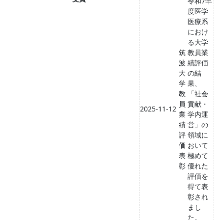
令和7年
度医学
医療系
におけ
る大学
筑
教員業
波
績評価
大
の結
学
果、
教
「社会
員
貢献・
2025-11-12
業
学内運
績
営」の
評
領域に
価
おいて
表
極めて
彰
優れた
評価を
得て表
彰され
まし
た。