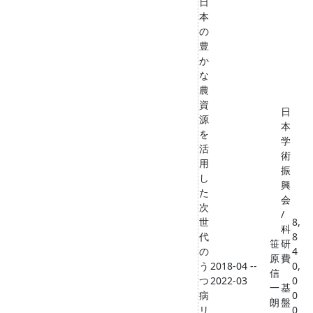
日
本
の
豊
か
な
農
資
日
源
本
を
学
活
術
用
振
し
興
た
会
次
/
世
8,
科
代
8
笹
研
の
4
原
費
う
2018-04 --
0,
信
つ
2022-03
0
一
基
病
0
朗
盤
リ
0