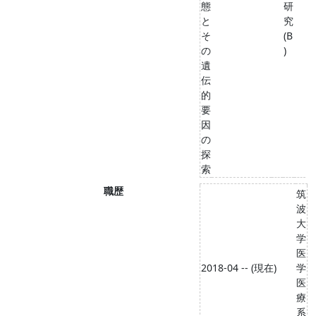
態
研
と
究
そ
(B
の
)
遺
伝
的
要
因
の
探
索
職歴
筑
波
大
学
医
2018-04 -- (現在)
学
医
療
系