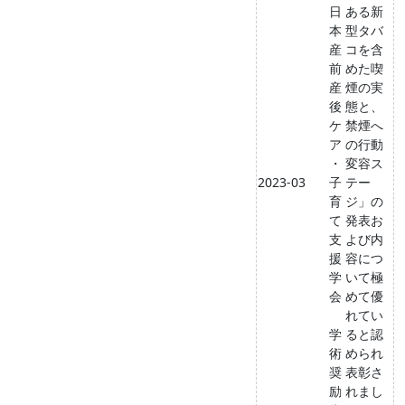
日
ある新
本
型タバ
産
コを含
前
めた喫
産
煙の実
後
態と、
ケ
禁煙へ
ア
の行動
・
変容ス
2023-03
子
テー
育
ジ」の
て
発表お
支
よび内
援
容につ
学
いて極
会
めて優
れてい
学
ると認
術
められ
奨
表彰さ
励
れまし