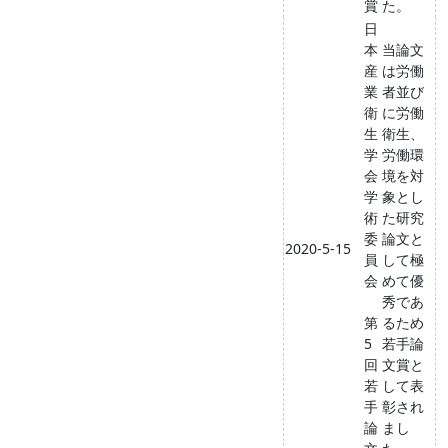
賞
た。
日
本
当論文
産
は労働
業
者並び
衛
に労働
生
衛生、
学
労働環
会
境を対
学
象とし
術
た研究
委
論文と
2020-5-15
員
して極
会
めて優
秀であ
第
るため
5
若手論
回
文賞と
若
して表
手
彰され
論
まし