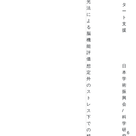
光
タ
法
ー
に
ト
よ
支
る
援
脳
機
能
評
価
想
日
定
本
外
学
の
術
ス
振
ト
興
レ
会
ス
/
下
科
で
学
の
研
6
精
究