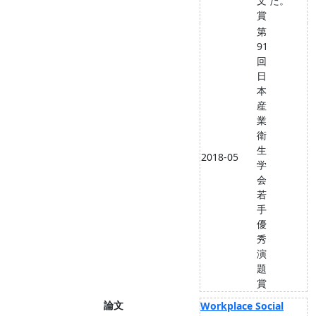
文
た。
賞
第
91
回
日
本
産
業
衛
生
2018-05
学
会
若
手
優
秀
演
題
賞
論文
Workplace Social