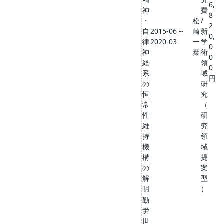
6,
神
費
8
・
松
/
2
自
2015-06 --
崎
新
0,
律
2020-03
一
学
0
神
葉
術
0
経
領
0
系
域
円
の
研
恒
究
常
（
性
研
維
究
持
領
機
域
構
提
の
案
解
型
明
）
勤
労
世