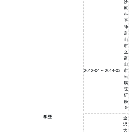
診
療
科
医
師
富
山
市
立
富
山
2012-04 -- 2014-03
市
民
病
院
研
修
医
学歴
金
沢
大