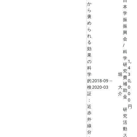
日
か
本
ら
学
褒
振
め
振
ら
興
れ
会
る
/
効
科
果
学
の
1,
研
科
4
究
学
堀
3
費
的
2018-09 --
0,
補
検
2020-03
大
0
助
証
介
0
金
：
0
近
円
研
赤
究
外
活
線
動
分
ス