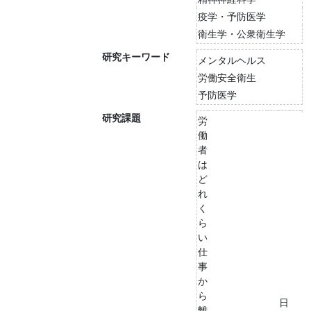
疫学・予防医学
衛生学・公衆衛生学
研究キーワード
メンタルヘルス
労働安全衛生
予防医学
研究課題
労
働
者
は
ど
れ
く
ら
い
仕
事
か
ら
日
離