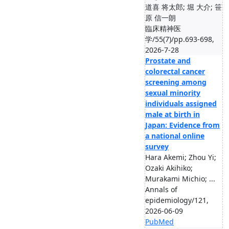
道喜 将太郎; 堀 大介; 笹
原 信一朗
臨床精神医
学/55(7)/pp.693-698,
2026-7-28
Prostate and
colorectal cancer
screening among
sexual minority
individuals assigned
male at birth in
Japan: Evidence from
a national online
survey
Hara Akemi; Zhou Yi;
Ozaki Akihiko;
Murakami Michio; ...
Annals of
epidemiology/121,
2026-06-09
PubMed