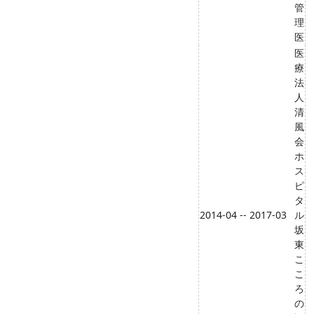
管
理
医
医
療
法
人
清
風
会
ホ
ス
ピ
タ
2014-04 -- 2017-03
ル
坂
東
こ
こ
ろ
の