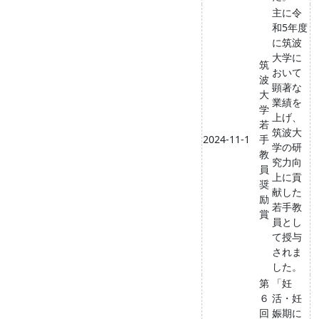
主に令
和5年度
に筑波
大学に
筑
おいて
波
顕著な
大
業績を
学
上げ、
若
筑波大
2024-11-1
手
学の研
教
究力向
員
上に貢
奨
献した
励
若手教
賞
員とし
て授与
されま
した。
第
「妊
６
活・妊
回
娠期に