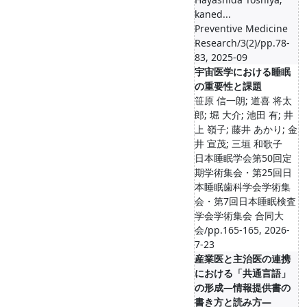
kaned...
Preventive Medicine
Research/3(2)/pp.78-
83, 2025-09
宇宙医学における睡眠
の重要性と課題
笹原 信一朗; 道喜 将太
郎; 堀 大介; 池田 有; 井
上 嶺子; 藤井 あかり; 金
井 宣茂; 三垣 和歌子
日本睡眠学会第50回定
期学術集会・第25回日
本睡眠歯科学会学術集
会・第7回日本睡眠検査
学会学術集会 合同大
会/pp.165-165, 2026-
7-23
産業医と主治医の連携
における「共通言語」
の形成―情報提供書の
書き方と読み方―