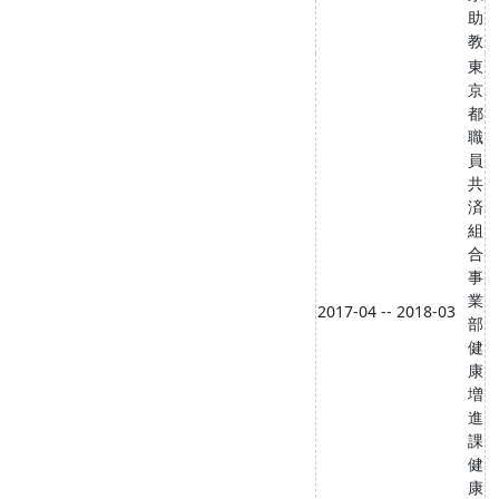
助
教
東
京
都
職
員
共
済
組
合
事
業
2017-04 -- 2018-03
部
健
康
増
進
課
健
康