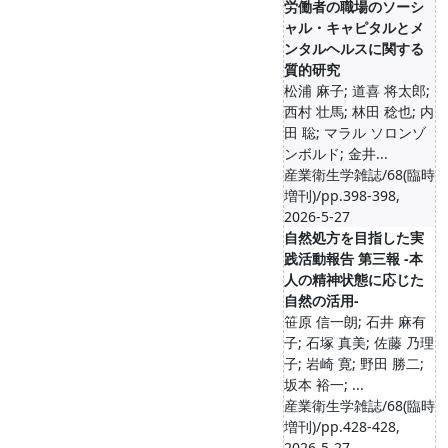
労働者の職場のソーシ
ャル・キャピタルとメ
ンタルヘルスに関する
質的研究
松浦 麻子; 道喜 将太郎;
西村 壮馬; 林田 稔也; 内
田 聡; マラル ソロンゾ
ンボルド; 金井...
産業衛生学雑誌/68(臨時
増刊)/pp.398-398,
2026-5-27
自然処方を目指した実
践活動報告 第三報 -本
人の精神状態に応じた
自然の活用-
笹原 信一朗; 石井 麻有
子; 石塚 真美; 佐藤 乃理
子; 岩崎 寛; 野田 勝二;
坂本 裕一; ...
産業衛生学雑誌/68(臨時
増刊)/pp.428-428,
2026-5-27