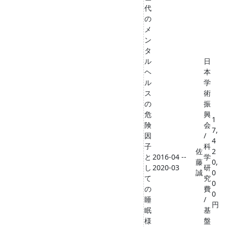
代
の
メ
ン
タ
ル
日
ヘ
本
ル
学
ス
術
の
振
危
興
1
険
会
7,
因
/
4
子
科
佐
2
と
2016-04 --
学
藤
0,
し
2020-03
研
誠
0
て
究
0
の
費
0
睡
/
円
眠
基
様
盤