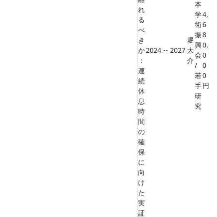
本
れ
学
4,
る
術
6
べ
振
8
き
堀
興
0,
か
2024 -- 2027
大
会
0
：
介
/
0
連
若
0
続
手
円
休
研
息
究
時
間
の
確
保
に
向
け
た
実
証