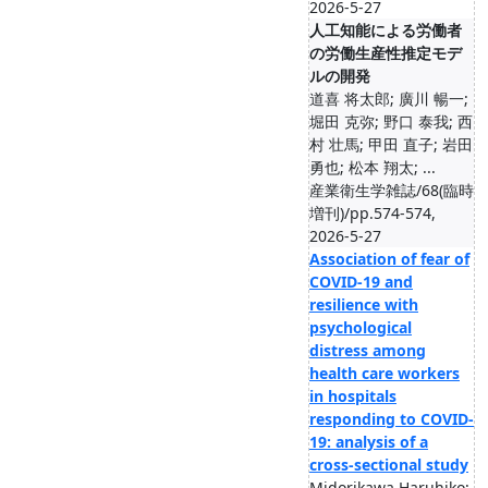
2026-5-27
人工知能による労働者
の労働生産性推定モデ
ルの開発
道喜 将太郎; 廣川 暢一;
堀田 克弥; 野口 泰我; 西
村 壮馬; 甲田 直子; 岩田
勇也; 松本 翔太; ...
産業衛生学雑誌/68(臨時
増刊)/pp.574-574,
2026-5-27
Association of fear of
COVID-19 and
resilience with
psychological
distress among
health care workers
in hospitals
responding to COVID-
19: analysis of a
cross-sectional study
Midorikawa Haruhiko;