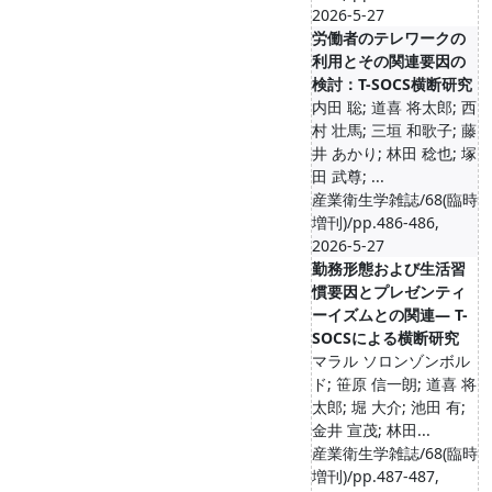
2026-5-27
労働者のテレワークの
利用とその関連要因の
検討：T-SOCS横断研究
内田 聡; 道喜 将太郎; 西
村 壮馬; 三垣 和歌子; 藤
井 あかり; 林田 稔也; 塚
田 武尊; ...
産業衛生学雑誌/68(臨時
増刊)/pp.486-486,
2026-5-27
勤務形態および生活習
慣要因とプレゼンティ
ーイズムとの関連― T-
SOCSによる横断研究
マラル ソロンゾンボル
ド; 笹原 信一朗; 道喜 将
太郎; 堀 大介; 池田 有;
金井 宣茂; 林田...
産業衛生学雑誌/68(臨時
増刊)/pp.487-487,