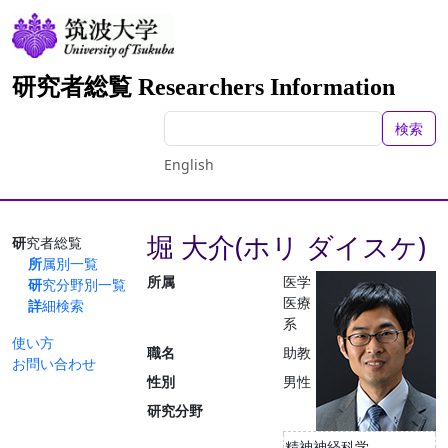
研究者総覧 Researchers Information
検索
English
堀 大介(ホリ ダイスケ)
研究者総覧
所属別一覧
所属
医学
研究分野別一覧
医療
詳細検索
系
使い方
職名
助教
お問い合わせ
性別
男性
研究分野
精神神経科学