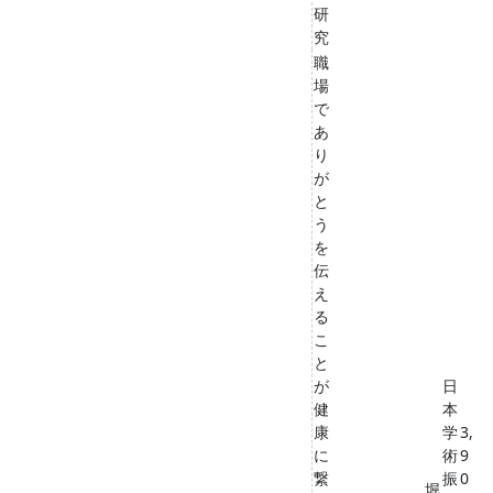
研
究
職
場
で
あ
り
が
と
う
を
伝
え
る
こ
と
が
日
健
本
康
学
3,
に
術
9
繋
振
0
堀