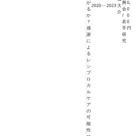
が
興
0,
2020 -- 2023
大
る
会
0
介
か
/
0
？
若
0
感
手
円
謝
研
に
究
よ
る
レ
シ
プ
ロ
カ
ル
ケ
ア
の
可
能
性