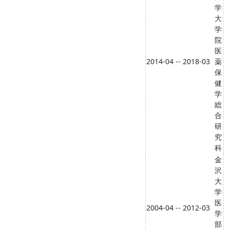
学
大
学
院
医
2014-04 -- 2018-03
薬
保
健
学
総
合
研
究
科
金
沢
大
学
医
2004-04 -- 2012-03
学
部