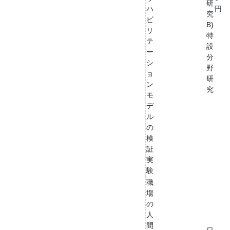
研
ハ
円
究
ビ
B)
リ
特
テ
設
ー
分
シ
野
ョ
研
ン
究
モ
デ
ル
の
検
証
実
験
職
場
の
人
間