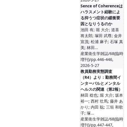
Sence of Coherenceは
ハラスメント経験によ
る抑うつ症状の緩衝要
因となりうるのか
池田 有; 堀 大介; 道喜
将太郎; 塚田 武尊; 金井
宣茂; 松浦 麻子; 石塚 真
美; 林田...
産業衛生学雑誌/68(臨時
増刊)/pp.446-446,
2026-5-27
教員勤務実態調査
（R4）より：勤務間イ
ンターバルとメンタル
ヘルスの関連（第2報）
林田 稔也; 堀 大介; 坂本
裕一; 西村 壮馬; 藤井 あ
かり; 内田 聡; 三垣 和歌
子; 塚...
産業衛生学雑誌/68(臨時
増刊)/pp.447-447,