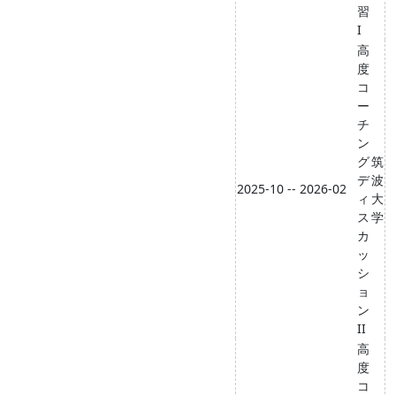
習
I
高
度
コ
ー
チ
ン
グ
筑
デ
波
2025-10 -- 2026-02
ィ
大
ス
学
カ
ッ
シ
ョ
ン
II
高
度
コ