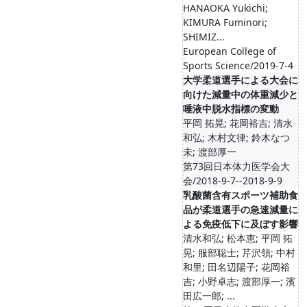
HANAOKA Yukichi;
KIMURA Fuminori;
SHIMIZ...
European College of
Sports Science/2019-7-4
大学柔道選手による大会に
向けた減量中の体重減少と
唾液中脱水指標の変動
平岡 拓晃; 花岡裕吉; 清水
和弘; 木村文律; 鈴木なつ
未; 渡部厚一
第73回日本体力医学会大
会/2018-9-7--2018-9-9
乳酸菌含有スポーツ補助食
品が柔道選手の急速減量に
よる免疫低下に及ぼす影響
清水和弘; 松本恵; 平岡 拓
晃; 服部聡士; 芹沢領; 中村
和里; 田名辺陽子; 花岡裕
吉; 小野卓志; 渡部厚一; 濱
田広一郎; ...