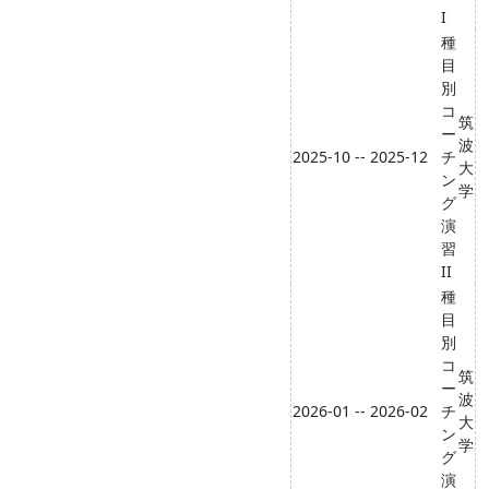
I
種
目
別
コ
筑
ー
波
2025-10 -- 2025-12
チ
大
ン
学
グ
演
習
II
種
目
別
コ
筑
ー
波
2026-01 -- 2026-02
チ
大
ン
学
グ
演