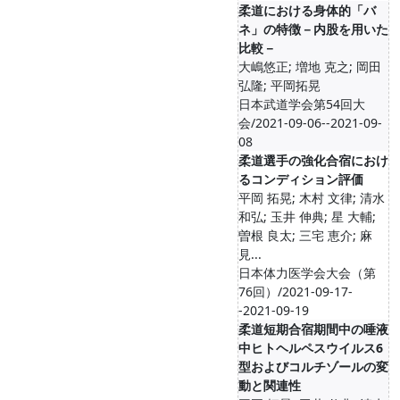
柔道における身体的「バ
ネ」の特徴－内股を用いた
比較－
大嶋悠正; 増地 克之; 岡田
弘隆; 平岡拓晃
日本武道学会第54回大
会/2021-09-06--2021-09-
08
柔道選手の強化合宿におけ
るコンディション評価
平岡 拓晃; 木村 文律; 清水
和弘; 玉井 伸典; 星 大輔;
曽根 良太; 三宅 恵介; 麻
見...
日本体力医学会大会（第
76回）/2021-09-17-
-2021-09-19
柔道短期合宿期間中の唾液
中ヒトヘルペスウイルス6
型およびコルチゾールの変
動と関連性