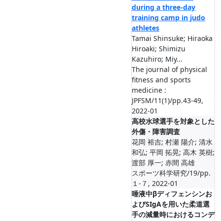
during a three-day
training camp in judo
athletes
Tamai Shinsuke; Hiraoka
Hiroaki; Shimizu
Kazuhiro; Miy...
The journal of physical
fitness and sports
medicine :
JPFSM/11(1)/pp.43-49,
2022-01
高校水球選手を対象とした
外傷・障害調査
花岡 裕吉; 村瀬 陽介; 清水
和弘; 平岡 拓晃; 高木 英樹;
渡部 厚一; 赤間 高雄
スポーツ科学研究/19/pp.
１-７, 2022-01
唾液中βディフェンシンお
よびSIgAを用いた柔道選
手の減量時におけるコンデ