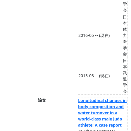
学
会
日
本
体
2016-05 -- (現在)
力
医
学
会
日
本
武
2013-03 -- (現在)
道
学
会
論文
Longitudinal changes in
body composition and
water turnover in a
world-class male judo
athlete: A case report