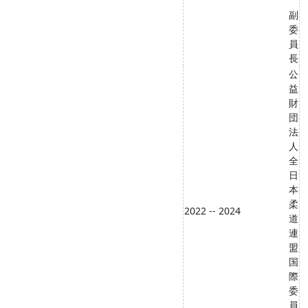
副
委
員
長
公
益
財
団
法
人
全
日
本
柔
2022 -- 2024
道
連
盟
国
際
委
員