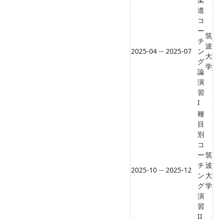
道
コ
ー
筑
チ
波
2025-04 -- 2025-07
ン
大
グ
学
論
演
習
I
種
目
別
コ
ー
筑
チ
波
2025-10 -- 2025-12
ン
大
グ
学
演
習
II