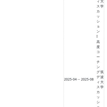
ィ
大
ス
学
カ
ッ
シ
ョ
ン
I
高
度
コ
ー
チ
ン
グ
筑
デ
波
2025-04 -- 2025-08
ィ
大
ス
学
カ
ッ
シ
ョ