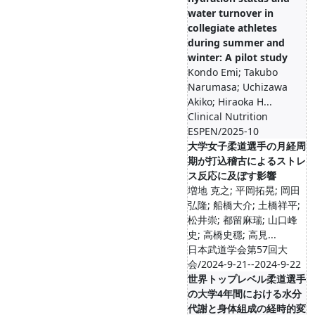
water turnover in
collegiate athletes
during summer and
winter: A pilot study
Kondo Emi; Takubo
Narumasa; Uchizawa
Akiko; Hiraoka H...
Clinical Nutrition
ESPEN/2025-10
大学女子柔道選手の月経周
期が打込稽古によるストレ
ス反応に及ぼす影響
増地 克之; 平岡拓晃; 岡田
弘隆; 船橋大介; 土橋祥平;
松井崇; 都留麻瑞; 山口峰
史; 高橋史穩; 高見...
日本武道学会第57回大
会/2024-9-21--2024-9-22
世界トップレベル柔道選手
の大学4年間における水分
代謝と身体組成の経時的変