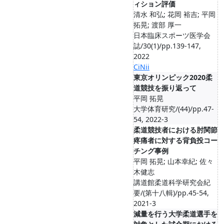
ィション評価
清水 和弘; 花岡 裕吉; 平岡
拓晃; 渡部 厚一
日本臨床スポーツ医学会
誌/30(1)/pp.139-147,
2022
CiNii
東京オリンピック2020柔
道競技を振り返って
平岡 拓晃
大学体育研究/(44)/pp.47-
54, 2022-3
柔道競技者における肘関節
疼痛者に対する背負投コー
チング事例
平岡 拓晃; 山本幸紀; 佐々
木健志
講道館柔道科学研究会紀
要/(第十八輯)/pp.45-54,
2021-3
減量を行う大学柔道選手を