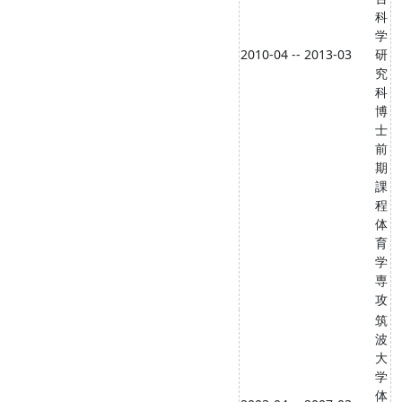
科
学
2010-04 -- 2013-03
研
究
科
博
士
前
期
課
程
体
育
学
専
攻
筑
波
大
学
体