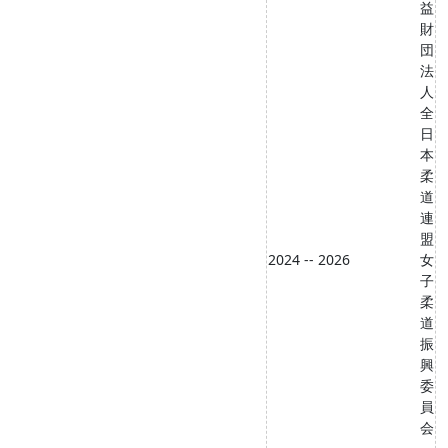
益
財
団
法
人
全
日
本
柔
道
連
盟
2024 -- 2026
女
子
柔
道
振
興
委
員
会