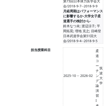
第73回日本体力医学会大
会/2018-9-7--2018-9-9
月経周期はパフォーマンス
に影響するか-大学女子柔
道選手の検討から-
鈴木なつ未; 渡辺涼子; 平
岡拓晃; 増地 克之; 目崎登
日本武道学会第51回大
会/2018-9-4--2018-9-5
担当授業科目
柔
道
コ
ー
筑
チ
波
2025-10 -- 2026-02
ン
大
グ
学
論
演
習
I
柔