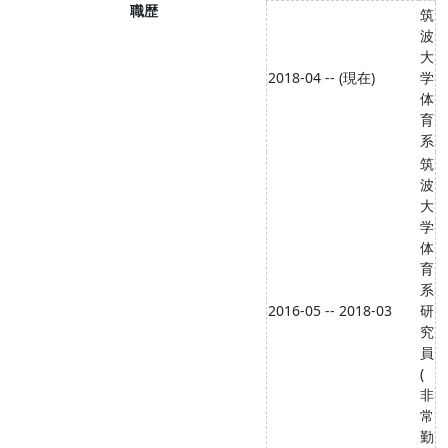
職歴
筑
波
大
2018-04 -- (現在)
学
体
育
系
筑
波
大
学
体
育
系
2016-05 -- 2018-03
研
究
員
(
非
常
勤