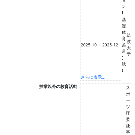
ン
I
基
礎
体
筑
育
波
2025-10 -- 2025-12
柔
大
道
学
(
秋
)
さらに表示...
授業以外の教育活動
ス
ポ
ー
ツ
庁
委
託
事