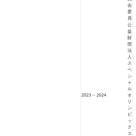
会
委
員
公
益
財
団
法
人
ス
ペ
シ
ャ
ル
2023 -- 2024
オ
リ
ン
ピ
ッ
ク
ス