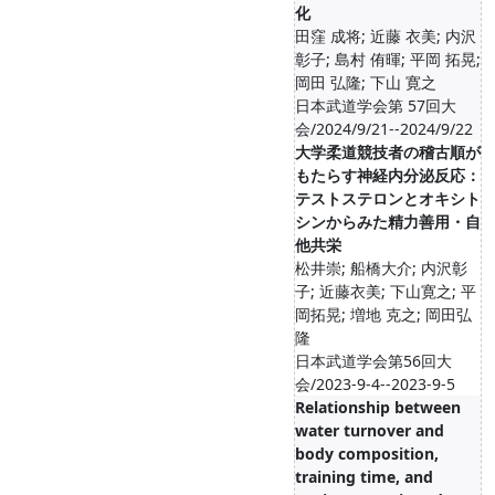
化
田窪 成将; 近藤 衣美; 内沢
彰子; 島村 侑暉; 平岡 拓晃;
岡田 弘隆; 下山 寛之
日本武道学会第 57回大
会/2024/9/21--2024/9/22
大学柔道競技者の稽古順が
もたらす神経内分泌反応：
テストステロンとオキシト
シンからみた精力善用・自
他共栄
松井崇; 船橋大介; 内沢彰
子; 近藤衣美; 下山寛之; 平
岡拓晃; 増地 克之; 岡田弘
隆
日本武道学会第56回大
会/2023-9-4--2023-9-5
Relationship between
water turnover and
body composition,
training time, and