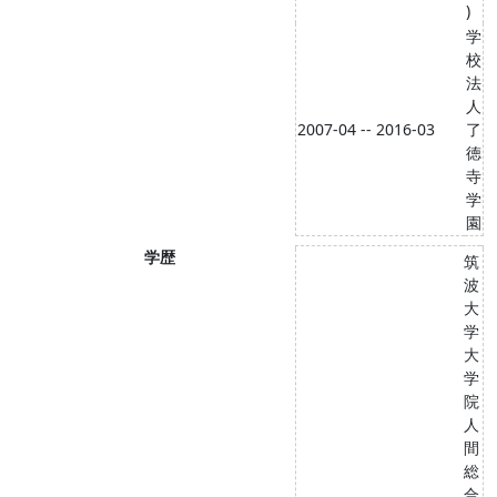
)
学
校
法
人
2007-04 -- 2016-03
了
徳
寺
学
園
学歴
筑
波
大
学
大
学
院
人
間
総
合