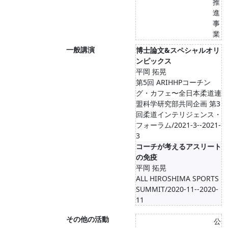
推
進
事
業
一般講演
博士論文&スペシャルオリ
ンピックス
平岡 拓晃
第5回 ARIHHPコーチン
グ・カフェ〜全日本柔道連
盟科学研究部共同企画 第3
回柔道インテリジェンス・
フォーラム/2021-3--2021-
3
コーチが考えるアスリート
の免疫
平岡 拓晃
ALL HIROSHIMA SPORTS
SUMMIT/2020-11--2020-
11
その他の活動
公