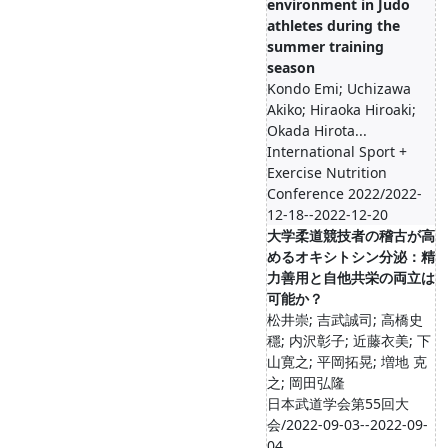
environment in Judo
athletes during the
summer training
season
Kondo Emi; Uchizawa
Akiko; Hiraoka Hiroaki;
Okada Hirota...
International Sport +
Exercise Nutrition
Conference 2022/2022-
12-18--2022-12-20
大学柔道競技者の稽古が高
めるオキシトシン分泌：精
力善用と自他共栄の両立は
可能か？
松井崇; 吉武誠司; 高橋史
穩; 内沢彰子; 近藤衣美; 下
山寛之; 平岡拓晃; 増地 克
之; 岡田弘隆
日本武道学会第55回大
会/2022-09-03--2022-09-
04