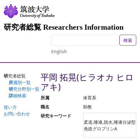
研究者総覧 Researchers Information
検索
English
平岡 拓晃(ヒラオカ ヒロ
研究者総覧
所属別一覧
アキ)
研究分野別一覧
詳細検索
所属
体育系
職名
助教
使い方
お問い合わせ
研究キーワード
柔道,唾液,脱水,唾液分泌型
免疫グロブリンA