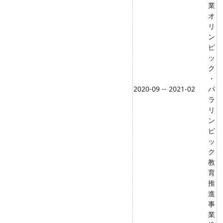
業
オ
リ
ン
ピ
ッ
ク
・
2020-09 -- 2021-02
パ
ラ
リ
ン
ピ
ッ
ク
教
育
推
進
事
業