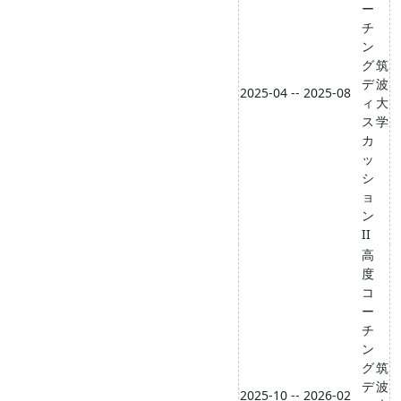
ー
チ
ン
グ
筑
デ
波
2025-04 -- 2025-08
ィ
大
ス
学
カ
ッ
シ
ョ
ン
II
高
度
コ
ー
チ
ン
グ
筑
デ
波
2025-10 -- 2026-02