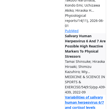
Takubo Narumasa;
Kondo Emi; Uchizawa
Akiko; Hiraoka H...
Physiological
reports/14(11), 2026-06-
01
PubMed
Salivary Human
Herpesvirus 6 And 7 Are
Possible High Reactive
Markers To Physical
Stressors
Tamai Shinsuke; Hiraoka
Hiroaki; Shimizu
Kazuhiro; Miy...
MEDICINE & SCIENCE IN
SPORTS &
EXERCISE/54(9:S)/pp.439-
439, 2022-09
Variabilities of salivary
human herpesvirus 6/7
and cortisol levels