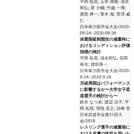
平岡 拓晃; 玉井 伸典; 清水
和弘; 星 大輔; 竹越 一博;
渡部 厚一; 青木 海; 菅澤 威
仁
日本体力医学会大会/2020-
09-24--2020-09-26
体重階級制競技の減量時に
おけるコンディション評価
指標の検討
平岡 拓晃; 清水和弘; 花岡
裕吉; 渡部厚一
日本体力医学会大会/2020-
9-24--2020-9-26
月経周期はパフォーマンス
に影響するか〜大学女子柔
道選手の検討から〜
鈴木 なつ未; 渡辺 涼子; 平
岡 拓晃; 増地 克之; 目崎 登
日本武道学会第51回大
会/2018
レスリング選手の減量期に
おける皮膚の性状を用いた