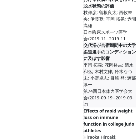
脱水状態の評価
枝伸彦; 曽根良太; 西牧未
央; 伊藤奨; 平岡 拓晃; 赤間
高雄
日本臨床スポーツ医学
会/2019-11--2019-11
交代浴が合宿期間中の大学
柔道選手のコンディション
に及ぼす影響
平岡 拓晃; 花岡裕吉; 清水
和弘; 木村文律; 鈴木なつ
未; 小野卓志; 目崎 登; 渡部
厚一
第74回日本体力医学会大
会/2019-09-19--2019-09-
21
Effects of rapid weight
loss on immune
function in college judo
athletes
Hiraoka Hiroaki;