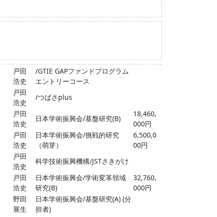
戸田
/GTIE GAPファンドプログラム
浩史
エントリーコース
戸田
/つばさplus
浩史
戸田
18,460,
日本学術振興会/基盤研究(B)
浩史
000円
戸田
日本学術振興会/挑戦的研究
6,500,0
浩史
（萌芽）
00円
戸田
科学技術振興機構/JSTさきがけ
浩史
戸田
日本学術振興会/学術変革領域
32,760,
浩史
研究(B)
000円
野田
日本学術振興会/基盤研究(A) (分
展生
担者)