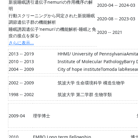
新規睡眠誘引遺伝子nemuriの作用機序の解
2020-04 -- 2024-03
明
行動スクリーニングから同定された新規睡眠
2020-08 -- 2023-03
調節遺伝子群の機能解析
睡眠誘因遺伝子'nemuri'の機能解析-睡眠と免
2020 -- 2021
疫の接点を探る-
さらに表示...
2013 -- 2019
HHMI/ University of PennsylvaniaAmita
2010 -- 2013
Institute of Molecular PathologyBarry 
2004 -- 2009
City of hope instituteTomoda labResea
2002 -- 2009
筑波大学 生命環境科学 構造生物学
1998 -- 2002
筑波大学 第二学群 生物学類
2009-04
理学博士
2010
EMBO Long term Fellowship
博士