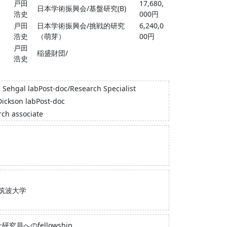
戸田
17,680,
日本学術振興会/基盤研究(B)
浩史
000円
戸田
日本学術振興会/挑戦的研究
6,240,0
浩史
（萌芽）
00円
戸田
稲盛財団/
浩史
 Sehgal labPost-doc/Research Specialist
Dickson labPost-doc
rch associate
筑波大学
研究員へのfellowship