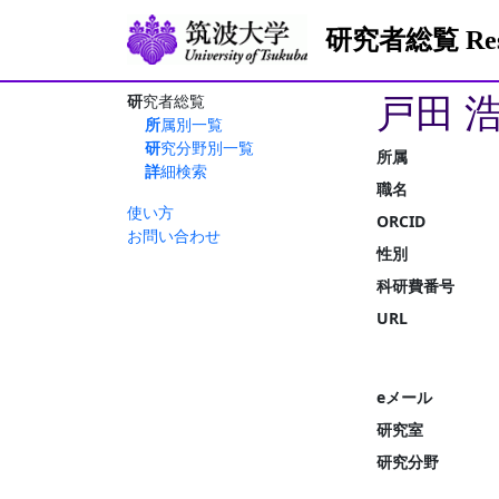
研究者総覧 Resea
戸田 
研究者総覧
所属別一覧
研究分野別一覧
所属
詳細検索
職名
使い方
ORCID
お問い合わせ
性別
科研費番号
URL
eメール
研究室
研究分野