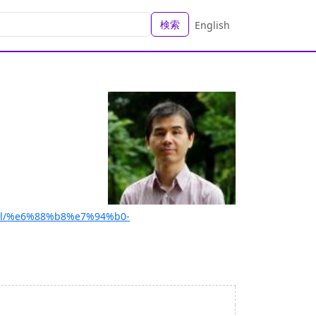
検索
English
etail/%e6%88%b8%e7%94%b0-