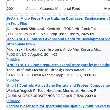
2001
Atsushi Kitaueda Memorial Fund
米国
Bi-Axial Micro Force Plate Utilizing Dual Laser Displaceme
in Fruit Flies
Ono Nozomi; Shimazaki Kenichiro; TODA Hirofumi; Takaha...
IEEE Sensors Journal/25(10)/pp.16821-16829, 2025-05
Unc-51/ATG1 Controls Axonal and Dendritic Development via 
Drosophila Brain
Mochizuki Hiroaki; Toda Hirofumi; Ando Mai; Kurusu Mi...
PLOS ONE/6(5)/pp.0-0, 2011-05
PubMed
UNC-51/ATG1 kinase regulates axonal transport by mediati
Toda Hirofumi; Mochizuki Hiroaki; Flores Rafael III; ...
GENES & DEVELOPMENT/22(23)/pp.3292-3307, 2008-12
PubMed
Unc-51 Controls Active Zone Density and Protein Compositi
Wairkar Yogesh P.; Toda Hirofumi; Mochizuki Hiroaki; F...
JOURNAL OF NEUROSCIENCE/29(2)/pp.517-528, 2009-01
PubMed
Lactate biosensors for spectrally and spatially multiplexed 