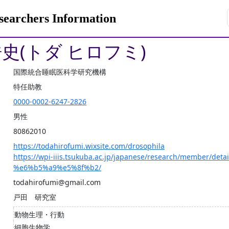
rchers Information
浩史(トダ ヒロフミ)
国際統合睡眠医科学研究機構
特任助教
0000-0002-6247-2826
男性
80862010
https://todahirofumi.wixsite.com/drosophila
https://wpi-iiis.tsukuba.ac.jp/japanese/research/member/d
%e6%b5%a9%e5%8f%b2/
todahirofumi@gmail.com
戸田 研究室
動物生理・行動
細胞生物学