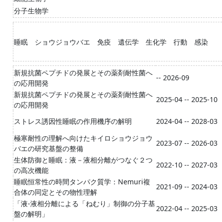
分子生物学
睡眠 ショウジョウバエ 免疫 遺伝学 生化学 行動 感染
新規抗菌ペプチドの発展とその薬剤耐性菌へ
-- 2026-09
の応用開発
新規抗菌ペプチドの発展とその薬剤耐性菌へ
2025-04 -- 2025-10
の応用開発
ストレス誘因性睡眠の作用機序の解明
2024-04 -- 2028-03
極寒耐性の理解へ向けたキイロショウジョウ
2023-07 -- 2026-03
バエの研究基盤の整備
生体防御と睡眠：液－液相分離がつなぐ２つ
2022-10 -- 2027-03
の高次機能
睡眠恒常性の時間タンパク質学：Nemuri複
2021-09 -- 2024-03
合体の同定とその物性理解
「液-液相分離による「ねむり」制御の分子基
2022-04 -- 2025-03
盤の解明」