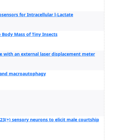
ensors for Intracellular l-Lactate
 Body Mass of Tiny Insects
 with an external laser displacement meter
p and macroautophagy
3(+) sensory neurons to elicit male courtship