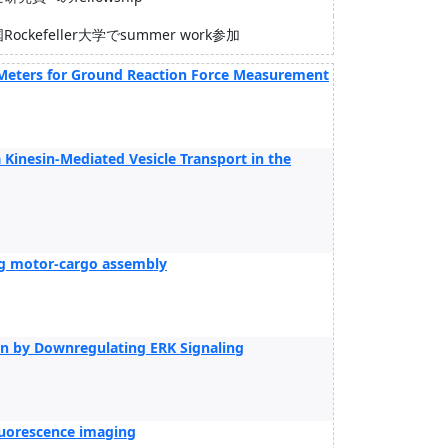
Rockefeller大学でsummer work参加
nt Meters for Ground Reaction Force Measurement
Kinesin-Mediated Vesicle Transport in the
ng motor-cargo assembly
on by Downregulating ERK Signaling
fluorescence imaging