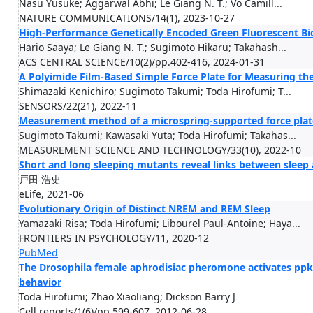
Nasu Yusuke; Aggarwal Abhi; Le Giang N. T.; Vo Camill...
NATURE COMMUNICATIONS/14(1), 2023-10-27
High-Performance Genetically Encoded Green Fluorescent Bios
Hario Saaya; Le Giang N. T.; Sugimoto Hikaru; Takahash...
ACS CENTRAL SCIENCE/10(2)/pp.402-416, 2024-01-31
A Polyimide Film-Based Simple Force Plate for Measuring the
Shimazaki Kenichiro; Sugimoto Takumi; Toda Hirofumi; T...
SENSORS/22(21), 2022-11
Measurement method of a microspring-supported force plate
Sugimoto Takumi; Kawasaki Yuta; Toda Hirofumi; Takahas...
MEASUREMENT SCIENCE AND TECHNOLOGY/33(10), 2022-10
Short and long sleeping mutants reveal links between slee
戸田 浩史
eLife, 2021-06
Evolutionary Origin of Distinct NREM and REM Sleep
Yamazaki Risa; Toda Hirofumi; Libourel Paul-Antoine; Haya...
FRONTIERS IN PSYCHOLOGY/11, 2020-12
PubMed
The Drosophila female aphrodisiac pheromone activates ppk2
behavior
Toda Hirofumi; Zhao Xiaoliang; Dickson Barry J
Cell reports/1(6)/pp.599-607, 2012-06-28