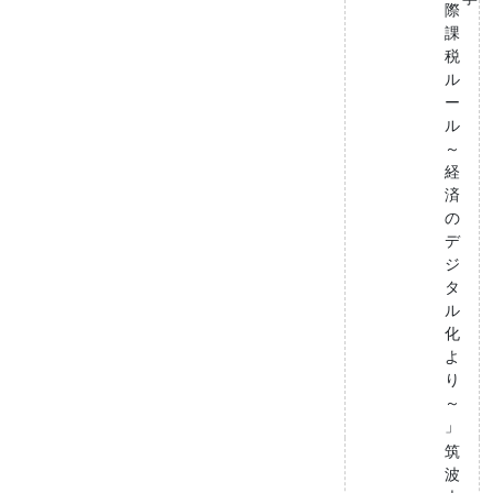
際
課
税
ル
ー
ル
～
経
済
の
デ
ジ
タ
ル
化
よ
り
～
」
筑
波