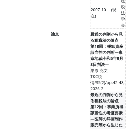
租
税
2007-10 -- (現
法
在)
学
会
論文
最近の判例から見
る租税法の論点
第18回：棚卸資産
該当性の判断―東
京地裁令和5年9月
8日判決―
栗原 克文
TKC税
情/35(2)/pp.42-48,
2026-2
最近の判例から見
る租税法の論点
第12回：事業所得
該当性の考慮要素
―医師の洋画制作
販売等から生じた