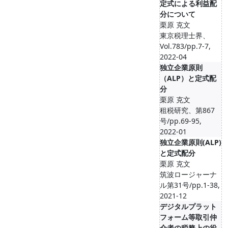
定式による利益配
分について
栗原 克文
東京税理士界、
Vol.783/pp.7-7,
2022-04
独立企業原則
（ALP）と定式配
分
栗原 克文
租税研究、第867
号/pp.69-95,
2022-01
独立企業原則(ALP)
と定式配分
栗原 克文
筑波ロージャーナ
ル第31号/pp.1-38,
2021-12
デジタルプラット
フォーム等取引仲
介者の税務上の役