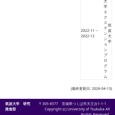
大
学
エ
ク
ス
筑
テ
2022-11 --
波
ン
2022-12
大
シ
学
ョ
ン
プ
ロ
グ
ラ
ム
(最終更新日: 2026-04-13)
筑波大学 研究
〒305-8577 茨城県つくば市天王台1-1-1
推進部
Copyright (c) University of Tsukuba All
Rights Reserved.