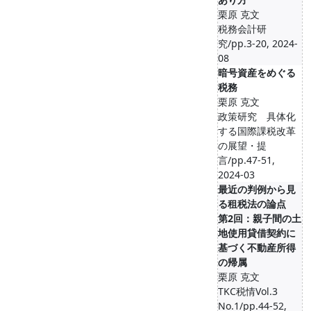
栗原 克文
税務会計研
究/pp.3-20, 2024-
08
暗号資産をめぐる
税務
栗原 克文
政策研究 具体化
する国際課税改革
の展望・提
言/pp.47-51,
2024-03
最近の判例から見
る租税法の論点
第2回：親子間の土
地使用貸借契約に
基づく不動産所得
の帰属
栗原 克文
TKC税情Vol.3
No.1/pp.44-52,