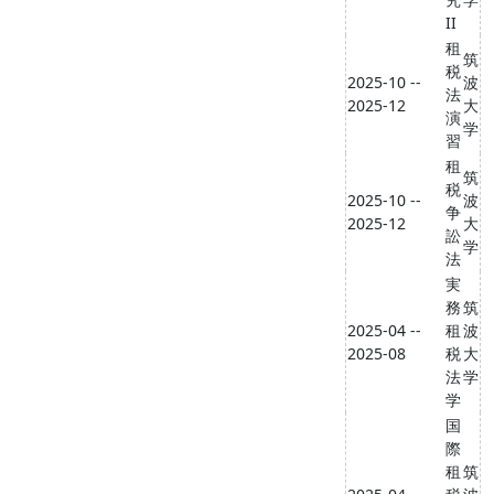
II
租
筑
税
2025-10 --
波
法
2025-12
大
演
学
習
租
筑
税
2025-10 --
波
争
2025-12
大
訟
学
法
実
務
筑
2025-04 --
租
波
2025-08
税
大
法
学
学
国
際
租
筑