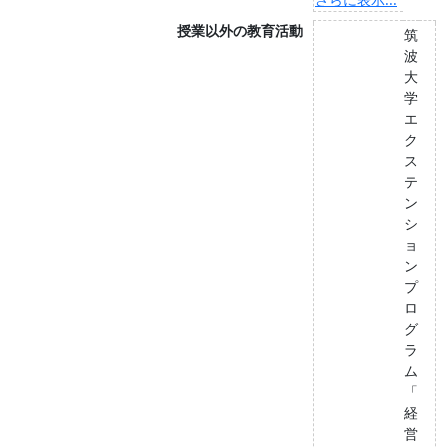
授業以外の教育活動
筑
波
大
学
エ
ク
ス
テ
ン
シ
ョ
ン
プ
ロ
グ
ラ
ム
「
経
営