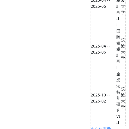
2025-04 --
税
波
2025-06
計
大
画
学
II
I
国
際
筑
租
2025-04 --
波
税
2025-06
大
計
学
画
Ⅰ
企
業
法
筑
特
2025-10 --
波
別
2026-02
大
研
学
究
VI
II
さらに表示...