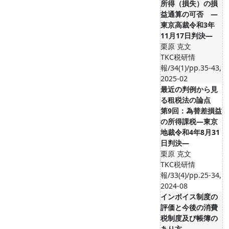
所得（損失）の損
益通算の可否 ―
東京高裁令和3年
11月17日判決―
栗原 克文
TKC税研情
報/34(1)/pp.35-43,
2025-02
最近の判例から見
る租税法の論点
第9回：為替差損益
の所得課税―東京
地裁令和4年8月31
日判決―
栗原 克文
TKC税研情
報/33(4)/pp.25-34,
2024-08
インボイス制度の
評価と今後の消費
税制度及び帳簿の
あり方