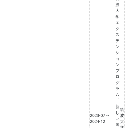
波
大
学
エ
ク
ス
テ
ン
シ
ョ
ン
プ
ロ
グ
ラ
ム
「
新
筑
し
2023-07 --
波
い
2024-12
大
国
学