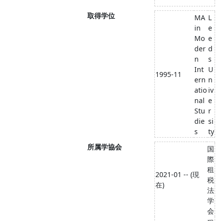
取得学位
MA
L
in
e
Mo
e
der
d
n
s
Int
U
1995-11
ern
n
atio
iv
nal
e
Stu
r
die
si
s
ty
所属学協会
国
際
租
2021-01 -- (現
税
在)
法
学
会