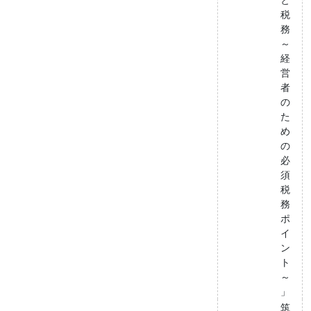
税
務
～
経
営
者
の
た
め
の
必
須
税
務
ポ
イ
ン
ト
～
」
筑