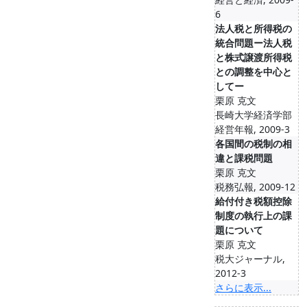
6
法人税と所得税の
統合問題ー法人税
と株式譲渡所得税
との調整を中心と
してー
栗原 克文
長崎大学経済学部
経営年報, 2009-3
各国間の税制の相
違と課税問題
栗原 克文
税務弘報, 2009-12
給付付き税額控除
制度の執行上の課
題について
栗原 克文
税大ジャーナル,
2012-3
さらに表示...