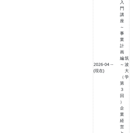
入
門
講
座
～
事
業
計
画
編
筑
2026-04 --
～
波
(現在)
大
（
学
第
３
回
）
企
業
経
営
と