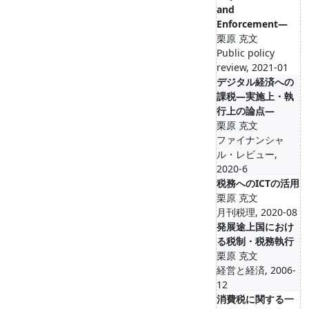
and
Enforcement―
栗原 克文
Public policy
review, 2021-01
デジタル経済への
課税―実施上・執
行上の論点―
栗原 克文
ファイナンシャ
ル・レビュー,
2020-6
税務へのICTの活用
栗原 克文
月刊税理, 2020-08
発展途上国におけ
る税制・税務執行
栗原 克文
経営と経済, 2006-
12
消費税に関する一