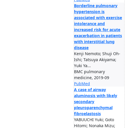
Borderline pulmonary
hypertension is
associated with exercise
intolerance and
increased risk for acute
exacerbation in patients
with interstitial lung
disease
Kenji Nemoto; Shuji Oh-
Ishi; Tatsuya Akiyama;
Yuki Ya...
BMC pulmonary
medicine, 2019-09
PubMed
A case of airway
aluminosis with likely
secondary
pleuroparenchymal
fibroelastosis
YABUUCHI Yuki; Goto
Hitomi; Nonaka Mizu;