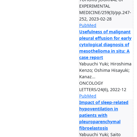
EXPERIMENTAL
MEDICINE/259(3)/pp.247-
252, 2023-02-28
PubMed
Usefulness of malignant
pleural effusion for early
cytological diagnosis of
mesothelioma in situ: A
case report
Yabuuchi Yuki; Hiroshima
Kenzo; Oshima Hisayuki;
Kanaz...
ONCOLOGY
LETTERS/24(6), 2022-12
PubMed
Impact of sleep-related
hypoventilation in
patients with
pleuroparenchymal
fibroelastosis
Yabuuchi Yuki; Saito