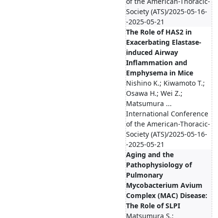
of the American-Thoracic-
Society (ATS)/2025-05-16-
-2025-05-21
The Role of HAS2 in
Exacerbating Elastase-
induced Airway
Inflammation and
Emphysema in Mice
Nishino K.; Kiwamoto T.;
Osawa H.; Wei Z.;
Matsumura ...
International Conference
of the American-Thoracic-
Society (ATS)/2025-05-16-
-2025-05-21
Aging and the
Pathophysiology of
Pulmonary
Mycobacterium Avium
Complex (MAC) Disease:
The Role of SLPI
Matsumura S.;