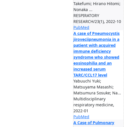
Takefumi; Hirano Hitomi;
Nonaka ...
RESPIRATORY
RESEARCH/23(1), 2022-10
PubMed
A case of Pneumocystis
jiroveciipneumonia in a
patient with acquired
immune deficiency
syndrome who showed
eosinophilia and an
increased serum
TARC/CCL17 level
Yabuuchi Yuki;
Matsuyama Masashi;
Matsumura Sosuke; Na...
Multidisciplinary
respiratory medicine,
2022-01
PubMed
A Case of Pulmonary