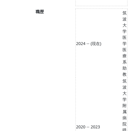
職歴
筑
波
大
学
医
2024 -- (現在)
学
医
療
系
助
教
筑
波
大
学
附
属
病
院
2020 -- 2023
呼