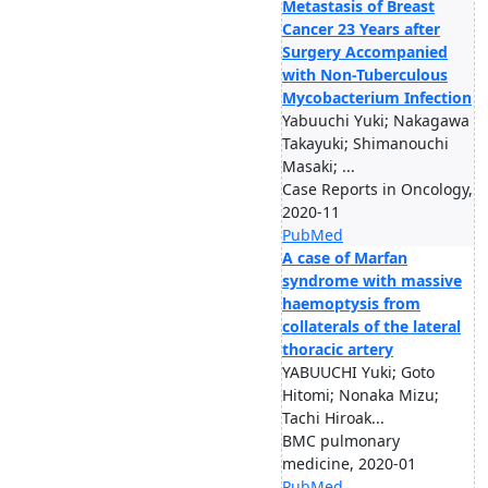
Metastasis of Breast
Cancer 23 Years after
Surgery Accompanied
with Non-Tuberculous
Mycobacterium Infection
Yabuuchi Yuki; Nakagawa
Takayuki; Shimanouchi
Masaki; ...
Case Reports in Oncology,
2020-11
PubMed
A case of Marfan
syndrome with massive
haemoptysis from
collaterals of the lateral
thoracic artery
YABUUCHI Yuki; Goto
Hitomi; Nonaka Mizu;
Tachi Hiroak...
BMC pulmonary
medicine, 2020-01
PubMed