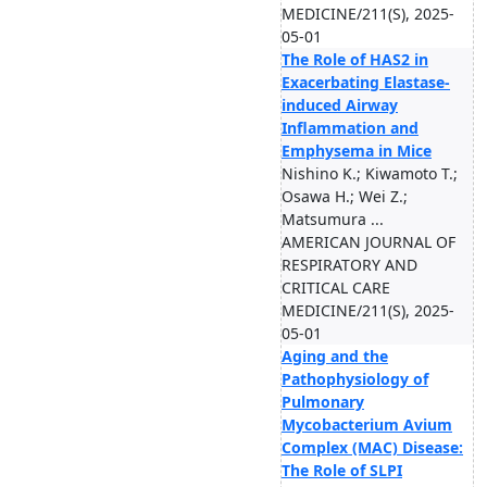
MEDICINE/211(S), 2025-
05-01
The Role of HAS2 in
Exacerbating Elastase-
induced Airway
Inflammation and
Emphysema in Mice
Nishino K.; Kiwamoto T.;
Osawa H.; Wei Z.;
Matsumura ...
AMERICAN JOURNAL OF
RESPIRATORY AND
CRITICAL CARE
MEDICINE/211(S), 2025-
05-01
Aging and the
Pathophysiology of
Pulmonary
Mycobacterium Avium
Complex (MAC) Disease:
The Role of SLPI