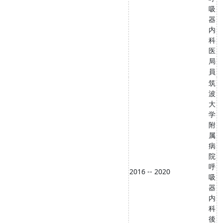
吸
器
内
科
医
局
員
筑
波
大
学
附
属
病
院
呼
2016 -- 2020
吸
器
内
科
後