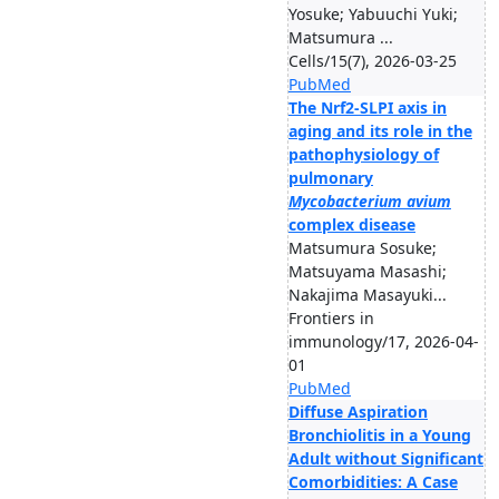
Yosuke; Yabuuchi Yuki;
Matsumura ...
Cells/15(7), 2026-03-25
PubMed
The Nrf2-SLPI axis in
aging and its role in the
pathophysiology of
pulmonary
Mycobacterium avium
complex disease
Matsumura Sosuke;
Matsuyama Masashi;
Nakajima Masayuki...
Frontiers in
immunology/17, 2026-04-
01
PubMed
Diffuse Aspiration
Bronchiolitis in a Young
Adult without Significant
Comorbidities: A Case