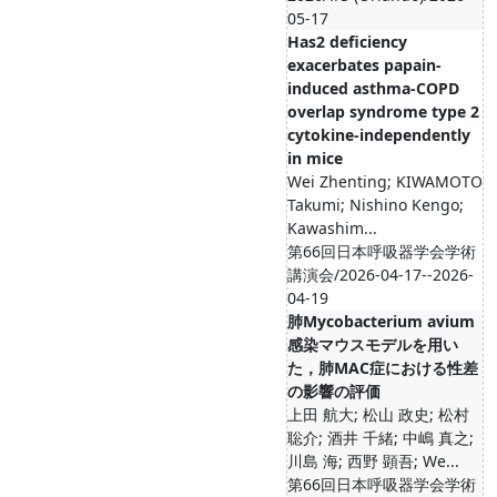
05-17
Has2 deficiency
exacerbates papain-
induced asthma-COPD
overlap syndrome type 2
cytokine-independently
in mice
Wei Zhenting; KIWAMOTO
Takumi; Nishino Kengo;
Kawashim...
第66回日本呼吸器学会学術
講演会/2026-04-17--2026-
04-19
肺Mycobacterium avium
感染マウスモデルを用い
た，肺MAC症における性差
の影響の評価
上田 航大; 松山 政史; 松村
聡介; 酒井 千緒; 中嶋 真之;
川島 海; 西野 顕吾; We...
第66回日本呼吸器学会学術