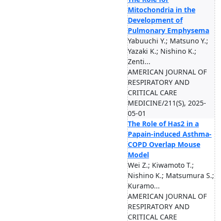
Mitochondria in the
Development of
Pulmonary Emphysema
Yabuuchi Y.; Matsuno Y.;
Yazaki K.; Nishino K.;
Zenti...
AMERICAN JOURNAL OF
RESPIRATORY AND
CRITICAL CARE
MEDICINE/211(S), 2025-
05-01
The Role of Has2 in a
Papain-induced Asthma-
COPD Overlap Mouse
Model
Wei Z.; Kiwamoto T.;
Nishino K.; Matsumura S.;
Kuramo...
AMERICAN JOURNAL OF
RESPIRATORY AND
CRITICAL CARE