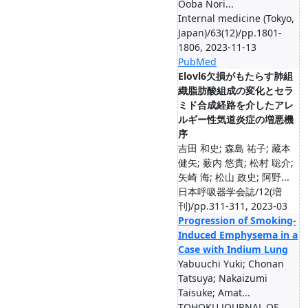
Ooba Nori...
Internal medicine (Tokyo,
Japan)/63(12)/pp.1801-
1806, 2023-11-13
PubMed
Elovl6欠損がもたらす肺組
織脂肪酸組成の変化とセラ
ミド合成経路を介したアレ
ルギー性気道炎症の増悪機
序
吉田 和史; 森島 祐子; 藏本
健矢; 薮内 悠貴; 松村 聡介;
矢崎 海; 松山 政史; 阿野...
日本呼吸器学会誌/12(増
刊)/pp.311-311, 2023-03
Progression of Smoking-
Induced Emphysema in a
Case with Indium Lung
Yabuuchi Yuki; Chonan
Tatsuya; Nakaizumi
Taisuke; Amat...
TOHOKU JOURNAL OF