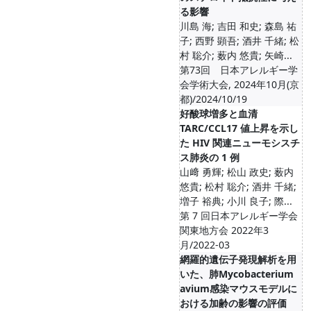
る影響
川島 海; 吉田 和史; 森島 祐
子; 西野 顕吾; 酒井 千緒; 松
村 聡介; 薮内 悠貴; 矢崎...
第73回 日本アレルギー学
会学術大会, 2024年10月(京
都)/2024/10/19
好酸球増多と血清
TARC/CCL17 値上昇を示し
た HIV 関連ニューモシスチ
ス肺炎の 1 例
山﨑 勇輝; 松山 政史; 薮内
悠貴; 松村 聡介; 酒井 千緒;
増子 裕典; 小川 良子; 際...
第 7 回日本アレルギー学会
関東地方会 2022年3
月/2022-03
網羅的遺伝子発現解析を用
いた、肺Mycobacterium
avium感染マウスモデルに
おける加齢の影響の評価