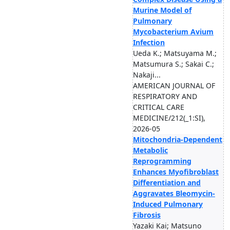
Murine Model of
Pulmonary
Mycobacterium Avium
Infection
Ueda K.; Matsuyama M.;
Matsumura S.; Sakai C.;
Nakaji...
AMERICAN JOURNAL OF
RESPIRATORY AND
CRITICAL CARE
MEDICINE/212(_1:SI),
2026-05
Mitochondria-Dependent
Metabolic
Reprogramming
Enhances Myofibroblast
Differentiation and
Aggravates Bleomycin-
Induced Pulmonary
Fibrosis
Yazaki Kai; Matsuno