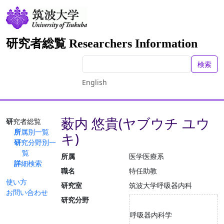
研究者総覧 Researchers Information
検索
English
薮内 悠貴(ヤブウチ ユウ
研究者総覧
所属別一覧
キ)
研究分野別一
覧
所属
医学医療系
詳細検索
職名
特任助教
使い方
研究室
筑波大学呼吸器内科
お問い合わせ
研究分野
呼吸器内科学