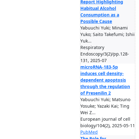
Report Highlighting
Habitual Alcohol
Consumption as a
Possible Cause
Yabuuchi Yuki; Minami
Yuko; Saito Takefumi; Ishii
Yuk...
Respiratory
Endoscopy/3(2)/pp.128-
131, 2025-07
microRNA-183-5p
induces cell density-
dependent apoptosis
through the regulation
of Presenilin 2
Yabuuchi Yuki; Matsuno
Yosuke; Yazaki Kai; Ting
Wei Z...
European journal of cell
biology/104(2), 2025-05-11
PubMed
The Role for