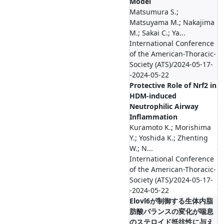
Model
Matsumura S.;
Matsuyama M.; Nakajima
M.; Sakai C.; Ya...
International Conference
of the American-Thoracic-
Society (ATS)/2024-05-17-
-2024-05-22
Protective Role of Nrf2 in
HDM-induced
Neutrophilic Airway
Inflammation
Kuramoto K.; Morishima
Y.; Yoshida K.; Zhenting
W.; N...
International Conference
of the American-Thoracic-
Society (ATS)/2024-05-17-
-2024-05-22
Elovl6が制御する生体内脂
肪酸バランスの変化が喘息
のステロイド抵抗性に与え