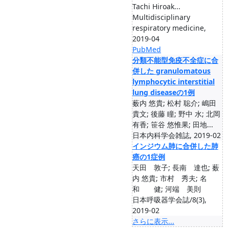
Tachi Hiroak...
Multidisciplinary
respiratory medicine,
2019-04
PubMed
分類不能型免疫不全症に合
併した granulomatous
lymphocytic interstitial
lung diseaseの1例
薮内 悠貴; 松村 聡介; 嶋田
貴文; 後藤 瞳; 野中 水; 北岡
有香; 笹谷 悠惟果; 田地...
日本内科学会雑誌, 2019-02
インジウム肺に合併した肺
癌の1症例
天田 敦子; 長南 達也; 薮
内 悠貴; 市村 秀夫; 名
和 健; 河端 美則
日本呼吸器学会誌/8(3),
2019-02
さらに表示...