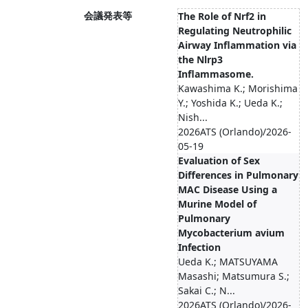
会議発表等
The Role of Nrf2 in
Regulating Neutrophilic
Airway Inflammation via
the Nlrp3
Inflammasome.
Kawashima K.; Morishima
Y.; Yoshida K.; Ueda K.;
Nish...
2026ATS (Orlando)/2026-
05-19
Evaluation of Sex
Differences in Pulmonary
MAC Disease Using a
Murine Model of
Pulmonary
Mycobacterium avium
Infection
Ueda K.; MATSUYAMA
Masashi; Matsumura S.;
Sakai C.; N...
2026ATS (Orlando)/2026-