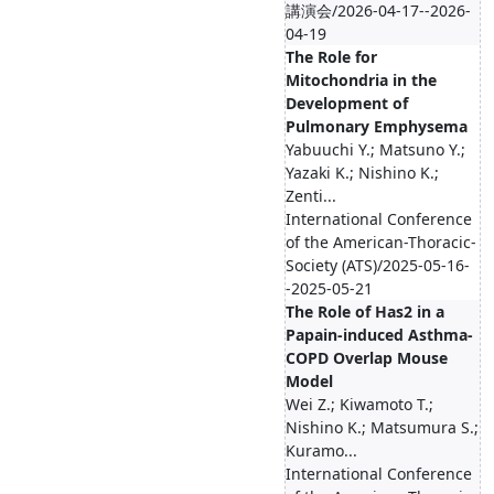
講演会/2026-04-17--2026-
04-19
The Role for
Mitochondria in the
Development of
Pulmonary Emphysema
Yabuuchi Y.; Matsuno Y.;
Yazaki K.; Nishino K.;
Zenti...
International Conference
of the American-Thoracic-
Society (ATS)/2025-05-16-
-2025-05-21
The Role of Has2 in a
Papain-induced Asthma-
COPD Overlap Mouse
Model
Wei Z.; Kiwamoto T.;
Nishino K.; Matsumura S.;
Kuramo...
International Conference