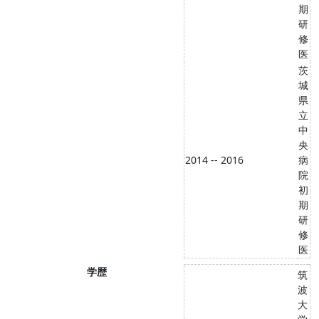
期
研
修
医
茨
城
県
立
中
央
2014 -- 2016
病
院
初
期
研
修
医
学歴
筑
波
大