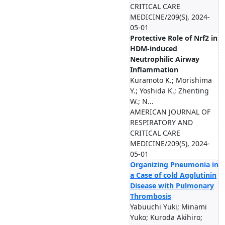
CRITICAL CARE
MEDICINE/209(S), 2024-
05-01
Protective Role of Nrf2 in
HDM-induced
Neutrophilic Airway
Inflammation
Kuramoto K.; Morishima
Y.; Yoshida K.; Zhenting
W.; N...
AMERICAN JOURNAL OF
RESPIRATORY AND
CRITICAL CARE
MEDICINE/209(S), 2024-
05-01
Organizing Pneumonia in
a Case of cold Agglutinin
Disease with Pulmonary
Thrombosis
Yabuuchi Yuki; Minami
Yuko; Kuroda Akihiro;