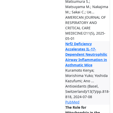
Matsumura S.;
Matsuyama M.; Nakajima
M.; Sakai C.; Ue...
AMERICAN JOURNAL OF
RESPIRATORY AND
CRITICAL CARE
MEDICINE/211(S), 2025-
05-01
Nrf2 Deficiency
Accelerates IL-17-
Dependent Neutrophilic
Airway Inflammation in
Asthmatic Mice
Kuramoto Kenya;
Morishima Yuko; Yoshida
Kazufumi; Ano ...
Antioxidants (Basel,
Switzerland)/13(7)/pp.818-
818, 2024-07-08
PubMed
The Role for
Mitochondria in the