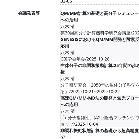
03-05
会議発表等
QM/MM計算の基礎と高分子シミュレ
への活用
八木 清
第30回高分子計算機科学研究会講座/2026-
GENESISにおけるQM/MM開発と酵素
応用
八木 清
CBI学会年会/2025-10-28
生体分子の非調和振動計算:25年間の歩み
後
八木 清
分子研研究会「2050年の生体分子科学
る」/2025-10-21--2025-10-22
高速QM/MM-MD法の開発と蛍光プロ
への応用
八木 清
「π分子複雑性」第2回融合マッチング
ョップ/2025-10-04
非調和振動状態計算の基礎から超高精度
で