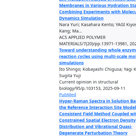
Membranes in Various Hydration Sta
Combining Experiments with Molecu
Dynamics Simulation
Nara Yuri; Kasahara Kento; YAGI Kiyo
Kang; Ma...
ACS APPLIED POLYMER
MATERIALS/7(20)/pp.13971-13981, 20
Toward understanding whole enzym
reaction cycles using multi-scale mo
simulations
Ito Shingo; Kobayashi Chigusa; Yagi K
Sugita Yuji
Current opinion in structural
biology/95/p.103153, 2025-09-11
PubMed
Hyper-Raman Spectra in Solution Ba
the Reference Interaction Site Model 
Consistent Field Method Coupled wi
Constrained Spatial Electron Density
Distribution and Vibrational Quasi-
Degenerate Perturbation Theory