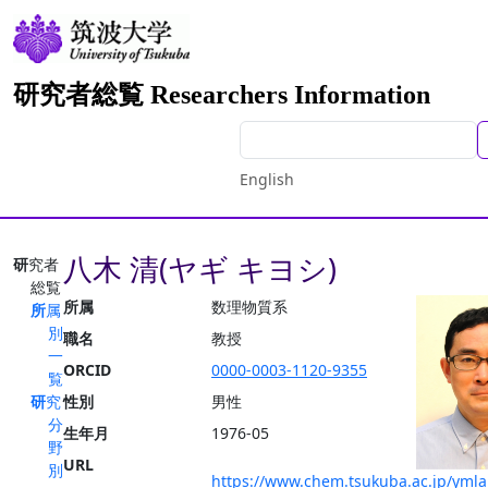
研究者総覧 Researchers Information
English
八木 清(ヤギ キヨシ)
研究者
総覧
所属
数理物質系
所属
別
職名
教授
一
ORCID
0000-0003-1120-9355
覧
研究
性別
男性
分
生年月
1976-05
野
URL
別
https://www.chem.tsukuba.ac.jp/ymla