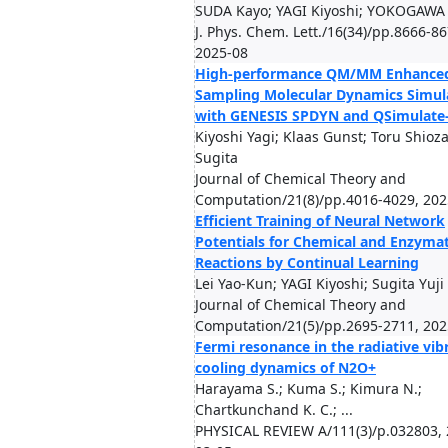
SUDA Kayo; YAGI Kiyoshi; YOKOGAWA
J. Phys. Chem. Lett./16(34)/pp.8666-86
2025-08
High-performance QM/MM Enhance
Sampling Molecular Dynamics Simul
with GENESIS SPDYN and QSimulat
Kiyoshi Yagi; Klaas Gunst; Toru Shiozak
Sugita
Journal of Chemical Theory and
Computation/21(8)/pp.4016-4029, 202
Efficient Training of Neural Network
Potentials for Chemical and Enzymat
Reactions by Continual Learning
Lei Yao-Kun; YAGI Kiyoshi; Sugita Yuji
Journal of Chemical Theory and
Computation/21(5)/pp.2695-2711, 202
Fermi resonance in the radiative vib
cooling dynamics of N2O+
Harayama S.; Kuma S.; Kimura N.;
Chartkunchand K. C.; ...
PHYSICAL REVIEW A/111(3)/p.032803, 