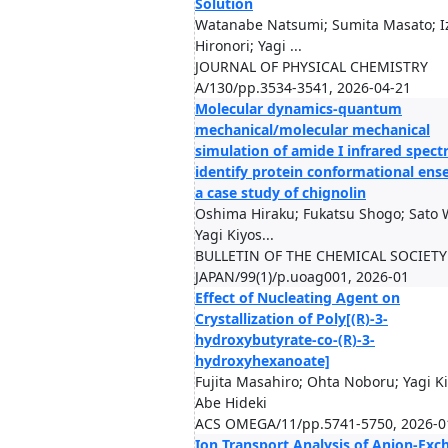
Solution
Watanabe Natsumi; Sumita Masato; 
Hironori; Yagi ...
JOURNAL OF PHYSICAL CHEMISTRY
A/130/pp.3534-3541, 2026-04-21
Molecular dynamics-quantum
mechanical/molecular mechanical
simulation of amide I infrared spect
identify protein conformational ens
a case study of chignolin
Oshima Hiraku; Fukatsu Shogo; Sato 
Yagi Kiyos...
BULLETIN OF THE CHEMICAL SOCIETY
JAPAN/99(1)/p.uoag001, 2026-01
Effect of Nucleating Agent on
Crystallization of Poly[(R)-3-
hydroxybutyrate-co-(R)-3-
hydroxyhexanoate]
Fujita Masahiro; Ohta Noboru; Yagi Ki
Abe Hideki
ACS OMEGA/11/pp.5741-5750, 2026-0
Ion Transport Analysis of Anion-Exc