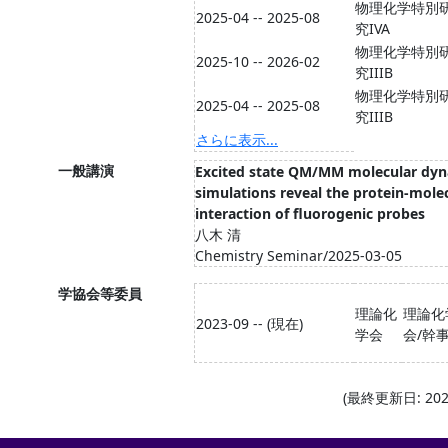
物理化学特別
2025-04 -- 2025-08
究IVA
物理化学特別
2025-10 -- 2026-02
究IIIB
物理化学特別
2025-04 -- 2025-08
究IIIB
さらに表示...
一般講演
Excited state QM/MM molecular dy
simulations reveal the protein-mole
interaction of fluorogenic probes
八木 清
Chemistry Seminar/2025-03-05
学協会等委員
理論化
理論化
2023-09 -- (現在)
学会
会/幹
(最終更新日: 2026