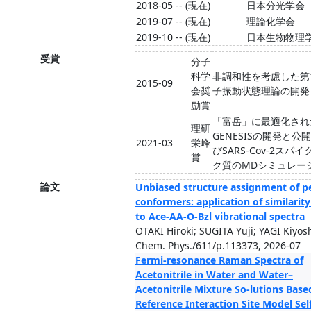
2018-05 -- (現在)
日本分光学会
2019-07 -- (現在)
理論化学会
2019-10 -- (現在)
日本生物物理
受賞
分子
科学
非調和性を考慮した第
2015-09
会奨
子振動状態理論の開発
励賞
「富岳」に最適化され
理研
GENESISの開発と公
2021-03
栄峰
びSARS-Cov-2スパ
賞
ク質のMDシミュレー
論文
Unbiased structure assignment of p
conformers: application of similarity
to Ace-AA-O-Bzl vibrational spectra
OTAKI Hiroki; SUGITA Yuji; YAGI Kiyos
Chem. Phys./611/p.113373, 2026-07
Fermi-resonance Raman Spectra of
Acetonitrile in Water and Water–
Acetonitrile Mixture So-lutions Base
Reference Interaction Site Model Sel