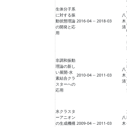
生体分子系
に対する振
八
動状態理論
2016-04 -- 2018-03
木
の開発と応
清
用
非調和振動
理論の新し
八
い展開-水
2010-04 -- 2011-03
木
素結合クラ
清
スターへの
応用
水クラスタ
ーアニオン
八
の生成機構
2009-04 -- 2011-03
木