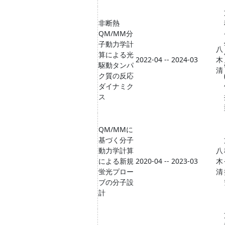
非断熱
QM/MM分
子動力学計
八
算による光
2022-04 -- 2024-03
木
駆動タンパ
清
ク質の反応
ダイナミク
ス
QM/MMに
基づく分子
動力学計算
八
による新規
2020-04 -- 2023-03
木
蛍光プロー
清
ブの分子設
計