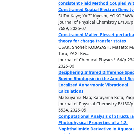
consistent Field Method Coupled wi
Constrained Spatial Electron Density
SUDA Kayo; YAGI Kiyoshi; YOKOGAWA
Journal of Physical Chemistry B/130/
7689, 2026-07
Constrained Møller–Plesset perturba
theory for charge transfer states
OSAKI Shohei; KOBAYASHI Masato; M
Toru; YAGI Kiy...
Journal of Chemical Physics/164/p.23
2026-06
Deciphering Infrared Difference Spec
Bovine Rhodopsin in the Amide I Re
Localized Anharmonic Vibrational
Calculations
Matsuyama Nao; Katayama Kota; Yagi
Journal of Physical Chemistry B/130/
5534, 2026-05
Computational Analysis of Structura
Photophysical Properties of a 1,8-
Naphthalimide Derivative in Aqueou