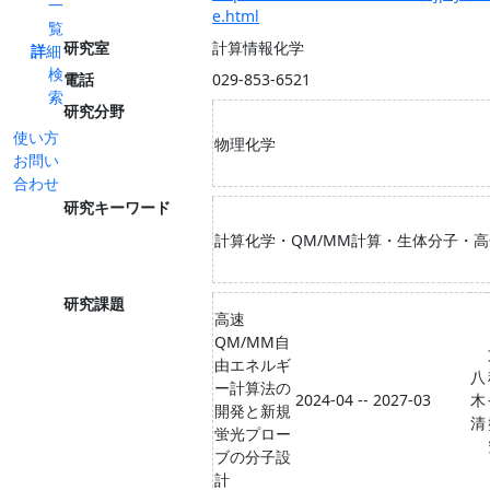
一
e.html
覧
研究室
計算情報化学
詳細
検
電話
029-853-6521
索
研究分野
使い方
物理化学
お問い
合わせ
研究キーワード
計算化学・QM/MM計算・生体分子・
研究課題
高速
QM/MM自
由エネルギ
八
ー計算法の
2024-04 -- 2027-03
木
開発と新規
清
蛍光プロー
ブの分子設
計