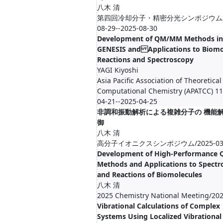
八木 清
第四回冷却分子・精密分光シンポジウム/2
08-29--2025-08-30
Development of QM/MM Methods in
GENESIS and Applications to Biomo
Reactions and Spectroscopy
YAGI Kiyoshi
Asia Pacific Association of Theoretica
Computational Chemistry (APATCC) 11
04-21--2025-04-25
非調和振動解析による複雑分子の 機能
御
八木 清
高分子イオニクスシンポジウム/2025-03-
Development of High-Performanc
Methods and Applications to Spectr
and Reactions of Biomolecules
八木 清
2025 Chemistry National Meeting/20
Vibrational Calculations of Complex
Systems Using Localized Vibrationa