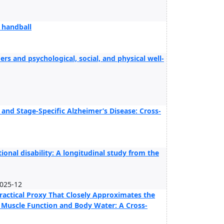
 handball
rs and psychological, social, and physical well-
and Stage-Specific Alzheimer’s Disease: Cross-
onal disability: A longitudinal study from the
2025-12
Practical Proxy That Closely Approximates the
 Muscle Function and Body Water: A Cross-