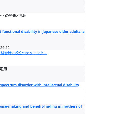
ートの開発と活用
functional disability in Japanese older adults: a
024-12
タ結合時に役立つテクニック－
応用
pectrum disorder with intellectual disability
sense-making and benefit-finding in mothers of