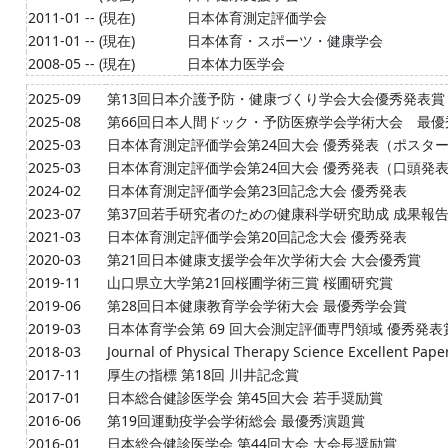
2011-01 -- (現在)
日本体育測定評価学会
2011-01 -- (現在)
日本体育・スポーツ・健康学会
2008-05 -- (現在)
日本体力医学会
2025-09
第13回日本介護予防・健康づくり学会大会優秀発表賞
2025-08
第66回日本人間ドック・予防医療学会学術大会 最優
2025-03
日本体育測定評価学会第24回大会 優秀発表（ポスタ
2025-03
日本体育測定評価学会第24回大会 優秀発表（口頭発
2024-02
日本体育測定評価学会第23回記念大会 優秀発表
2023-07
第37回若手研究者のための健康科学研究助成 成果報告
2021-03
日本体育測定評価学会第20回記念大会 優秀発表
2020-03
第21回日本健康支援学会年次学術大会 大会優秀賞
2019-11
山口県立大学第21回桜圃学術三賞 桜圃研究賞
2019-06
第28回日本健康教育学会学術大会 最優秀学会賞
2019-03
日本体育学会第 69 回大会測定評価専門領域 優秀発表
2018-03
Journal of Physical Therapy Science Excellent Pap
2017-11
厚生の指標 第18回 川井記念賞
2017-01
日本総合健診医学会 第45回大会 若手奨励賞
2016-06
第19回運動疫学会学術総会 最優秀演題賞
2016-01
日本総合健診医学会 第44回大会 大会長奨励賞