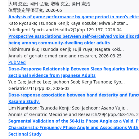
大嶋 悠正; 岡田 弘隆; 増地 克之; 角田 憲治
体育測定評価研究, 2026-05
Analysis of game performance by game period in men’s elite
Kato Ryosuke; Tsunoda Kenji; Kaya Kosuke; Miwa Shotar...
Intelligent Sports and Health/2(2)/pp.129-137, 2026-04
Prospective associations between self-perceived voice disorde
being among community-dwelling older adults
Nishimura Iku; Tsunoda Kenji; Fujii Yuya; Nagata Koki...
Annals of geriatric medicine and research, 2026-03-25
PubMed
Dose–Response Relationship Between Sleep Regularity Index 
Sectional Evidence from Japanese Adults
Yue Cao; Jaehee Lee; Jaehoon Seol; Kenji Tsunoda; Kyo...
Geriatrics/11(2)/p.32, 2026-03
Dose-response association between hand dexterity and functi
Kasama Study.
Lim Namhoon; Tsunoda Kenji; Seol Jaehoon; Asano Yujir...
Annals of Geriatric Medicine and Research/29(4)/pp.468-476, 
Segmental Validation of the 50-kHz Phase Angle as a Valid, 
Characteristic-Frequency Phase Angle and Associations With
Sectional Study