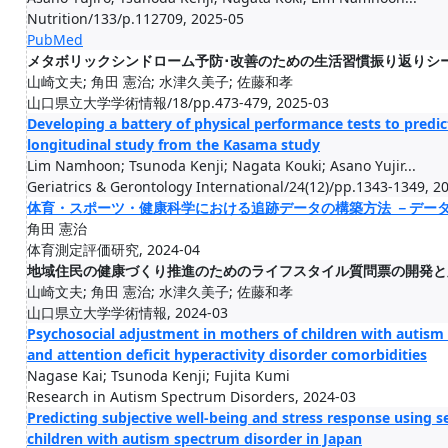
Nutrition/133/p.112709, 2025-05
PubMed
メタボリックシンドローム予防･改善のための生活習慣振り返りシ
山崎文夫; 角田 憲治; 水津久美子; 佐藤和孝
山口県立大学学術情報/18/pp.473-479, 2025-03
Developing a battery of physical performance tests to predict 
longitudinal study from the Kasama study
Lim Namhoon; Tsunoda Kenji; Nagata Kouki; Asano Yujir...
Geriatrics & Gerontology International/24(12)/pp.1343-1349, 2
体育・スポーツ・健康科学における追跡データの構築方法 －デー
角田 憲治
体育測定評価研究, 2024-04
地域住民の健康づくり推進のためのライフスタイル質問票の開発と
山崎文夫; 角田 憲治; 水津久美子; 佐藤和孝
山口県立大学学術情報, 2024-03
Psychosocial adjustment in mothers of children with autism s
and attention deficit hyperactivity disorder comorbidities
Nagase Kai; Tsunoda Kenji; Fujita Kumi
Research in Autism Spectrum Disorders, 2024-03
Predicting subjective well-being and stress response using 
children with autism spectrum disorder in Japan