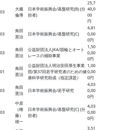
25,7
大藏
日本学術振興会/基盤研究(B) (分
40,0
-03
倫博
担者)
00
円
4,81
角田
-03
日本学術振興会/基盤研究(C)
0,00
憲治
0円
1,50
角田
公益財団法人JKA/競輪とオート
-03
0,00
憲治
レースの補助事業
0円
公益財団法人明治安田厚生事業
1,00
角田
-01
団/第37回若手研究者のための健
0,00
憲治
康科学研究助成（指定課題）
0円
4,03
角田
-03
日本学術振興会/若手研究
0,00
憲治
0円
中原
4,03
（権
日本学術振興会/基盤研究(C) (分
-03
0,00
藤）
担者)
0円
雄一
3,51