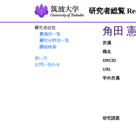
研究者総覧 Resea
角田 
研究者総覧
所属別一覧
研究分野別一覧
所属
詳細検索
職名
使い方
ORCID
お問い合わせ
URL
学外所属
研究課題