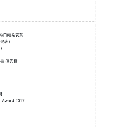
秀口頭発表賞
ー発表）
表）
書 優秀賞
賞
er Award 2017