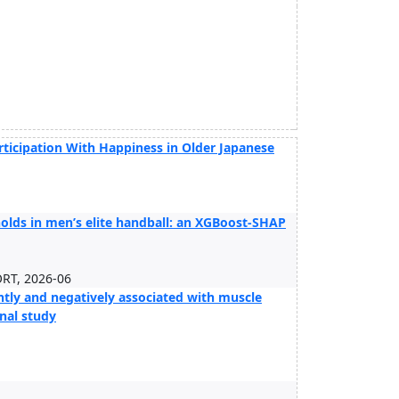
rticipation With Happiness in Older Japanese
olds in men’s elite handball: an XGBoost-SHAP
RT, 2026-06
ntly and negatively associated with muscle
onal study