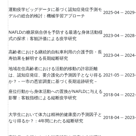
運動疫学ビッグデータに基づく認知症発症予測モ
2025-04 -- 2029
デルの総合的検討：機械学習アプローチ
NAFLDの糖尿病合併を予防する最適な身体活動様
2023-04 -- 2028
式の探求：客観評価による疫学研究
高齢者における継続的自転車利用の介護予防・長
2023-04 -- 2024
寿効果を解明する長期縦断研究
地域在住高齢者における活動的移動の許容距離
は、認知症発症、要介護化の予測因子となり得る
2021-05 -- 2023
か？－一市の悉皆調査に基づく長期追跡研究－
座位行動から身体活動への置換がNAFLDに与える
2018-04 -- 2022
影響：客観指標による縦断疫学研究
大学生において体力は精神的健康度の予測因子と
2018-04 -- 2023
なり得るか？：4年間にわたる縦断研究