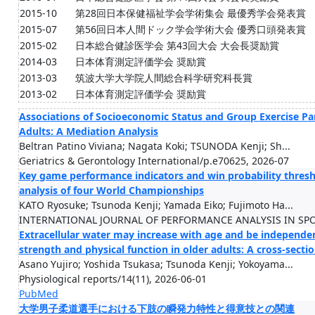
2015-10
第28回日本保健福祉学会学術集会 最優秀学会発表賞
2015-07
第56回日本人間ドック学会学術大会 優秀口頭発表賞
2015-02
日本総合健診医学会 第43回大会 大会長奨励賞
2014-03
日本体育測定評価学会 奨励賞
2013-03
筑波大学大学院人間総合科学研究科長賞
2013-02
日本体育測定評価学会 奨励賞
Associations of Socioeconomic Status and Group Exercise Pa
Adults: A Mediation Analysis
Beltran Patino Viviana; Nagata Koki; TSUNODA Kenji; Sh...
Geriatrics & Gerontology International/p.e70625, 2026-07
Key game performance indicators and win probability thresh
analysis of four World Championships
KATO Ryosuke; Tsunoda Kenji; Yamada Eiko; Fujimoto Ha...
INTERNATIONAL JOURNAL OF PERFORMANCE ANALYSIS IN SPO
Extracellular water may increase with age and be independe
strength and physical function in older adults: A cross-secti
Asano Yujiro; Yoshida Tsukasa; Tsunoda Kenji; Yokoyama...
Physiological reports/14(11), 2026-06-01
PubMed
大学男子柔道選手における下肢の瞬発力特性と得意技との関連