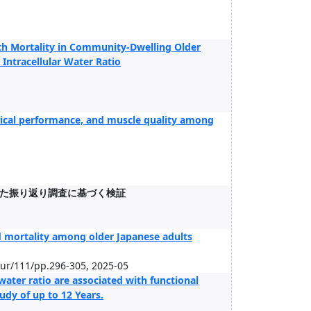
ith Mortality in Community-Dwelling Older
Intracellular Water Ratio
ysical performance, and muscle quality among
た振り返り調査に基づく検証
nd mortality among older Japanese adults
our/111/pp.296-305, 2025-05
water ratio are associated with functional
udy of up to 12 Years.