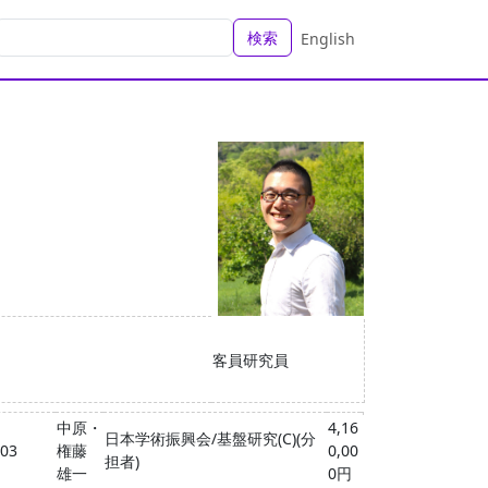
検索
English
客員研究員
中原・
4,16
日本学術振興会/基盤研究(C)(分
-03
権藤
0,00
担者)
雄一
0円