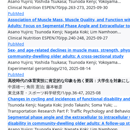
Asano Yujiro; Yoshida Tsukasa; Tsunoda Kenji; Yokoyama...
Clinical Nutrition ESPEN/70/pp.263-273, 2025-09-30
PubMed
Association of Muscle Mass, Muscle Quality, and Function w
Adults: Focus on Segmental Phase Angle and Extracellular to 
Asano Yujiro; Tsunoda Kenji; Nagata Koki; Lim Namhoon...
Clinical Nutrition ESPEN/70/pp.240-248, 2025-09-27
PubMed
Sex- and age-related declines in muscle mass, strength, ph
community-dwelling older adults: A cross-sectional study
Asano Yujiro; Yoshida Tsukasa; Tsunoda Kenji; Yokoyama...
Experimental gerontology/210, 2025-08-14
PubMed
高校時代の体育実技に肯定的な印象を抱く要因：大学生を対象にし
中原雄一; 角田 憲治; 藤本敏彦
東北体育・スポーツ科学研究/1/pp.36-47, 2025-08
Changes in cycling and incidences of functional disability a
Tsunoda Kenji; Nagata Koki; Jindo Takashi; Soma Yuki; ...
Transportation Research Part F: Traffic Psychology and Behavi
Segmental phase angle and the extracellular to intracellular 
disability in community-dwelling older adults: A follow-up st
Asano Yujiro; Tsunoda Kenji; Nagata Koki; Lim Namhoon...