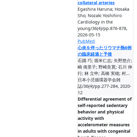
collateral arteries
Egashira Haruna; Hosaka
Sho; Nozaki Yoshihiro
Cardiology in the
young/36(4)/pp.876-878,
2026-05-15
PubMed
心炎を伴ったリウマチ熱6例
の臨床経過と予後
石踊 巧; 堀米仁志; 矢野悠介;
嶋 侑里子; 野崎良寛; 石川 伸
行; 林 立申; 高橋 実穂; 村...
日本小児循環器学会雑
誌/36(4)/pp.277-284, 2020-
12
Differential agreement of
self-reported sedentary
behavior and physical
activity with
accelerometer measures
in adults with congenital