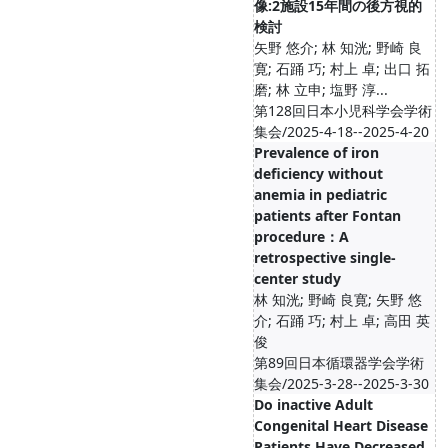
像:2施設15年間の後方視的
検討
矢野 悠介; 林 知洸; 野崎 良
寛; 石踊 巧; 村上 卓; 出口 拓
磨; 林 立申; 塩野 淳...
第128回日本小児科学会学術
集会/2025-4-18--2025-4-20
Prevalence of iron
deficiency without
anemia in pediatric
patients after Fontan
procedure：A
retrospective single-
center study
林 知洸; 野崎 良寛; 矢野 悠
介; 石踊 巧; 村上 卓; 高田 英
俊
第89回日本循環器学会学術
集会/2025-3-28--2025-3-30
Do inactive Adult
Congenital Heart Disease
Patients Have Decreased