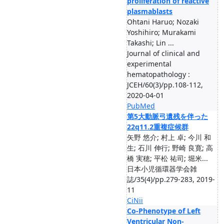
proliferation of reactive
plasmablasts
Ohtani Haruo; Nozaki
Yoshihiro; Murakami
Takashi; Lin ...
Journal of clinical and
experimental
hematopathology :
JCEH/60(3)/pp.108-112,
2020-04-01
PubMed
第5大動脈弓遺残を伴った
22q11.2重複症候群
矢野 悠介; 村上 卓; 今川 和
生; 石川 伸行; 野崎 良寛; 高
橋 実穂; 平松 祐司; 堀米...
日本小児循環器学会雑
誌/35(4)/pp.279-283, 2019-
11
CiNii
Co-Phenotype of Left
Ventricular Non-