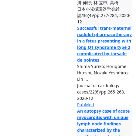
川 伸行; 林 立申; 高橋 ...
日本小児循環器学会雑
誌/36(4)/pp.277-284, 2020-
12
Successful trans-maternal
nadolol pharmacotherapy
in a fetus presenting with
long QT syndrome type 2
complicated by torsade
de pointes
Shima Yuriko; Horigome
Hitoshi; Nozaki Yoshihiro;
Lin ...
Journal of cardiology
cases/22(6)/pp.265-268,
2020-12
PubMed
An autopsy case of acute
myocarditis with unique
lymph node findings
characterized by the