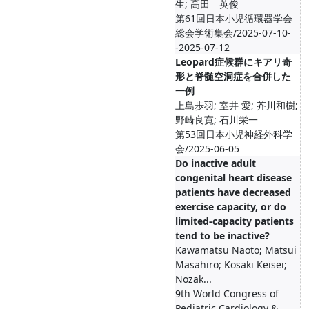
生; 高田 英俊
第61回日本小児循環器学会
総会学術集会/2025-07-10-
-2025-07-12
Leopard症候群にキアリ奇
形と脊髄空洞症を合併した
一例
上島歩羽; 室井 愛; 芥川和樹;
野崎良寛; 石川栄一
第53回日本小児神経外科学
会/2025-06-05
Do inactive adult
congenital heart disease
patients have decreased
exercise capacity, or do
limited-capacity patients
tend to be inactive?
Kawamatsu Naoto; Matsui
Masahiro; Kosaki Keisei;
Nozak...
9th World Congress of
Pediatric Cardiology &