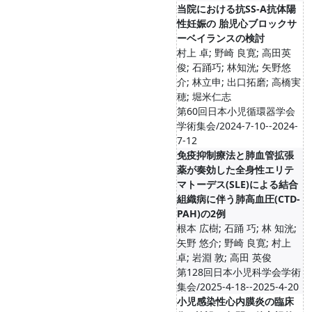
当院における抗SS-A抗体陽
性妊娠の 胎児心ブロックサ
ーベイランスの検討
村上 卓; 野崎 良寛; 高田英
俊; 石踊巧; 林知洸; 矢野悠
介; 林立申; 出口拓磨; 高橋実
穂; 堀米仁志
第60回日本小児循環器学会
学術集会/2024-7-10--2024-
7-12
免疫抑制療法と肺血管拡張
薬が奏効した全身性エリテ
マトーデス(SLE)による結合
組織病に伴う肺高血圧(CTD-
PAH)の2例
根本 広樹; 石踊 巧; 林 知洸;
矢野 悠介; 野崎 良寛; 村上
卓; 岩淵 敦; 高田 英俊
第128回日本小児科学会学術
集会/2025-4-18--2025-4-20
小児感染性心内膜炎の臨床