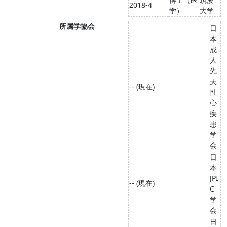
2018-4
学）
大学
所属学協会
日
本
成
人
先
天
-- (現在)
性
心
疾
患
学
会
日
本
JPI
-- (現在)
C
学
会
日