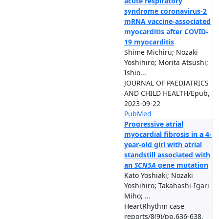
acute respiratory
syndrome coronavirus-2
mRNA vaccine-associated
myocarditis after COVID-
19 myocarditis
Shime Michiru; Nozaki
Yoshihiro; Morita Atsushi;
Ishio...
JOURNAL OF PAEDIATRICS
AND CHILD HEALTH/Epub,
2023-09-22
PubMed
Progressive atrial
myocardial fibrosis in a 4-
year-old girl with atrial
standstill associated with
an
SCN5A
gene mutation
Kato Yoshiaki; Nozaki
Yoshihiro; Takahashi-Igari
Miho; ...
HeartRhythm case
reports/8(9)/pp.636-638,