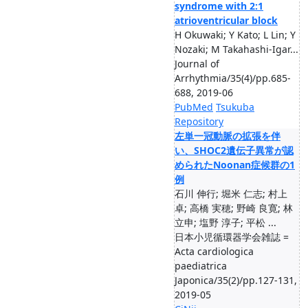
syndrome with 2:1
atrioventricular block
H Okuwaki; Y Kato; L Lin; Y
Nozaki; M Takahashi‐Igar...
Journal of
Arrhythmia/35(4)/pp.685-
688, 2019-06
PubMed
Tsukuba
Repository
左単一冠動脈の拡張を伴
い、SHOC2遺伝子異常が認
められたNoonan症候群の1
例
石川 伸行; 堀米 仁志; 村上
卓; 高橋 実穂; 野崎 良寛; 林
立申; 塩野 淳子; 平松 ...
日本小児循環器学会雑誌 =
Acta cardiologica
paediatrica
Japonica/35(2)/pp.127-131,
2019-05