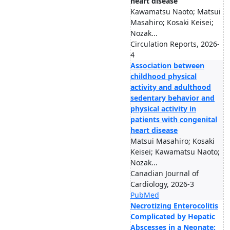
heart disease
Kawamatsu Naoto; Matsui
Masahiro; Kosaki Keisei;
Nozak...
Circulation Reports, 2026-
4
Association between
childhood physical
activity and adulthood
sedentary behavior and
physical activity in
patients with congenital
heart disease
Matsui Masahiro; Kosaki
Keisei; Kawamatsu Naoto;
Nozak...
Canadian Journal of
Cardiology, 2026-3
PubMed
Necrotizing Enterocolitis
Complicated by Hepatic
Abscesses in a Neonate: