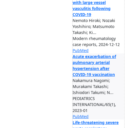
with large vessel
vasculitis following
COVID-19
Nemoto Hiroki; Nozaki
Yoshihiro; Matsumoto
Takashi; Ki...
Modern rheumatology
case reports, 2024-12-12
PubMed
Acute exacerbation of
pulmonary arterial
hypertension after
COVID-19 vaccination
Nakamura Nagomi;
Murakami Takashi;
Ishiodori Takumi; N...
PEDIATRICS
INTERNATIONAL/65(1),
2023-01
PubMed
Life-threatening severe