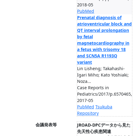
2018-05
PubMed
Prenatal diagnosis of
atrioventricular block and
QT interval prolongation
by fetal
magnetocardiography in
a fetus with trisomy 18
and SCN5A R1193Q
variant
Lin Lisheng; Takahashi-
Igari Miho; Kato Yoshiaki;
Noza...
Case Reports in
Pediatrics/2017/p.6570465,
2017-05
PubMed
Tsukuba
Repository
会議発表等
JROAD-DPCデータから見た
先天性心疾患関連