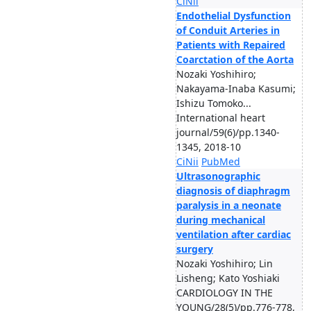
CiNii
Endothelial Dysfunction
of Conduit Arteries in
Patients with Repaired
Coarctation of the Aorta
Nozaki Yoshihiro;
Nakayama-Inaba Kasumi;
Ishizu Tomoko...
International heart
journal/59(6)/pp.1340-
1345, 2018-10
CiNii
PubMed
Ultrasonographic
diagnosis of diaphragm
paralysis in a neonate
during mechanical
ventilation after cardiac
surgery
Nozaki Yoshihiro; Lin
Lisheng; Kato Yoshiaki
CARDIOLOGY IN THE
YOUNG/28(5)/pp.776-778,