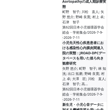
Aortopathyの成人期診療実
態
町野 智子; 川松 直人; 矢
野 悠介; 野崎 良寛; 村上 卓;
石津 智子
第62回日本小児循環器学会
総会・学術集会/2026-7-9-
-2026-7-11
小児先天性心疾患患者にお
ける感染性心内膜炎関連入
院の実態：JROAD-DPCデー
タベースを用いた後ろ向き
観察研究
矢野 悠介; 町野 智子; 林 知
洸; 出口 拓磨; 野崎 良寛; 村
上 卓; 大澤 匠; 川松 直人;
石津 智子; 高...
第62回日本小児循環器学会
総会・学術集会/2026-7-9-
-2026-7-11
新生児・小児心音データに
対する機械学習を用いた先