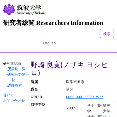
研究者総覧 Researchers Information
検索
English
野崎 良寛(ノザキ ヨシヒ
研究者総覧
所属別一覧
ロ)
研究分野別一
覧
所属
医学医療系
詳細検索
職名
講師
使い方
ORCID
0000-0001-9999-3935
お問い合わせ
取得学位
学士（医
筑波
2007-3
学）
大学
博士（医
筑波