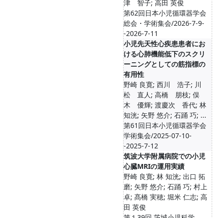
津 智子; 高田 英俊
第62回日本小児循環器学会
総会・学術集会/2026-7-9-
-2026-7-11
小児先天性心疾患患者にお
ける心肺機能低下のスクリ
ーニングとしての筋指標の
有用性
野崎 良寛; 西川 浩子; 川
松 直人; 高橋 朋枝; 俣
木 優輝; 渡慶次 香代; 林
知洸; 矢野 悠介; 石踊 巧; ...
第61回日本小児循環器学会
学術集会/2025-07-10-
-2025-7-12
筑波大学附属病院での小児
心臓MRIの運用実績
野崎 良寛; 林 知洸; 出口 拓
磨; 矢野 悠介; 石踊 巧; 村上
卓; 髙橋 実穂; 堀米 仁志; 高
田 英俊
第１39回 茨城小児科学