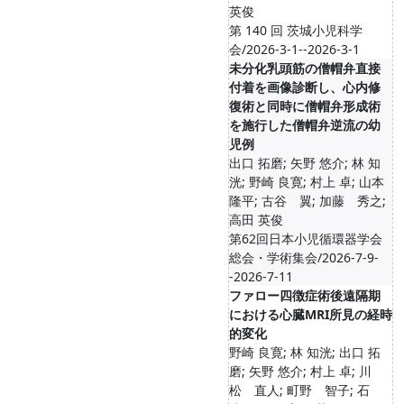
英俊
第 140 回 茨城小児科学
会/2026-3-1--2026-3-1
未分化乳頭筋の僧帽弁直接
付着を画像診断し、心内修
復術と同時に僧帽弁形成術
を施行した僧帽弁逆流の幼
児例
出口 拓磨; 矢野 悠介; 林 知
洸; 野崎 良寛; 村上 卓; 山本
隆平; 古谷 翼; 加藤 秀之;
高田 英俊
第62回日本小児循環器学会
総会・学術集会/2026-7-9-
-2026-7-11
ファロー四徴症術後遠隔期
における心臓MRI所見の経時
的変化
野崎 良寛; 林 知洸; 出口 拓
磨; 矢野 悠介; 村上 卓; 川
松 直人; 町野 智子; 石