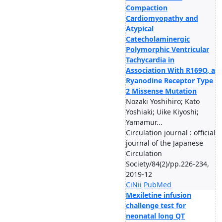
Compaction
Cardiomyopathy and
Atypical
Catecholaminergic
Polymorphic Ventricular
Tachycardia in
Association With R169Q, a
Ryanodine Receptor Type
2 Missense Mutation
Nozaki Yoshihiro; Kato
Yoshiaki; Uike Kiyoshi;
Yamamur...
Circulation journal : official
journal of the Japanese
Circulation
Society/84(2)/pp.226-234,
2019-12
CiNii
PubMed
Mexiletine infusion
challenge test for
neonatal long QT