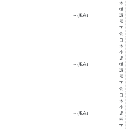
本
循
-- (現在)
環
器
学
会
日
本
小
児
-- (現在)
循
環
器
学
会
日
本
小
-- (現在)
児
科
学