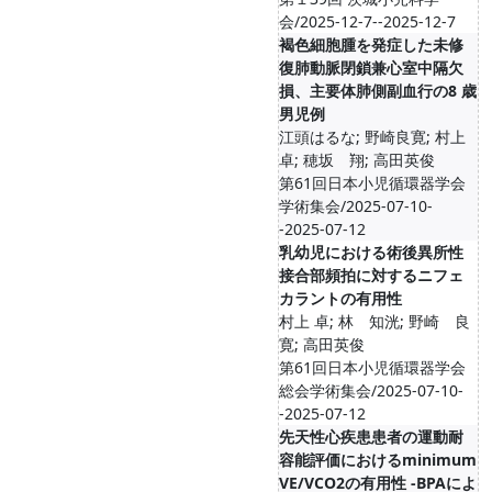
会/2025-12-7--2025-12-7
褐色細胞腫を発症した未修
復肺動脈閉鎖兼心室中隔欠
損、主要体肺側副血行の8 歳
男児例
江頭はるな; 野崎良寛; 村上
卓; 穂坂 翔; 高田英俊
第61回日本小児循環器学会
学術集会/2025-07-10-
-2025-07-12
乳幼児における術後異所性
接合部頻拍に対するニフェ
カラントの有用性
村上 卓; 林 知洸; 野崎 良
寛; 高田英俊
第61回日本小児循環器学会
総会学術集会/2025-07-10-
-2025-07-12
先天性心疾患患者の運動耐
容能評価におけるminimum
VE/VCO2の有用性 -BPAによ