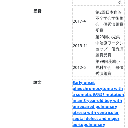
会
受賞
第2回日本血管
不全学会学術集
2017-4
会 優秀演題賞
受賞
第23回小児集
中治療ワークシ
2015-11
ョップ 優秀演
題賞受賞
第99回茨城小
2012-6
児科学会 最優
秀演題賞
論文
Early-onset
pheochromocytoma with
a somatic
EPAS1
mutation
in an 8-year-old boy with
unrepaired pulmonary
atresia with ventricular
septal defect and major
aortopulmonary