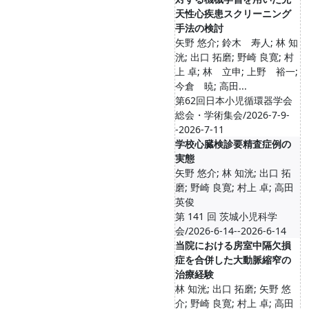
天性心疾患スクリーニング
手法の検討
矢野 悠介; 鈴木 寿人; 林 知
洸; 出口 拓磨; 野崎 良寛; 村
上 卓; 林 立申; 上野 裕一;
今倉 暁; 高田...
第62回日本小児循環器学会
総会・学術集会/2026-7-9-
-2026-7-11
学校心臓検診要精査症例の
実態
矢野 悠介; 林 知洸; 出口 拓
磨; 野崎 良寛; 村上 卓; 高田
英俊
第 141 回 茨城小児科学
会/2026-6-14--2026-6-14
当院における房室中隔欠損
症を合併した大動脈縮窄の
治療経験
林 知洸; 出口 拓磨; 矢野 悠
介; 野崎 良寛; 村上 卓; 高田