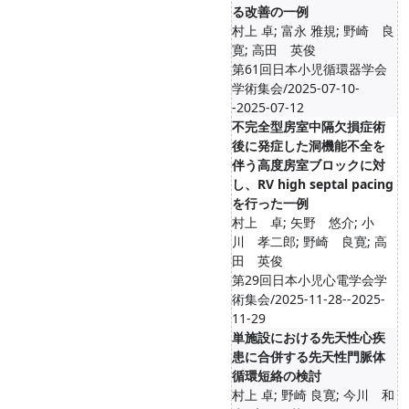
る改善の一例
村上 卓; 富永 雅規; 野崎 良
寛; 高田 英俊
第61回日本小児循環器学会
学術集会/2025-07-10-
-2025-07-12
不完全型房室中隔欠損症術
後に発症した洞機能不全を
伴う高度房室ブロックに対
し、RV high septal pacing
を行った一例
村上 卓; 矢野 悠介; 小
川 孝二郎; 野崎 良寛; 高
田 英俊
第29回日本小児心電学会学
術集会/2025-11-28--2025-
11-29
単施設における先天性心疾
患に合併する先天性門脈体
循環短絡の検討
村上 卓; 野崎 良寛; 今川 和