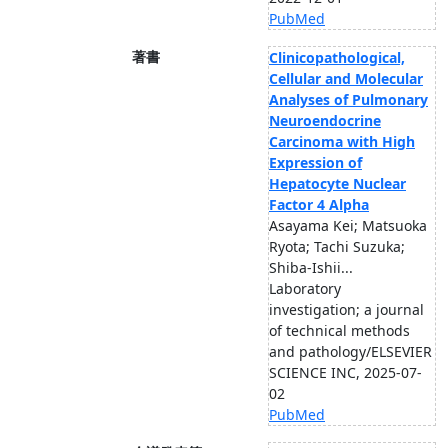
PubMed
著書
Clinicopathological,
Cellular and Molecular
Analyses of Pulmonary
Neuroendocrine
Carcinoma with High
Expression of
Hepatocyte Nuclear
Factor 4 Alpha
Asayama Kei; Matsuoka
Ryota; Tachi Suzuka;
Shiba-Ishii...
Laboratory
investigation; a journal
of technical methods
and pathology/ELSEVIER
SCIENCE INC, 2025-07-
02
PubMed