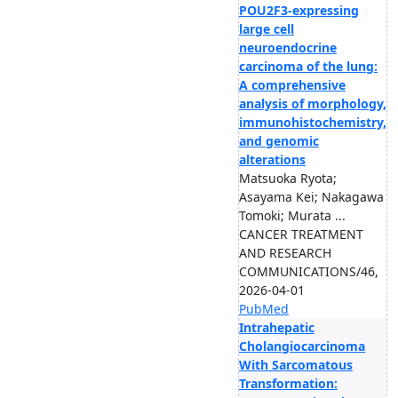
POU2F3-expressing
large cell
neuroendocrine
carcinoma of the lung:
A comprehensive
analysis of morphology,
immunohistochemistry,
and genomic
alterations
Matsuoka Ryota;
Asayama Kei; Nakagawa
Tomoki; Murata ...
CANCER TREATMENT
AND RESEARCH
COMMUNICATIONS/46,
2026-04-01
PubMed
Intrahepatic
Cholangiocarcinoma
With Sarcomatous
Transformation: