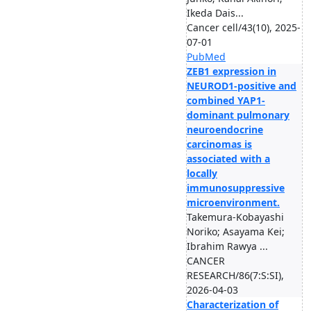
Ikeda Dais...
Cancer cell/43(10), 2025-
07-01
PubMed
ZEB1 expression in
NEUROD1-positive and
combined YAP1-
dominant pulmonary
neuroendocrine
carcinomas is
associated with a
locally
immunosuppressive
microenvironment.
Takemura-Kobayashi
Noriko; Asayama Kei;
Ibrahim Rawya ...
CANCER
RESEARCH/86(7:S:SI),
2026-04-03
Characterization of