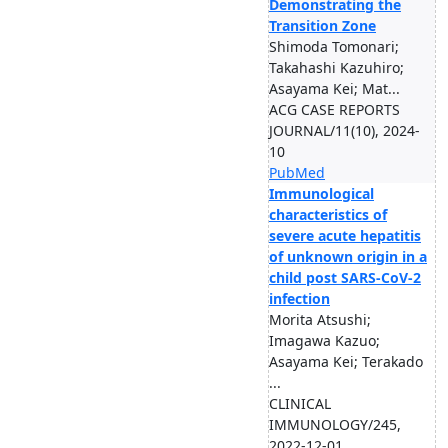
Demonstrating the
Transition Zone
Shimoda Tomonari;
Takahashi Kazuhiro;
Asayama Kei; Mat...
ACG CASE REPORTS
JOURNAL/11(10), 2024-
10
PubMed
Immunological
characteristics of
severe acute hepatitis
of unknown origin in a
child post SARS-CoV-2
infection
Morita Atsushi;
Imagawa Kazuo;
Asayama Kei; Terakado
...
CLINICAL
IMMUNOLOGY/245,
2022-12-01