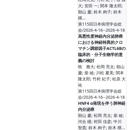
大; 安田 一; 関本 隆太郎;
朝山 慶; 鈴木 絢子; 鈴木
穣...
第115回日本病理学会総
会/2026-4-16--2026-4-18
高悪性度神経内分泌肺癌
における神経特異的クロ
マチン調節因子ACTL6Bの
臨床的・分子生物学的意
義の検討
牧 雅大; 松岡 亮太; 朝山
慶; 柴 綾; 川松 夏美; 関本
隆太郎; 竹村 紀子; 松原 大
祐
第115回日本病理学会総
会/2026-4-16--2026-4-18
HNF4 α発現を伴う肺神経
内分泌癌
朝山 慶; 松岡 亮太; 柴 綾;
河合 瞳; 村田 佳彦; 中川
智貴; 鈴木 絢子; 鈴木 穣...