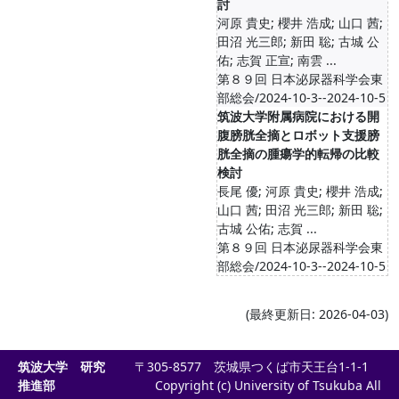
討
河原 貴史; 櫻井 浩成; 山口 茜;
田沼 光三郎; 新田 聡; 古城 公
佑; 志賀 正宣; 南雲 ...
第８９回 日本泌尿器科学会東
部総会/2024-10-3--2024-10-5
筑波大学附属病院における開
腹膀胱全摘とロボット支援膀
胱全摘の腫瘍学的転帰の比較
検討
長尾 優; 河原 貴史; 櫻井 浩成;
山口 茜; 田沼 光三郎; 新田 聡;
古城 公佑; 志賀 ...
第８９回 日本泌尿器科学会東
部総会/2024-10-3--2024-10-5
(最終更新日: 2026-04-03)
筑波大学 研究
〒305-8577 茨城県つくば市天王台1-1-1
推進部
Copyright (c) University of Tsukuba All