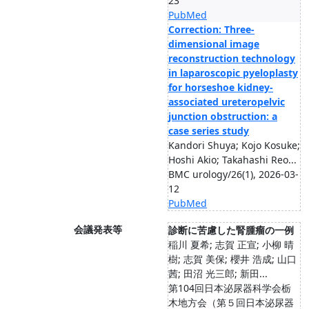
23
PubMed
Correction: Three-
dimensional image
reconstruction technology
in laparoscopic pyeloplasty
for horseshoe kidney-
associated ureteropelvic
junction obstruction: a
case series study
Kandori Shuya; Kojo Kosuke;
Hoshi Akio; Takahashi Reo...
BMC urology/26(1), 2026-03-
12
PubMed
会議発表等
診断に苦慮した腎腫瘤の一例
稲川 夏希; 志賀 正宣; 小柳 晴
樹; 志賀 美保; 櫻井 浩成; 山口
茜; 田沼 光三郎; 新田...
第104回日本泌尿器科学会栃
木地方会（第５回日本泌尿器