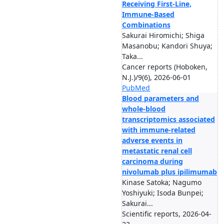
Receiving First-Line,
Immune-Based
Combinations
Sakurai Hiromichi; Shiga
Masanobu; Kandori Shuya;
Taka...
Cancer reports (Hoboken,
N.J.)/9(6), 2026-06-01
PubMed
Blood parameters and
whole-blood
transcriptomics associated
with immune-related
adverse events in
metastatic renal cell
carcinoma during
nivolumab plus ipilimumab
Kinase Satoka; Nagumo
Yoshiyuki; Isoda Bunpei;
Sakurai...
Scientific reports, 2026-04-