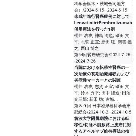
科学会栃木・茨城合同地方
会）/2024-6-15--2024-6-15
未成年進行腎癌症例に対して
Lenvatinib+Pembrolizumab
併用療法を行った1例
櫻井 浩成; 神鳥 周也; 磯田 文
平; 志賀 正宣; 新田 聡; 南雲 義
之; 西山 博之
第54回腎癌研究会/2024-7-26-
-2024-7-26
当院における転移性腎癌の一
次治療の初期治療経験および
炎症性マーカーとの関連
櫻井 浩成; 志賀 正宣; 磯田 文
平; 鈴木 秀平; 田中 隆造; 田沼
光三郎; 新田 聡; 古城...
第８９回 日本泌尿器科学会東
部総会/2024-10-3--2024-10-5
筑波大学附属病院における転
移性/切除不能尿路上皮癌に対
するアベルマブ維持療法の検