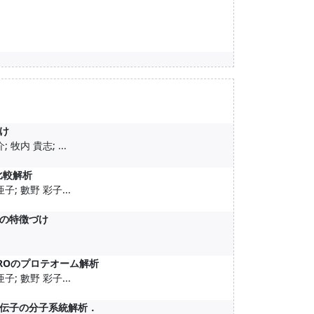
け
牧内 貴志; ...
比較解析
子; 數野 彩子...
ク質の特徴づけ
sのMROのプロテオーム解析
子; 數野 彩子...
伝子の分子系統解析．