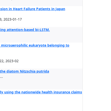
ion in Heart Failure Patients in Japan
, 2023-01-17
sing attention-based bi-LSTM.
.
ng microaerophilic eukaryote belonging to
2, 2023-02
the diatom Nitzschia putrida
..
tudy using the nationwide health insurance claims