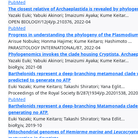
PubMed
The closest relative of Archaeplastida is revealed by phylog
Yazaki Euki; Yabuki Akinori; Imaizumi Ayaka; Kume Keitar...
OPEN BIOLOGY/12(4)/p.210376, 2022-04
PubMed
Progress in understanding the phylogeny of the Plasmodium
Arisue Nobuko; Honma Hajime; Kume Keitaro; Hashimoto ...
PARASITOLOGY INTERNATIONAL/87, 2022-04
Phylogenomics invokes the clade housing Cryptista, Archaep
Yazaki Euki; Yabuki Akinori; Imaizumi Ayaka; Kume Keitar...
bioRχiv, 2021-08
Barthelonids represent a deep-branching metamonad clade w
predicted to generate no ATP
Euki Yazaki; Kume Keitaro; Takashi Shiratori; Yana Eglit...
Proceedings of the Royal Society B/287(1934)/p.20201538, 202
PubMed
Barthelonids represent a deep-branching Matamonada clade 
generating no ATP.
Euki Yazaki; Kume Keitaro; Takashi Shiratori; Yana Edlit...
bioRχiv, 2019-10
Mitochondrial genomes of
Hemiarma marina
and
Leucocrypt