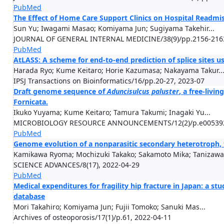
PubMed
The Effect of Home Care Support Clinics on Hospital Readmiss
Sun Yu; Iwagami Masao; Komiyama Jun; Sugiyama Takehir...
JOURNAL OF GENERAL INTERNAL MEDICINE/38(9)/pp.2156-2163
PubMed
AtLASS: A scheme for end-to-end prediction of splice sites u
Harada Ryo; Kume Keitaro; Horie Kazumasa; Nakayama Takur..
IPSJ Transactions on Bioinformatics/16/pp.20-27, 2023-07
Draft genome sequence of
Aduncisulcus paluster
, a free-livi
Fornicata.
Ikuko Yuyama; Kume Keitaro; Tamura Takumi; Inagaki Yu...
MICROBIOLOGY RESOURCE ANNOUNCEMENTS/12(2)/p.e005392
PubMed
Genome evolution of a nonparasitic secondary heterotroph, 
Kamikawa Ryoma; Mochizuki Takako; Sakamoto Mika; Tanizawa.
SCIENCE ADVANCES/8(17), 2022-04-29
PubMed
Medical expenditures for fragility hip fracture in Japan: a s
database
Mori Takahiro; Komiyama Jun; Fujii Tomoko; Sanuki Mas...
Archives of osteoporosis/17(1)/p.61, 2022-04-11