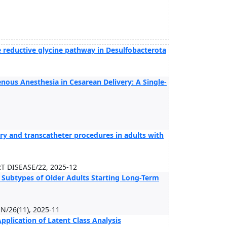
 reductive glycine pathway in Desulfobacterota
nous Anesthesia in Cesarean Delivery: A Single-
.
ery and transcatheter procedures in adults with
 DISEASE/22, 2025-12
Subtypes of Older Adults Starting Long-Term
/26(11), 2025-11
pplication of Latent Class Analysis