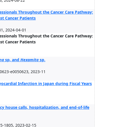
3, 2024-08-22
ofessionals Throughout the Cancer Care Pathway:
st Cancer Patients
1, 2024-04-01
ofessionals Throughout the Cancer Care Pathway:
st Cancer Patients
ma
sp, and
Hexamita
sp.
23-e0050623, 2023-11
yocardial Infarction in Japan during Fiscal Years
house calls, hospitalization, and end-of-life
5-1805, 2023-02-15