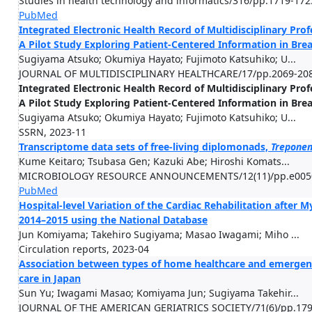
Studies in health technology and informatics/316/pp.1719-172
PubMed
Integrated Electronic Health Record of Multidisciplinary Pr
A Pilot Study Exploring Patient-Centered Information in Brea
Sugiyama Atsuko; Okumiya Hayato; Fujimoto Katsuhiko; U...
JOURNAL OF MULTIDISCIPLINARY HEALTHCARE/17/pp.2069-208
Integrated Electronic Health Record of Multidisciplinary Pr
A Pilot Study Exploring Patient-Centered Information in Brea
Sugiyama Atsuko; Okumiya Hayato; Fujimoto Katsuhiko; U...
SSRN, 2023-11
Transcriptome data sets of free-living diplomonads,
Trepone
Kume Keitaro; Tsubasa Gen; Kazuki Abe; Hiroshi Komats...
MICROBIOLOGY RESOURCE ANNOUNCEMENTS/12(11)/pp.e00506
PubMed
Hospital-level Variation of the Cardiac Rehabilitation after M
2014–2015 using the National Database
Jun Komiyama; Takehiro Sugiyama; Masao Iwagami; Miho ...
Circulation reports, 2023-04
Association between types of home healthcare and emergency 
care in Japan
Sun Yu; Iwagami Masao; Komiyama Jun; Sugiyama Takehir...
JOURNAL OF THE AMERICAN GERIATRICS SOCIETY/71(6)/pp.179