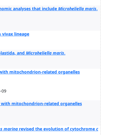
enomic analyses that include
Microheliella maris
.
 vivax lineage
lastida, and
Microheliella maris
.
ith mitochondrion-related organelles
0-09
with mitochondrion-related organelles
os marina
revised the evolution of cytochrome
c