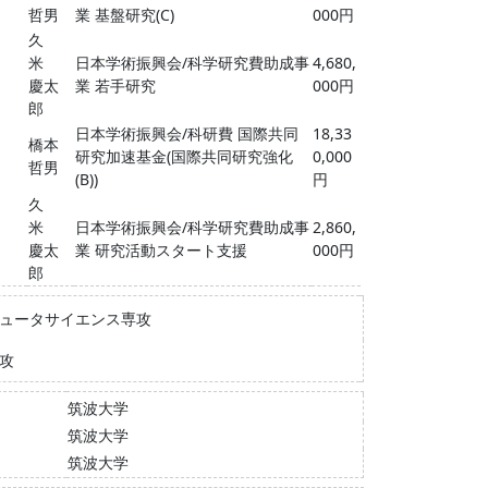
哲男
業 基盤研究(C)
000円
久
米
日本学術振興会/科学研究費助成事
4,680,
慶太
業 若手研究
000円
郎
日本学術振興会/科研費 国際共同
18,33
橋本
研究加速基金(国際共同研究強化
0,000
哲男
(B))
円
久
米
日本学術振興会/科学研究費助成事
2,860,
慶太
業 研究活動スタート支援
000円
郎
ピュータサイエンス専攻
攻
筑波大学
筑波大学
筑波大学