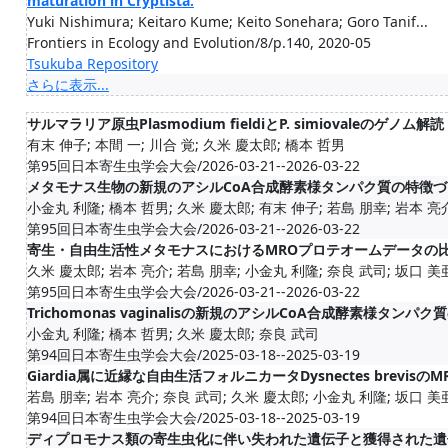
maturation in Cryptista.
Yuki Nishimura; Keitaro Kume; Keito Sonehara; Goro Tanif...
Frontiers in Ecology and Evolution/8/p.140, 2020-05
Tsukuba Repository
さらに表示...
サルマラリア原虫Plasmodium fieldiとP. simiovaleのゲノム解読
有末 伸子; 本間 一; 川合 覚; 久米 慶太郎; 橋本 哲男
第95回日本寄生虫学会大会/2026-03-21--2026-03-22
メタモナス生物の新規のアシルCoA合成酵素様タンパク質の特徴づ
小金丸 利隆; 橋本 哲男; 久米 慶太郎; 有末 伸子; 若島 朋幸; 岩本 亮介; 
第95回日本寄生虫学会大会/2026-03-21--2026-03-22
寄生・自由生活性メタモナスにおけるMROプロテオームデータの
久米 慶太郎; 岩本 亮介; 若島 朋幸; 小金丸 利隆; 奈良 武司; 坂口 美亜
第95回日本寄生虫学会大会/2026-03-21--2026-03-22
Trichomonas vaginalisの新規のアシルCoA合成酵素様タンパ
小金丸 利隆; 橋本 哲男; 久米 慶太郎; 奈良 武司
第94回日本寄生虫学会大会/2025-03-18--2025-03-19
Giardia属に近縁な自由生活フォルニカータDysnectes brevi
若島 朋幸; 岩本 亮介; 奈良 武司; 久米 慶太郎; 小金丸 利隆; 坂口 美亜
第94回日本寄生虫学会大会/2025-03-18--2025-03-19
ディプロモナス類の寄生虫化に伴い失われた遺伝子と獲得された遺