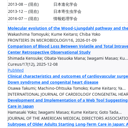
2013-08 -- (現在)
日本進化学会
2013-12 -- (現在)
日本寄生虫学会
2016-07 -- (現在)
情報処理学会
Molecular evolution of the Wood-Ljungdahl pathway and the
Wakashima Tomoyuki; Kume Keitaro; Chiba Yoko
FRONTIERS IN MICROBIOLOGY/16, 2026-01-09
Comparison of Blood Loss Between Volatile and Total Intrave
Center Retrospective Observational Study
Shimada Kensuke; Obata-Yasuoka Mana; Iwagami Masao; Ku..
Cureus/17(12), 2025-12-08
PubMed
Clinical characteristics and outcomes of cardiovascular surg
Down syndrome and congenital heart disease
Osawa Takumi; Machino-Ohtsuka Tomoko; Kume Keitaro; Ya...
INTERNATIONAL JOURNAL OF CARDIOLOGY CONGENITAL HEART
Development and Implementation of a Web Tool Suggesting 
Care in Japan
Hamasaki Yoko; Iwagami Masao; Kume Keitaro; Goto Tada...
JOURNAL OF THE AMERICAN MEDICAL DIRECTORS ASSOCIATION
Subtypes of Older Adults Starting Long-Term Care in Japan: A