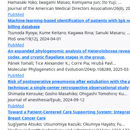
Hamasaki Yoko; Iwagami Masao; Komiyama Jun; Ito Yuji; ...
Journal of the American Medical Directors Association/26(6), 2
PubMed
Machine-learning-based identification of patients with IgA
billing database
Tsunoda Ryoya; Kume Keitaro; Kagawa Rina; Sanuki Masaru; ..
PloS one/19(12), 2024-04-01
PubMed
An expanded phylogenomic analysis of Heterolobosea reveals
codes, and cryptic flagellate stages in the group.
Pánek Tomáš; Tice Alexander K.; Corre Pia; Hrubá Pavl...
Molecular Phylogenetics and Evolution/204/p.108289, 2025-03
PubMed
Risk of postoperative pneumonia after extubation with the 
technique: a single-center retrospective observational study
Shimada Kensuke; Gosho Masahiko; Ohigashi Tomohiro; Ku...
Journal of anesthesia/Epub, 2024-09-12
PubMed
Toward a Patient-Centered Care Supporting System: Integrati
Breast Cancer Care
Sugiyama Atsuko; Utsunomiya Kazuki; Okumiya Hayato; Fu...