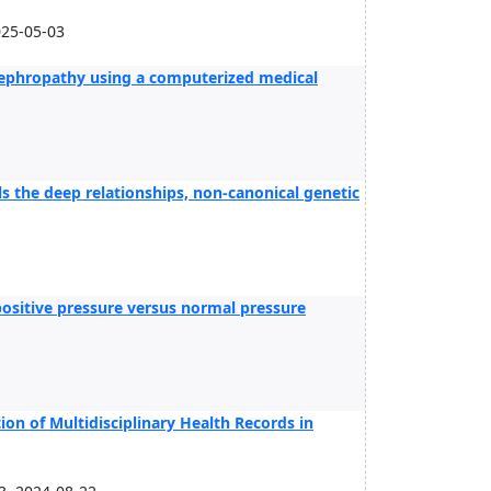
025-05-03
 nephropathy using a computerized medical
.
 the deep relationships, non-canonical genetic
positive pressure versus normal pressure
on of Multidisciplinary Health Records in