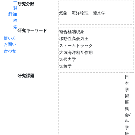
一
研究分野
覧
気象・海洋物理・陸水学
詳細
検
索
研究キーワード
複合極端現象
使い方
移動性高低気圧
お問い
ストームトラック
合わせ
大気海洋相互作用
気候力学
気象学
研究課題
日
本
学
術
振
興
会/
科
学
研