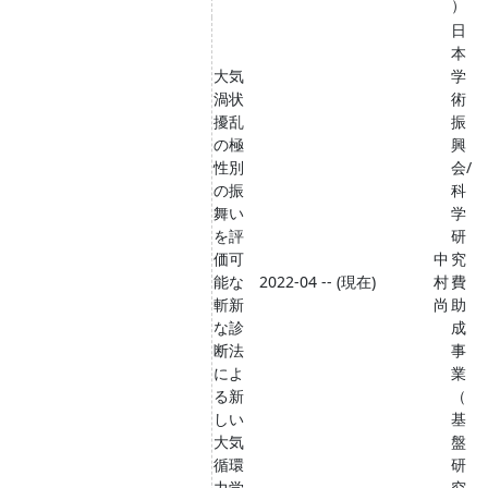
）
日
本
大気
学
渦状
術
擾乱
振
の極
興
性別
会/
の振
科
舞い
学
を評
研
価可
中
究
能な
2022-04 -- (現在)
村
費
斬新
尚
助
な診
成
断法
事
によ
業
る新
（
しい
基
大気
盤
循環
研
力学
究