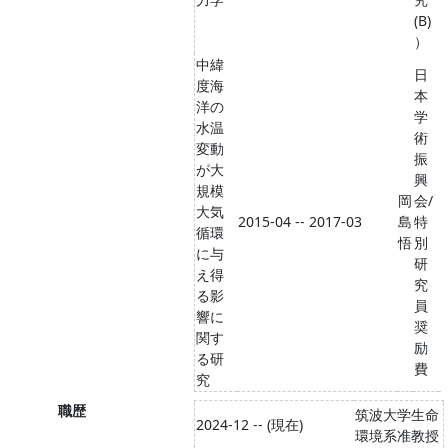
(B)
）
中緯
日
度海
本
洋の
学
水温
術
変動
振
が大
興
規模
岡
会/
大気
2015-04 -- 2017-03
島
特
循環
悟
別
に与
研
え得
究
る影
員
響に
奨
関す
励
る研
費
究
職歴
筑波大学生命
2024-12 -- (現在)
環境系准教授