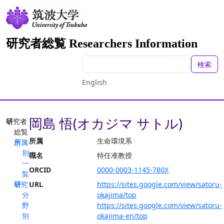
研究者総覧 Researchers Information
検索
English
岡島 悟(オカジマ サトル)
研究者
総覧
所属
生命環境系
所属
別
職名
特任准教授
一
ORCID
0000-0003-1145-780X
覧
研究
URL
https://sites.google.com/view/satoru-
分
okajima/top
野
https://sites.google.com/view/satoru-
別
okajima-en/top