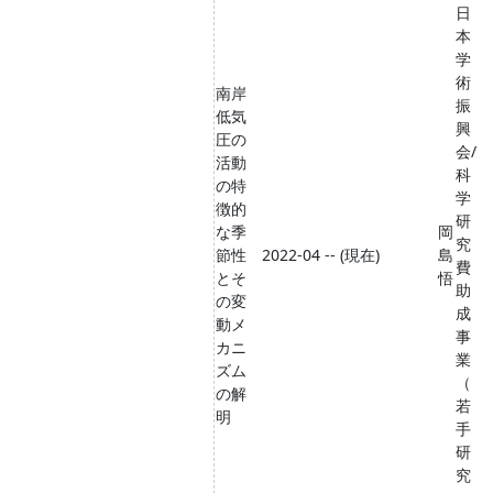
日
本
学
術
南岸
振
低気
興
圧の
会/
活動
科
の特
学
徴的
研
な季
岡
究
節性
2022-04 -- (現在)
島
費
とそ
悟
助
の変
成
動メ
事
カニ
業
ズム
（
の解
若
明
手
研
究