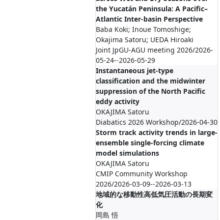
the Yucatán Peninsula: A Pacific–
Atlantic Inter-basin Perspective
Baba Koki; Inoue Tomoshige;
Okajima Satoru; UEDA Hiroaki
Joint JpGU-AGU meeting 2026/2026-
05-24--2026-05-29
Instantaneous jet-type
classification and the midwinter
suppression of the North Pacific
eddy activity
OKAJIMA Satoru
Diabatics 2026 Workshop/2026-04-30
Storm track activity trends in large-
ensemble single-forcing climate
model simulations
OKAJIMA Satoru
CMIP Community Workshop
2026/2026-03-09--2026-03-13
地域的な移動性高低気圧活動の長期変
化
岡島 悟