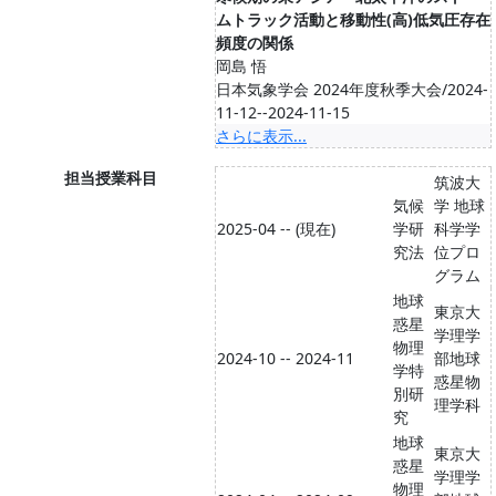
ムトラック活動と移動性(高)低気圧存在
頻度の関係
岡島 悟
日本気象学会 2024年度秋季大会/2024-
11-12--2024-11-15
さらに表示...
担当授業科目
筑波大
気候
学 地球
2025-04 -- (現在)
学研
科学学
究法
位プロ
グラム
地球
東京大
惑星
学理学
物理
2024-10 -- 2024-11
部地球
学特
惑星物
別研
理学科
究
地球
東京大
惑星
学理学
物理