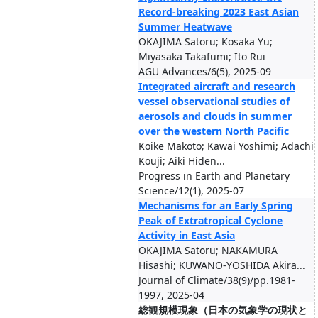
Record-breaking 2023 East Asian
Summer Heatwave
OKAJIMA Satoru; Kosaka Yu;
Miyasaka Takafumi; Ito Rui
AGU Advances/6(5), 2025-09
Integrated aircraft and research
vessel observational studies of
aerosols and clouds in summer
over the western North Pacific
Koike Makoto; Kawai Yoshimi; Adachi
Kouji; Aiki Hiden...
Progress in Earth and Planetary
Science/12(1), 2025-07
Mechanisms for an Early Spring
Peak of Extratropical Cyclone
Activity in East Asia
OKAJIMA Satoru; NAKAMURA
Hisashi; KUWANO-YOSHIDA Akira...
Journal of Climate/38(9)/pp.1981-
1997, 2025-04
総観規模現象（日本の気象学の現状と