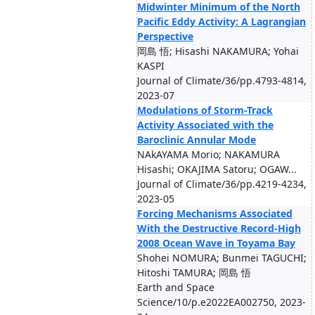
Midwinter Minimum of the North
Pacific Eddy Activity: A Lagrangian
Perspective
岡島 悟; Hisashi NAKAMURA; Yohai
KASPI
Journal of Climate/36/pp.4793-4814,
2023-07
Modulations of Storm-Track
Activity Associated with the
Baroclinic Annular Mode
NAkAYAMA Morio; NAKAMURA
Hisashi; OKAJIMA Satoru; OGAW...
Journal of Climate/36/pp.4219-4234,
2023-05
Forcing Mechanisms Associated
With the Destructive Record-High
2008 Ocean Wave in Toyama Bay
Shohei NOMURA; Bunmei TAGUCHI;
Hitoshi TAMURA; 岡島 悟
Earth and Space
Science/10/p.e2022EA002750, 2023-