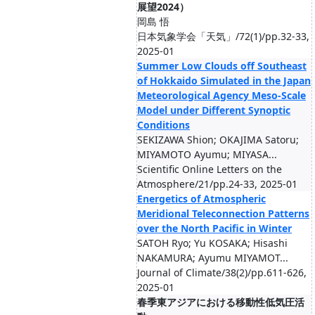
展望2024）
岡島 悟
日本気象学会「天気」/72(1)/pp.32-33,
2025-01
Summer Low Clouds off Southeast
of Hokkaido Simulated in the Japan
Meteorological Agency Meso-Scale
Model under Different Synoptic
Conditions
SEKIZAWA Shion; OKAJIMA Satoru;
MIYAMOTO Ayumu; MIYASA...
Scientific Online Letters on the
Atmosphere/21/pp.24-33, 2025-01
Energetics of Atmospheric
Meridional Teleconnection Patterns
over the North Pacific in Winter
SATOH Ryo; Yu KOSAKA; Hisashi
NAKAMURA; Ayumu MIYAMOT...
Journal of Climate/38(2)/pp.611-626,
2025-01
春季東アジアにおける移動性低気圧活