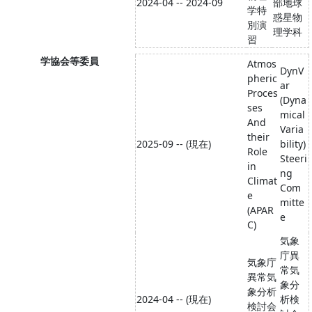
2024-04 -- 2024-09
部地球
学特
惑星物
別演
理学科
習
学協会等委員
Atmos
DynV
pheric
ar
Proces
(Dyna
ses
mical
And
Varia
their
2025-09 -- (現在)
bility)
Role
Steeri
in
ng
Climat
Com
e
mitte
(APAR
e
C)
気象
庁異
気象庁
常気
異常気
象分
象分析
2024-04 -- (現在)
析検
検討会