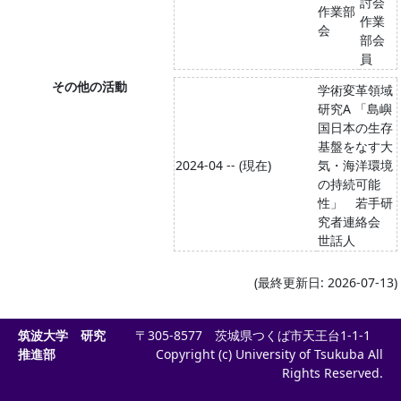
討会
作業部
作業
会
部会
員
その他の活動
学術変革領域
研究A 「島嶼
国日本の生存
基盤をなす大
2024-04 -- (現在)
気・海洋環境
の持続可能
性」 若手研
究者連絡会
世話人
(最終更新日: 2026-07-13)
筑波大学 研究
〒305-8577 茨城県つくば市天王台1-1-1
推進部
Copyright (c) University of Tsukuba All
Rights Reserved.