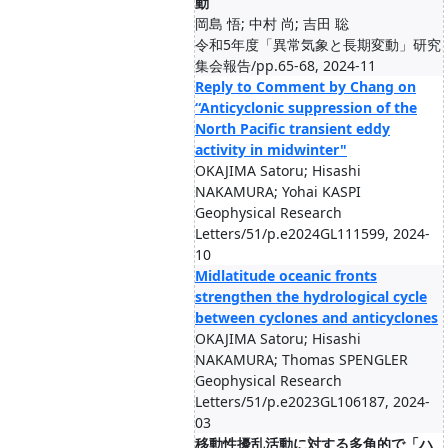
動
岡島 悟; 中村 尚; 吉田 聡
令和5年度「異常気象と長期変動」研究
集会報告/pp.65-68, 2024-11
Reply to Comment by Chang on
“Anticyclonic suppression of the
North Pacific transient eddy
activity in midwinter"
OKAJIMA Satoru; Hisashi
NAKAMURA; Yohai KASPI
Geophysical Research
Letters/51/p.e2024GL111599, 2024-
10
Midlatitude oceanic fronts
strengthen the hydrological cycle
between cyclones and anticyclones
OKAJIMA Satoru; Hisashi
NAKAMURA; Thomas SPENGLER
Geophysical Research
Letters/51/p.e2023GL106187, 2024-
03
移動性擾乱活動に対する多角的で「ハ