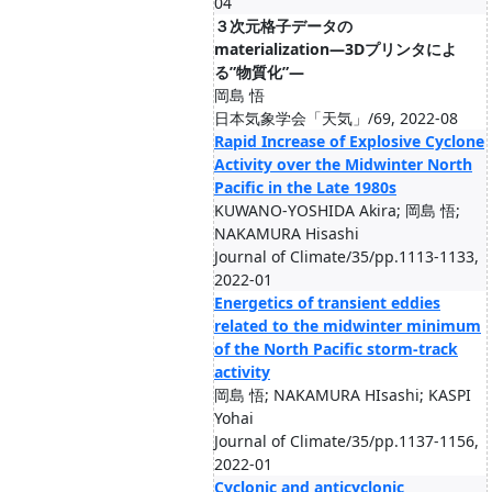
04
３次元格子データの
materialization―3Dプリンタによ
る”物質化”―
岡島 悟
日本気象学会「天気」/69, 2022-08
Rapid Increase of Explosive Cyclone
Activity over the Midwinter North
Pacific in the Late 1980s
KUWANO-YOSHIDA Akira; 岡島 悟;
NAKAMURA Hisashi
Journal of Climate/35/pp.1113-1133,
2022-01
Energetics of transient eddies
related to the midwinter minimum
of the North Pacific storm-track
activity
岡島 悟; NAKAMURA HIsashi; KASPI
Yohai
Journal of Climate/35/pp.1137-1156,
2022-01
Cyclonic and anticyclonic