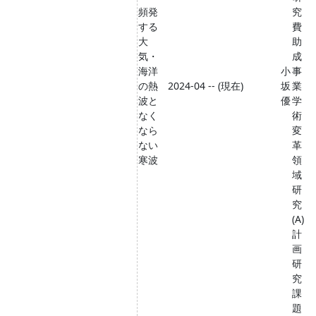
頻発
究
する
費
大
助
気・
成
海洋
小
事
の熱
2024-04 -- (現在)
坂
業
波と
優
学
なく
術
なら
変
ない
革
寒波
領
域
研
究
(A)
計
画
研
究
課
題