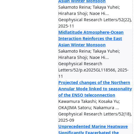
Asian Winter Monsoon
Sakamoto Reina; Takaya Yuhei;
Hirahara Shoji; Naoe Hi...
Geophysical Research Letters/52(22),
2025-11
Midlatitude Atmosphere-Ocean
Interaction Reinforces the East
Asian Winter Monsoon
Sakamoto Reina; Takaya Yuhei;
Hirahara Shoji; Naoe Hi...
Geophysical Research
Letters/52/p.e2025GL118566, 2025-
11
Projected changes of the Northern
Annular Mode linked to seasonality
of the ENSO teleconnection
Kawamura Takashi; Kosaka Yu;
OKAJIMA Satoru; Nakamura ...
Geophysical Research Letters/52(18),
2025-09
Unprecedented Marine Heatwave
Significantly Exacerbated the