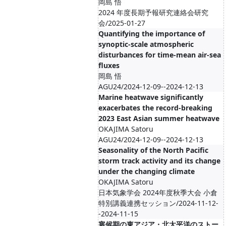
岡島 悟
2024 年度長期予報研究連絡会研究
会/2025-01-27
Quantifying the importance of
synoptic-scale atmospheric
disturbances for time-mean air-sea
fluxes
岡島 悟
AGU24/2024-12-09--2024-12-13
Marine heatwave significantly
exacerbates the record-breaking
2023 East Asian summer heatwave
OKAJIMA Satoru
AGU24/2024-12-09--2024-12-13
Seasonality of the North Pacific
storm track activity and its change
under the changing climate
OKAJIMA Satoru
日本気象学会 2024年度秋季大会 小倉
特別講義連携セッション/2024-11-12-
-2024-11-15
寒候期の東アジア・北太平洋のストー