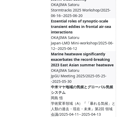
OKAJIMA Satoru
Stormtracks 2025 Workshop/2025-
06-16--2025-06-20
Essential roles of synoptic-scale
transient eddies in frontal air-sea
interactions
OKAJIMA Satoru
Japan-LMD Mini-workshop/2025-06-
12--2025-06-12
Marine heatwave significantly
exacerbates the record-breaking
2023 East Asian summer heatwave
OKAJIMA Satoru
JpGU Meeting 2025/2025-05-25-
-2025-05-30
中米マヤ地域の気候とグローバル気候
システム
岡島 悟
学術変革領域（A）『「暴れる気候」と
人類の過去・現在・未来』第2回 領域
会議/2025-04-11--2025-04-13