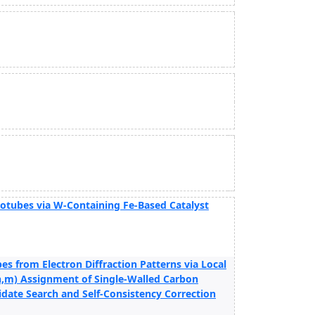
otubes via W-Containing Fe-Based Catalyst
s from Electron Diffraction Patterns via Local
n,m) Assignment of Single-Walled Carbon
idate Search and Self-Consistency Correction