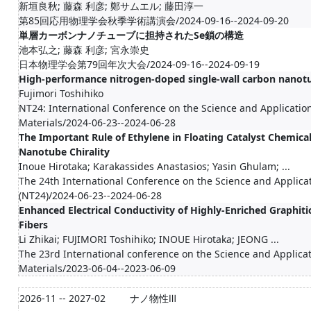
新垣良秋; 藤森 利彦; 鄭サムエル; 藤田淳一
第85回応用物理学会秋季学術講演会/2024-09-16--2024-09-20
単層カーボンナノチューブに担持されたSe鎖の構造
池本弘之; 藤森 利彦; 宮永崇史
日本物理学会第79回年次大会/2024-09-16--2024-09-19
High-performance nitrogen-doped single-wall carbon nanotub
Fujimori Toshihiko
NT24: International Conference on the Science and Applicati
Materials/2024-06-23--2024-06-28
The Important Rule of Ethylene in Floating Catalyst Chemica
Nanotube Chirality
Inoue Hirotaka; Karakassides Anastasios; Yasin Ghulam; ...
The 24th International Conference on the Science and Applic
(NT24)/2024-06-23--2024-06-28
Enhanced Electrical Conductivity of Highly-Enriched Graphi
Fibers
Li Zhikai; FUJIMORI Toshihiko; INOUE Hirotaka; JEONG ...
The 23rd International conference on the Science and Applic
Materials/2023-06-04--2023-06-09
2026-11 -- 2027-02
ナノ物性Ⅲ