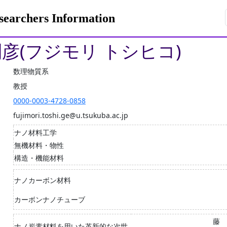
rchers Information
利彦(フジモリ トシヒコ)
数理物質系
教授
0000-0003-4728-0858
fujimori.toshi.ge@u.tsukuba.ac.jp
ナノ材料工学
無機材料・物性
構造・機能材料
ナノカーボン材料
カーボンナノチューブ
藤
ナノ炭素材料を用いた革新的な次世