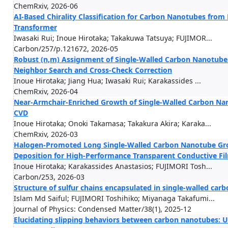
ChemRxiv, 2026-06
AI-Based Chirality Classification for Carbon Nanotubes from 
Transformer
Iwasaki Rui; Inoue Hirotaka; Takakuwa Tatsuya; FUJIMOR...
Carbon/257/p.121672, 2026-05
Robust (n,m) Assignment of Single-Walled Carbon Nanotubes 
Neighbor Search and Cross-Check Correction
Inoue Hirotaka; Jiang Hua; Iwasaki Rui; Karakassides ...
ChemRxiv, 2026-04
Near-Armchair-Enriched Growth of Single-Walled Carbon Nano
CVD
Inoue Hirotaka; Onoki Takamasa; Takakura Akira; Karaka...
ChemRxiv, 2026-03
Halogen-Promoted Long Single-Walled Carbon Nanotube Gro
Deposition for High-Performance Transparent Conductive Fi
Inoue Hirotaka; Karakassides Anastasios; FUJIMORI Tosh...
Carbon/253, 2026-03
Structure of sulfur chains encapsulated in single-walled ca
Islam Md Saiful; FUJIMORI Toshihiko; Miyanaga Takafumi...
Journal of Physics: Condensed Matter/38(1), 2025-12
Elucidating slipping behaviors between carbon nanotubes: Us