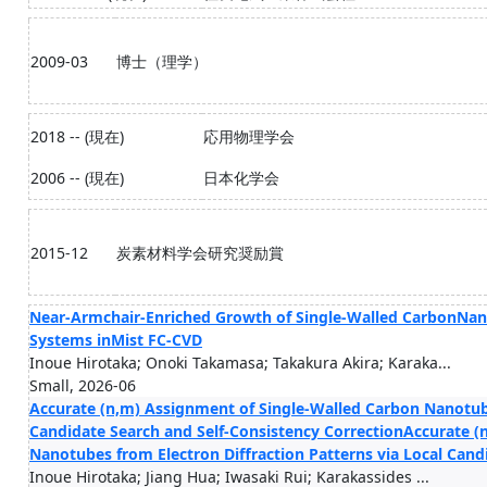
2009-03
博士（理学）
2018 -- (現在)
応用物理学会
2006 -- (現在)
日本化学会
2015-12
炭素材料学会研究奨励賞
Near-Armchair-Enriched Growth of Single-Walled CarbonNan
Systems inMist FC-CVD
Inoue Hirotaka; Onoki Takamasa; Takakura Akira; Karaka...
Small, 2026-06
Accurate (n,m) Assignment of Single-Walled Carbon Nanotube
Candidate Search and Self-Consistency CorrectionAccurate (
Nanotubes from Electron Diffraction Patterns via Local Cand
Inoue Hirotaka; Jiang Hua; Iwasaki Rui; Karakassides ...