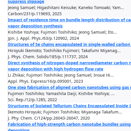
suppress slippage
Jeong Samuel; Higashitani Keisuke; Kaneko Tomoaki; Yam...
Carbon/231/p.119693, 2025
Impact of residence time on bundle length distribution of c
vapor deposition synthesis
Kishibe Yoshiya; Fujimori Toshihiko; Jeong Samuel; Ito...
Jpn. J. Appl. Phys./63/p.120902, 2024
Structures of Se chains encapsulated in single-walled carbo
Hiroyuki Ikemoto; Toshihiko Fujimori; Takafumi Miyanag...
J. Phys. Chem. Solids/185/p.111737, 2024
Direct synthesis of nitrogen-doped narrowdiameter carbon 
vapor deposition with high hydrogen flow rate
Li Zhikai; Fujimori Toshihiko; Jeong Samuel; Inoue Hi...
Appl. Phys. Express/16/p.095001, 2023
One step fabrication of aligned carbon nanotubes using gas r
Fujimori Toshihiko; Yamashita Daiji; Kishibe Yoshiya; ...
Sci. Rep./12/p.1285, 2022
Structures of Isolated Tellurium Chains Encapsulated Insid
Ikemoto Hiroyuki; Fujimori Toshihiko; Miyanaga Takafum...
J. Phy. Chem. C/124/pp.26043-26047, 2020
Fabrication of high-strength carbon nanotube bundles using 
deposition