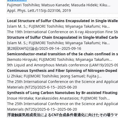
Fujimori Toshihiko; Matsuo Kanade; Masuda Hideki; Kiku...
Appl. Phys. Lett./115/p.023106, 2019
Local Structure of Sulfur Chains Encapsulated in Single-Wal
Islam M. S.; FUJIMORI Toshihiko; Miyanaga Takafumi; Ha...
The 19th International Conference on X-ray Absorption Fine S
Structure of Sulfur Chain Encapsulated in Single-Walled Ca
Islam M. S.; FUJIMORI Toshihiko; Miyanaga Takafumi; Ha...
第28回XAFS討論会/2025-09-14--2025-09-16
Semiconductor-metal transition of the Se chain confined in 
Ikemoto Hiroyuki; FUJIMORI Toshihiko; Miyanaga Takafum...
9th Liquid and Amorphous Metals conference (LAM19)/2025-09
Continuous Synthesis and Fiber Spinning of Nitrogen-Dope
Li Zhikai; FUJIMORI Toshihiko; Jeong Samuel; Fujita J...
The 25th International Conference on the Science and Applic
Materials (NT25)/2025-6-15--2025-06-20
Synthesis of Long Carbon Nanotubes by Br-assisted Floating
Inoue Hirotaka; Karakassides Anastasios; FUJIMORI Tosh...
The 25th International Conference on the Science and Applic
Materials (NT25)/2025-6-15--2025-06-20
浮遊触媒気相成長法によるCNT合成条件最適化に向けたその場ラ