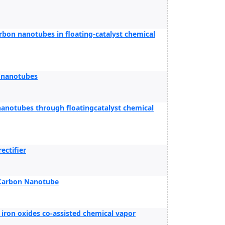
arbon nanotubes in floating-catalyst chemical
n nanotubes
nanotubes through floatingcatalyst chemical
ectifier
e Carbon Nanotube
iron oxides co-assisted chemical vapor