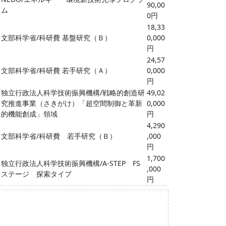
90,00
ム
0円
18,33
文部科学省/科研費 基盤研究（Ｂ）
0,000
円
24,57
文部科学省/科研費 若手研究（Ａ）
0,000
円
独立行政法人科学技術振興機構/戦略的創造研
49,02
究推進事業（さきがけ）「超空間制御と革新
0,000
的機能創成」領域
円
4,290
文部科学省/科研費 若手研究（Ｂ）
,000
円
1,700
独立行政法人科学技術振興機構/A-STEP FS
,000
ステージ 探索タイプ
円