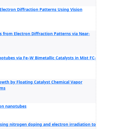
Electron Diffraction Patterns Using Vision
from Electron Diffraction Patterns via Near-
tubes via Fe–W Bimetallic Catalysts in Mist FC-
wth by Floating Catalyst Chemical Vapor
lms
rbon nanotubes
ing nitrogen doping and electron irradiation to