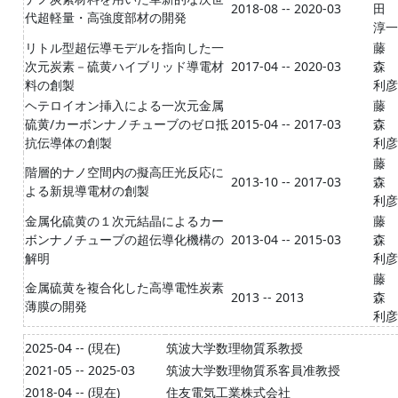
2018-08 -- 2020-03
田
代超軽量・高強度部材の開発
淳一
リトル型超伝導モデルを指向した一
藤
次元炭素－硫黄ハイブリッド導電材
2017-04 -- 2020-03
森
料の創製
利彦
ヘテロイオン挿入による一次元金属
藤
硫黄/カーボンナノチューブのゼロ抵
2015-04 -- 2017-03
森
抗伝導体の創製
利彦
藤
階層的ナノ空間内の擬高圧光反応に
2013-10 -- 2017-03
森
よる新規導電材の創製
利彦
金属化硫黄の１次元結晶によるカー
藤
ボンナノチューブの超伝導化機構の
2013-04 -- 2015-03
森
解明
利彦
藤
金属硫黄を複合化した高導電性炭素
2013 -- 2013
森
薄膜の開発
利彦
2025-04 -- (現在)
筑波大学数理物質系教授
2021-05 -- 2025-03
筑波大学数理物質系客員准教授
2018-04 -- (現在)
住友電気工業株式会社