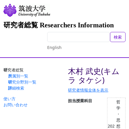
研究者総覧 Researchers Information
検索
English
木村 武史(キム
研究者総覧
所属別一覧
ラ タケシ)
研究分野別一覧
詳細検索
研究者情報全体を表示
使い方
担当授業科目
哲
お問い合わせ
学
・
思
202
想