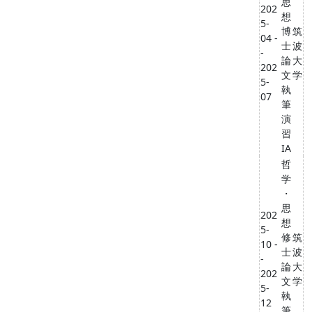
思
202
想
5-
博
筑
04 -
士
波
-
論
大
202
文
学
5-
執
07
筆
演
習
IA
哲
学
・
思
202
想
5-
修
筑
10 -
士
波
-
論
大
202
文
学
5-
執
12
筆