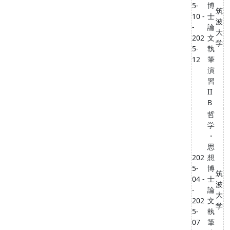
5-
博
筑
10 -
士
波
-
論
大
202
文
学
5-
執
12
筆
演
習
II
B
哲
学
・
思
202
想
5-
博
筑
04 -
士
波
-
論
大
202
文
学
5-
執
07
筆