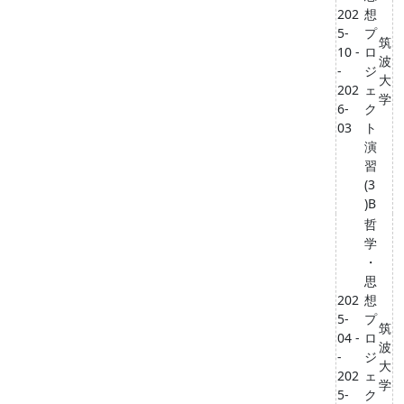
202
想
5-
プ
筑
10 -
ロ
波
-
ジ
大
202
ェ
学
6-
ク
03
ト
演
習
(3
)B
哲
学
・
思
202
想
5-
プ
筑
04 -
ロ
波
-
ジ
大
202
ェ
学
5-
ク