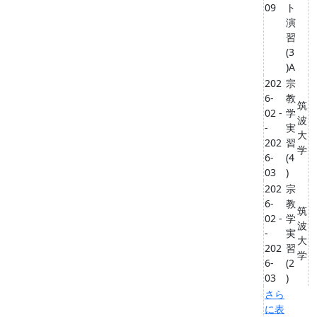
09
ト
演
習
(3
)A
202
宗
6-
教
筑
02 -
学
波
-
実
大
202
習
学
6-
(4
03
)
202
宗
6-
教
筑
02 -
学
波
-
実
大
202
習
学
6-
(2
03
)
さら
に表