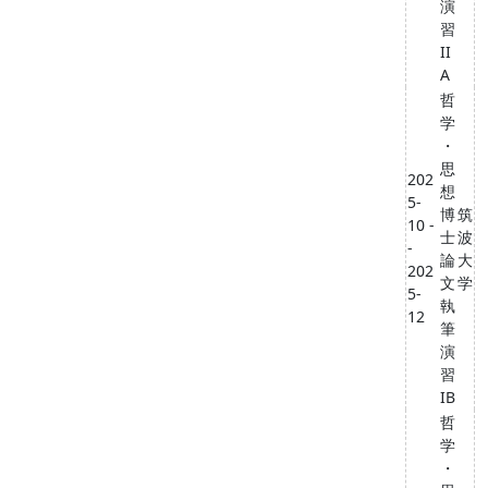
演
習
II
A
哲
学
・
思
202
想
5-
博
筑
10 -
士
波
-
論
大
202
文
学
5-
執
12
筆
演
習
IB
哲
学
・