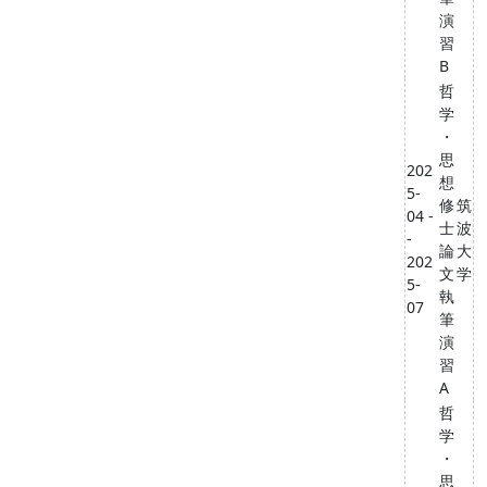
演
習
B
哲
学
・
思
202
想
5-
修
筑
04 -
士
波
-
論
大
202
文
学
5-
執
07
筆
演
習
A
哲
学
・
思