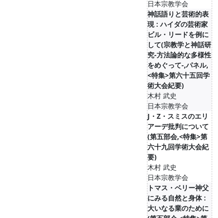
日本宗教学会
神話語りと芸術的表
現 : ハイダの芸術家
ビル・リードを例に
して(宗教学と神話研
究-方法論的な多様性
をめぐって-,パネル,
<特集>第六十五回学
術大会紀要)
木村 武史
日本宗教学会
J・Z・スミスのエリ
アーデ批判について
(第五部会,<特集>第
六十九回学術大会紀
要)
木村 武史
日本宗教学会
トマス・ベリー神父
にみる自然と身体 :
大いなる業のために