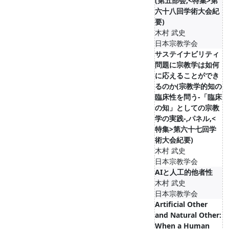
(第五部会,<特集>第
六十八回学術大会紀
要)
木村 武史
日本宗教学会
サステイナビリティ
問題に宗教学は如何
に応えることができ
るのか(宗教学的知の
臨床性を問う-「臨床
の知」としての宗教
学の実践-,パネル,<
特集>第六十七回学
術大会紀要)
木村 武史
日本宗教学会
AIと人工的他者性
木村 武史
日本宗教学会
Artificial Other
and Natural Other:
When a Human