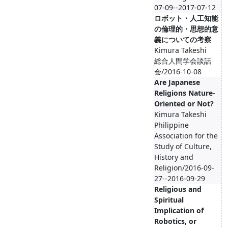
07-09--2017-07-12
ロボット・人工知能
の倫理的・思想的意
義についての考察
Kimura Takeshi
総合人間学会談話
会/2016-10-08
Are Japanese
Religions Nature-
Oriented or Not?
Kimura Takeshi
Philippine
Association for the
Study of Culture,
History and
Religion/2016-09-
27--2016-09-29
Religious and
Spiritual
Implication of
Robotics, or