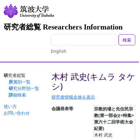
研究者総覧 Researchers Information
検索
English
木村 武史(キムラ タケ
研究者総覧
所属別一覧
シ)
研究分野別一覧
詳細検索
研究者情報全体を表示
使い方
会議発表等
宗教的場と先住民宗
お問い合わせ
教(第一部会)(<特集>
第六十二回学術大会
紀要)
木村 武史