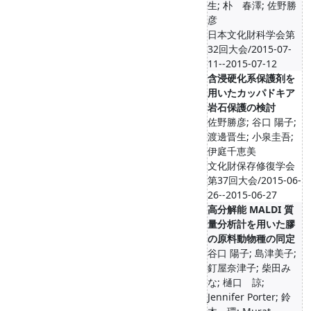
生; 朴 春澤; 佐野勝
彦
日本文化財科学会第
32回大会/2015-07-
11--2015-07-12
含浸硬化系保護剤を
用いたカッパドキア
岩石保護の検討
佐野勝彦; 谷口 陽子;
渡邊晋生; 小泉圭吾;
伊庭千恵美
文化財保存修復学会
第37回大会/2015-06-
26--2015-06-27
高分解能 MALDI 質
量分析計を用いた膠
の原料動物種の同定
谷口 陽子; 島津美子;
釘屋奈津子; 柴田み
な; 樋口 諒;
Jennifer Porter; 鈴