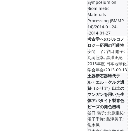
Symposium on
Biomimetic
Materials
Processing (BMMP-
14)/2014-01-24-
-2014-01-27
考古学へのジルコノ
ロジー応用の可能性
安間 了; 谷口 陽子;
丸岡照幸; 黒澤正紀
2013年度 日本地球化
学会年会/2013-09-13
土器新石器時代テ
ル・エル・ケルク遺
跡（シリア）出土の
マンガンを用いた生
体アパタイト製青色
ビーズの発色機構
谷口 陽子; 北原圭祐;
沼子千弥; 島津美子;
常木晃