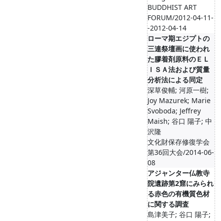
BUDDHIST ART
FORUM/2012-04-11-
-2012-04-14
ローマ期エジプトの
三連祭壇画に使われ
た膠着剤原料のＥＬ
ＩＳＡ法および質量
分析法による同定
深草俊輔; 河原一樹;
Joy Mazurek; Marie
Svoboda; Jeffrey
Maish; 谷口 陽子; 中
沢隆
文化財保存修復学会
第36回大会/2014-06-
08
アジャンター仏教寺
院遺跡第2窟にみられ
る赤色の有機質色材
に関する調査
島津美子; 谷口 陽子;