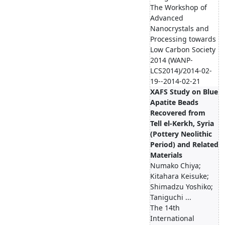
The Workshop of
Advanced
Nanocrystals and
Processing towards
Low Carbon Society
2014 (WANP-
LCS2014)/2014-02-
19--2014-02-21
XAFS Study on Blue
Apatite Beads
Recovered from
Tell el-Kerkh, Syria
(Pottery Neolithic
Period) and Related
Materials
Numako Chiya;
Kitahara Keisuke;
Shimadzu Yoshiko;
Taniguchi ...
The 14th
International