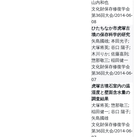
山内和也
文化財保存修復学会
第36回大会/2014-06-
08
ひたちなか市虎塚古
墳の保存科学的研究
矢島國雄; 本田光子;
犬塚将英; 谷口 陽子;
木川りか; 佐藤嘉則;
惣那敬三; 稲田健一
文化財保存修復学会
第36回大会/2014-06-
07
虎塚古墳石室内の温
湿度と壁面含水量の
調査結果
犬塚将英; 惣那敬三;
稲田健一; 谷口 陽子;
矢島國雄
文化財保存修復学会
第36回大会/2014-06-