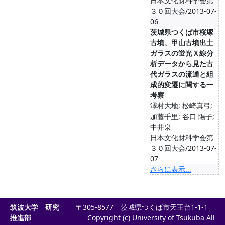
日本文化財科学会第
３０回大会/2013-07-
06
茨城県つくば市桜塚
古墳、甲山古墳出土
ガラスの蛍光Ｘ線分
析データから見た古
代ガラスの流通と組
成的変遷に関する一
考察
澤村大地; 松崎真弓;
加藤千里; 谷口 陽子;
中井泉
日本文化財科学会第
３０回大会/2013-07-
07
さらに表示...
筑波大学 研究
〒305-8577 茨城県つくば市天王台1-1-1
推進部
Copyright (c) University of Tsukuba All