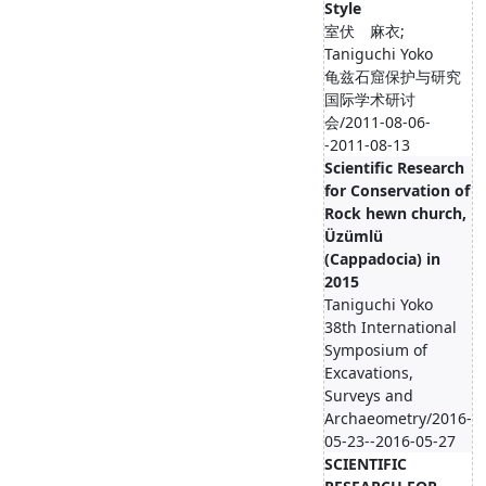
Style
室伏 麻衣;
Taniguchi Yoko
龟兹石窟保护与研究
国际学术研讨
会/2011-08-06-
-2011-08-13
Scientific Research
for Conservation of
Rock hewn church,
Üzümlü
(Cappadocia) in
2015
Taniguchi Yoko
38th International
Symposium of
Excavations,
Surveys and
Archaeometry/2016-
05-23--2016-05-27
SCIENTIFIC