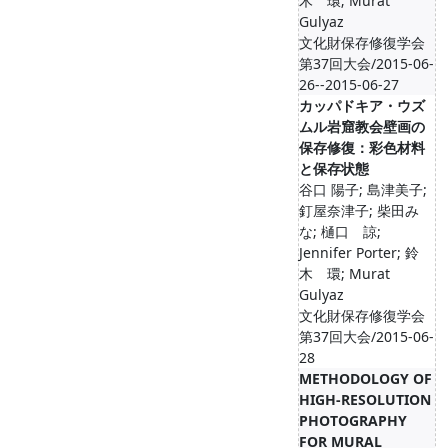
木 環; Murat
Gulyaz
文化財保存修復学会
第37回大会/2015-06-
26--2015-06-27
カッパドキア・ウズ
ムル岩窟教会壁画の
保存修復：彩色材料
と保存状態
谷口 陽子; 島津美子;
釘屋奈津子; 柴田み
な; 樋口 諒;
Jennifer Porter; 鈴
木 環; Murat
Gulyaz
文化財保存修復学会
第37回大会/2015-06-
28
METHODOLOGY OF
HIGH-RESOLUTION
PHOTOGRAPHY
FOR MURAL