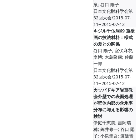
泉; 谷口 陽子
日本文化財科学会第
32回大会/2015-07-
11--2015-07-12
キジル千仏洞69 窟壁
画の技法材料：様式
の差との関係
谷口 陽子; 室伏麻衣;
李博; 木島隆康; 佐藤
一郎
日本文化財科学会第
32回大会/2015-07-
11--2015-07-12
カッパドキア岩窟教
会外壁での表面処理
が壁体内部の含氷率
分布に与える影響の
検討
伊庭千恵美; 吉岡瑞
穂; 鉾井修一; 谷口 陽
子; 小泉圭吾; 渡邊晋