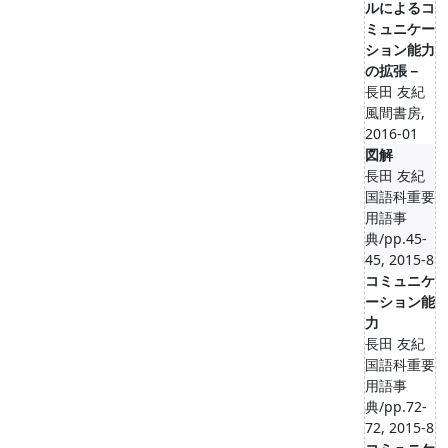
ルによるコ
ミュニケー
ション能力
の拡張－
長田 友紀
風間書房,
2016-01
図解
長田 友紀
国語科重要
用語事
典/pp.45-
45, 2015-8
コミュニケ
ーション能
力
長田 友紀
国語科重要
用語事
典/pp.72-
72, 2015-8