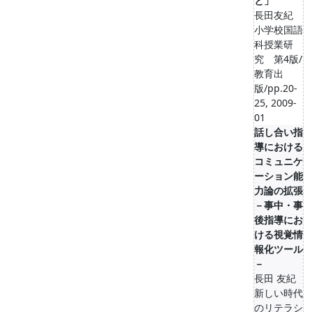
と」
長田友紀
小学校国語
科授業研
究 第4版/
教育出
版/pp.20-
25, 2009-
01
話し合い指
導における
コミュニケ
ーション能
力論の拡張
－事中・事
後指導にお
ける視覚情
報化ツール
－
長田 友紀
新しい時代
のリテラシ