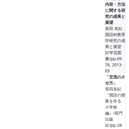
内容・方法
に関する研
究の成果と
展望
長田 友紀
国語科教育
学研究の成
果と展望
II/学芸図
書/pp.69-
76, 2013-
03
「交流のさ
せ方」
長田友紀
『国語の授
業を作る
小学校
編』/長門
出版
社/pp.28-