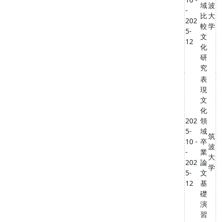
域
波
-
比
大
202
較
学
5-
文
12
化
研
究
表
現
文
化
202
領
5-
域
筑
10 -
卒
波
-
業
大
202
論
学
5-
文
12
基
礎
演
習