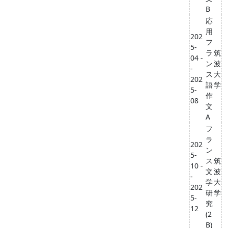
B
応
用
202
フ
5-
ラ
筑
04 -
ン
波
-
ス
大
202
語
学
5-
作
08
文
A
フ
ラ
202
ン
5-
ス
筑
10 -
文
波
-
学
大
202
研
学
5-
究
12
(2
B)