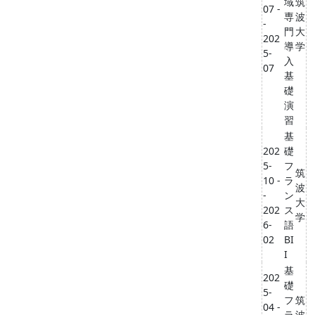
域
筑
07 -
専
波
-
門
大
202
導
学
5-
入
07
基
礎
演
習
基
202
礎
5-
フ
筑
10 -
ラ
波
-
ン
大
202
ス
学
6-
語
02
BI
I
基
202
礎
5-
フ
筑
04 -
ラ
波