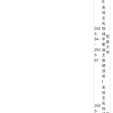
II
表
現
文
化
202
領
5-
域
筑
04 -
卒
波
-
業
大
202
論
学
5-
文
07
基
礎
演
習
I
表
現
文
化
202
領
5-