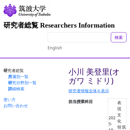
研究者総覧 Researchers Information
検索
English
小川 美登里(オ
研究者総覧
所属別一覧
ガワ ミドリ)
研究分野別一覧
詳細検索
研究者情報全体を表示
使い方
担当授業科目
表
お問い合わせ
現
文
202
化
5-
領
筑
10 -