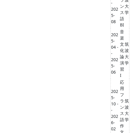
-
ン
大
202
ス
学
5-
語
08
BI
音
202
楽
5-
文
筑
04 -
化
波
-
論
大
202
演
学
5-
習
06
I
応
用
202
フ
5-
ラ
筑
10 -
ン
波
-
ス
大
202
語
学
6-
作
02
文