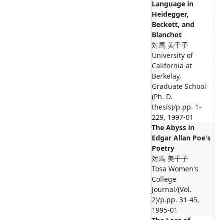
Language in
Heidegger,
Beckett, and
Blanchot
対馬 美千子
University of
California at
Berkelay,
Graduate School
(Ph. D.
thesis)/p.pp. 1-
229, 1997-01
The Abyss in
Edgar Allan Poe's
Poetry
対馬 美千子
Tosa Women's
College
Journal/(Vol.
2)/p.pp. 31-45,
1995-01