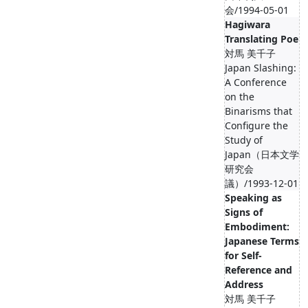
会/1994-05-01
Hagiwara
Translating Poe
対馬 美千子
Japan Slashing:
A Conference
on the
Binarisms that
Configure the
Study of
Japan（日本文学
研究会
議）/1993-12-01
Speaking as
Signs of
Embodiment:
Japanese Terms
for Self-
Reference and
Address
対馬 美千子