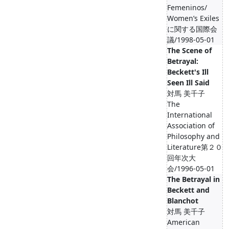
Femeninos/
Women’s Exiles
に関する国際会
議/1998-05-01
The Scene of
Betrayal:
Beckett's Ill
Seen Ill Said
対馬 美千子
The
International
Association of
Philosophy and
Literature第２０
回年次大
会/1996-05-01
The Betrayal in
Beckett and
Blanchot
対馬 美千子
American