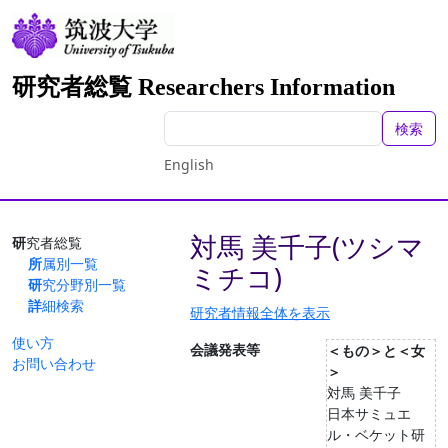
研究者総覧 Researchers Information
検索
English
対馬 美千子(ツシマ
研究者総覧
所属別一覧
ミチコ)
研究分野別一覧
詳細検索
研究者情報全体を表示
使い方
会議発表等
＜もの＞と＜女
お問い合わせ
＞
対馬 美千子
日本サミュエ
ル・ベケット研