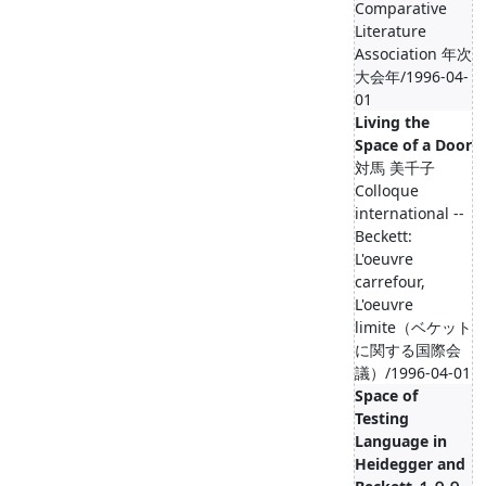
Comparative
Literature
Association 年次
大会年/1996-04-
01
Living the
Space of a Door
対馬 美千子
Colloque
international --
Beckett:
L'oeuvre
carrefour,
L'oeuvre
limite（ベケット
に関する国際会
議）/1996-04-01
Space of
Testing
Language in
Heidegger and