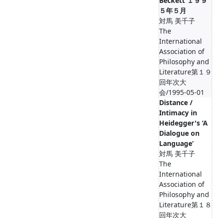
Beckett １９９
５年５月
対馬 美千子
The
International
Association of
Philosophy and
Literature第１９
回年次大
会/1995-05-01
Distance /
Intimacy in
Heidegger's ‘A
Dialogue on
Language’
対馬 美千子
The
International
Association of
Philosophy and
Literature第１８
回年次大