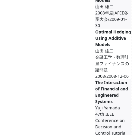
Models
山田 雄二
2008年度JAFEE冬
季大会/2009-01-
30
Optimal Hedging
Using Additive
Models
山田 雄二
金融工学・数理計
量ファイナンスの
諸問題
2008/2008-12-06
The Interaction
of Financial and
Engineered
Systems
Yuji Yamada
47th IEEE
Conference on
Decision and
Control Tutorial