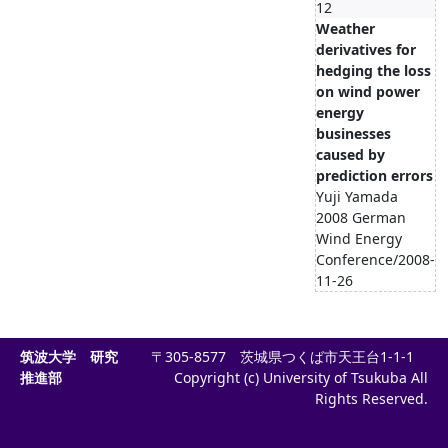
12
Weather
derivatives for
hedging the loss
on wind power
energy
businesses
caused by
prediction errors
Yuji Yamada
2008 German
Wind Energy
Conference/2008-
11-26
筑波大学 研究
〒305-8577 茨城県つくば市天王台1-1-1
推進部
Copyright (c) University of Tsukuba All
Rights Reserved.