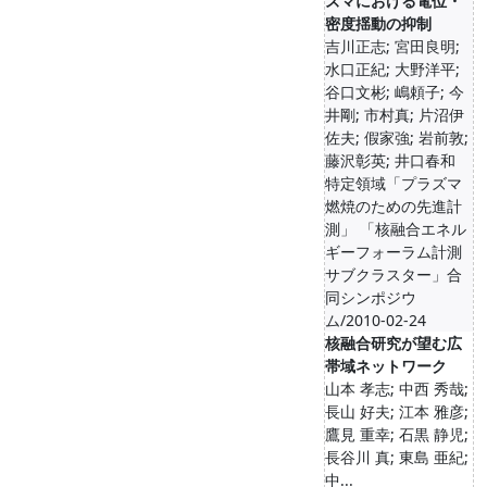
ズマにおける電位・
密度揺動の抑制
吉川正志; 宮田良明;
水口正紀; 大野洋平;
谷口文彬; 嶋頼子; 今
井剛; 市村真; 片沼伊
佐夫; 假家強; 岩前敦;
藤沢彰英; 井口春和
特定領域「プラズマ
燃焼のための先進計
測」 「核融合エネル
ギーフォーラム計測
サブクラスター」合
同シンポジウ
ム/2010-02-24
核融合研究が望む広
帯域ネットワーク
山本 孝志; 中西 秀哉;
長山 好夫; 江本 雅彦;
鷹見 重幸; 石黒 静児;
長谷川 真; 東島 亜紀;
中...