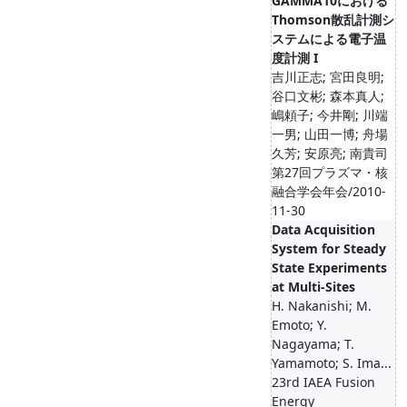
GAMMA10における
Thomson散乱計測シ
ステムによる電子温
度計測 I
吉川正志; 宮田良明;
谷口文彬; 森本真人;
嶋頼子; 今井剛; 川端
一男; 山田一博; 舟場
久芳; 安原亮; 南貴司
第27回プラズマ・核
融合学会年会/2010-
11-30
Data Acquisition
System for Steady
State Experiments
at Multi-Sites
H. Nakanishi; M.
Emoto; Y.
Nagayama; T.
Yamamoto; S. Ima...
23rd IAEA Fusion
Energy