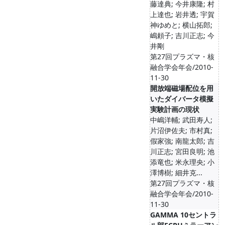
藤達典; 今井康隆; 村
上達也; 岩井透; 宇賀
神ゆめと; 横山拓郎;
嶋頼子; 吉川正志; 今
井剛
第27回プラズマ・核
融合学会年会/2010-
11-30
開放端磁場配位を用
いたダイバータ模擬
実験計画の現状
中嶋洋輔; 武田寿人;
片沼伊佐夫; 市村真;
假家強; 南龍太郎; 吉
川正志; 宮田良明; 池
添竜也; 米永理央; 小
澤博樹; 細井克...
第27回プラズマ・核
融合学会年会/2010-
11-30
GAMMA 10セントラ