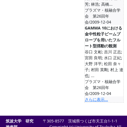
芳; 林浩; 高橋...
プラズマ・核融合学
会 第26回年
会/2009-12-04
GAMMA 10における
金中性粒子ビームプ
ローブを用いたフル
ート型揺動の観測
谷口 文彬; 吉川 正志;
宮田 良明; 水口 正紀;
大野 洋平; 松田 奈々
子; 村田 英剛; 村上 達
也; ...
プラズマ・核融合学
会 第26回年
会/2009-12-04
さらに表示...
筑波大学 研究
〒305-8577 茨城県つくば市天王台1-1-1
推進部
Copyright (c) University of Tsukuba All