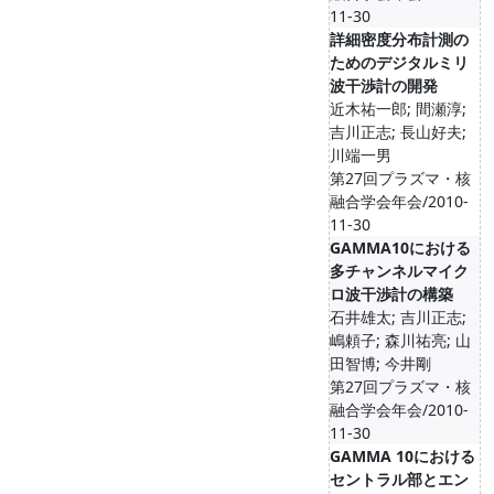
11-30
詳細密度分布計測の
ためのデジタルミリ
波干渉計の開発
近木祐一郎; 間瀬淳;
吉川正志; 長山好夫;
川端一男
第27回プラズマ・核
融合学会年会/2010-
11-30
GAMMA10における
多チャンネルマイク
ロ波干渉計の構築
石井雄太; 吉川正志;
嶋頼子; 森川祐亮; 山
田智博; 今井剛
第27回プラズマ・核
融合学会年会/2010-
11-30
GAMMA 10における
セントラル部とエン