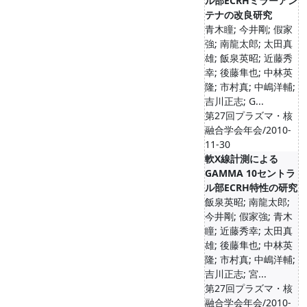
ル部ECRHミラーアン
テナの改良研究
青木瞳; 今井剛; 假家
強; 南龍太郎; 太田真
雄; 飯泉英昭; 近藤秀
幸; 後藤隼也; 中林英
隆; 市村真; 中嶋洋輔;
吉川正志; G...
第27回プラズマ・核
融合学会年会/2010-
11-30
軟X線計測による
GAMMA 10セントラ
ル部ECRH特性の研究
飯泉英昭; 南龍太郎;
今井剛; 假家強; 青木
瞳; 近藤秀幸; 太田真
雄; 後藤隼也; 中林英
隆; 市村真; 中嶋洋輔;
吉川正志; 宮...
第27回プラズマ・核
融合学会年会/2010-