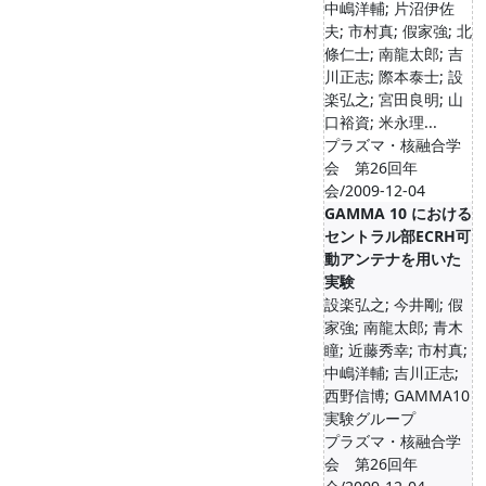
中嶋洋輔; 片沼伊佐
夫; 市村真; 假家強; 北
條仁士; 南龍太郎; 吉
川正志; 際本泰士; 設
楽弘之; 宮田良明; 山
口裕資; 米永理...
プラズマ・核融合学
会 第26回年
会/2009-12-04
GAMMA 10 における
セントラル部ECRH可
動アンテナを用いた
実験
設楽弘之; 今井剛; 假
家強; 南龍太郎; 青木
瞳; 近藤秀幸; 市村真;
中嶋洋輔; 吉川正志;
西野信博; GAMMA10
実験グループ
プラズマ・核融合学
会 第26回年