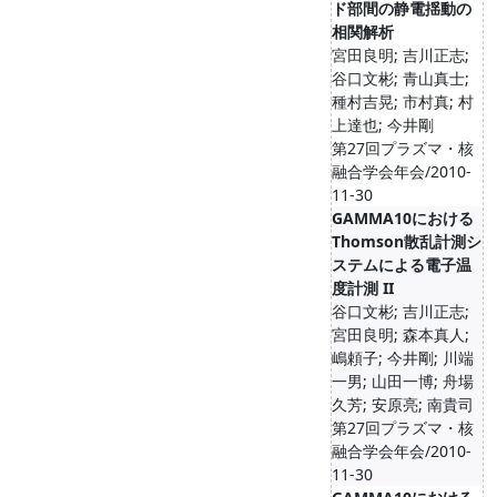
ド部間の静電揺動の
相関解析
宮田良明; 吉川正志;
谷口文彬; 青山真士;
種村吉晃; 市村真; 村
上達也; 今井剛
第27回プラズマ・核
融合学会年会/2010-
11-30
GAMMA10における
Thomson散乱計測シ
ステムによる電子温
度計測 II
谷口文彬; 吉川正志;
宮田良明; 森本真人;
嶋頼子; 今井剛; 川端
一男; 山田一博; 舟場
久芳; 安原亮; 南貴司
第27回プラズマ・核
融合学会年会/2010-
11-30