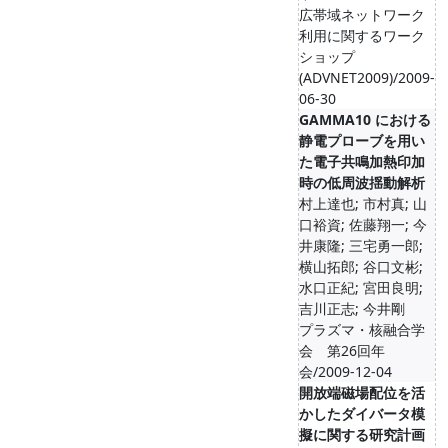
広帯域ネットワーク
利用に関するワーク
ショップ
(ADVNET2009)/2009-
06-30
GAMMA10 における
静電プローブを用い
た電子共鳴加熱印加
時の低周波揺動解析
村上達也; 市村真; 山
口裕資; 佐藤翔一; 今
井康隆; 三宅勇一郎;
横山拓郎; 谷口文彬;
水口正紀; 宮田良明;
吉川正志; 今井剛
プラズマ・核融合学
会 第26回年
会/2009-12-04
開放端磁場配位を活
かしたダイバータ模
擬に関する研究計画