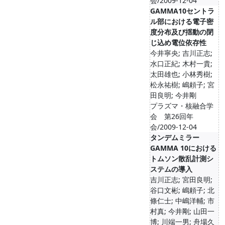
会/2009-12-04
GAMMA10セントラ
ル部における電子密
度分布及び揺動の閉
じ込め電位依存性
今井寧央; 吉川正志;
水口正紀; 木村一貴;
太田雄也; 小林秀樹;
松永祐樹; 嶋頼子; 宮
田良明; 今井剛
プラズマ・核融合学
会 第26回年
会/2009-12-04
タンデムミラー
GAMMA 10における
トムソン散乱計測シ
ステムの導入
吉川正志; 宮田良明;
谷口文彬; 嶋頼子; 北
條仁士; 中嶋洋輔; 市
村真; 今井剛; 山田一
博; 川端一男; 舟場久