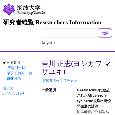
研究者総覧 Researchers Information
検索
English
吉川 正志(ヨシカワ マ
研究者総覧
所属別一覧
サユキ)
研究分野別一覧
詳細検索
研究者情報全体を表示
使い方
一般講演
GAMMA10中に励起
お問い合わせ
されたAlfven-ion-
cyclotron波動の時空
間発展の計測
池添竜也; 市村真; 佐