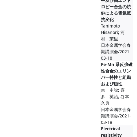
中及び高エント
ロピー合金の焼
鈍による電気抵
抗変化
Tanimoto
Hisanori; 河
村 茉里
日本金属学会春
期講演会/2021-
03-18
Fe-Mn 系反強磁
性合金のエリン
バー特性と組織
および磁性
東 史弥; 喜
多 英治; 谷本
久典
日本金属学会春
期講演会/2021-
03-18
Electrical
resistivity