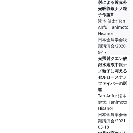
射による近赤外
光吸収銀ナノ粒
子作製II
滝本 健太; Tan
Anfu; Tanimoto
Hisanori
日本金属学会秋
期講演会/2020-
9-17
光照射クエン酸
銀水溶液中銀ナ
ノ粒子に与える
セルロースナノ
ファイバーの影
響
Tan Anfu; 滝本
健太; Tanimoto
Hisanori
日本金属学会春
期講演会/2021-
03-18