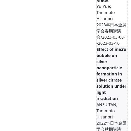
所構造
Yu Yue;
Tanimoto
Hisanori
2023年日本金属
学会春期講演
会/2023-03-08-
-2023-03-10
Effect of micro
bubble on
silver
nanoparticle
formation in
silver citrate
solution under
light
irradiation
ANFU TAN;
Tanimoto
Hisanori
2022年日本金属
学会秋期講演