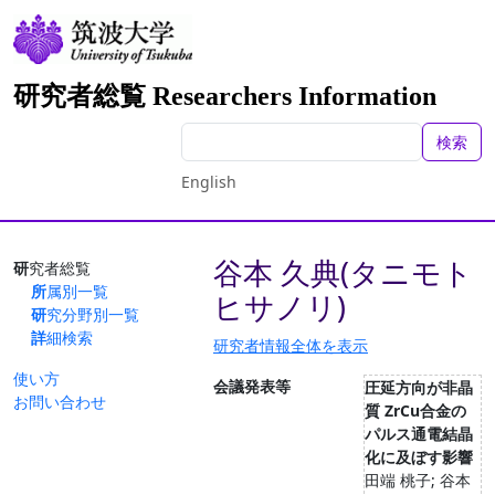
研究者総覧 Researchers Information
検索
English
谷本 久典(タニモト
研究者総覧
所属別一覧
ヒサノリ)
研究分野別一覧
詳細検索
研究者情報全体を表示
使い方
会議発表等
圧延方向が非晶
お問い合わせ
質 ZrCu合金の
パルス通電結晶
化に及ぼす影響
田端 桃子; 谷本