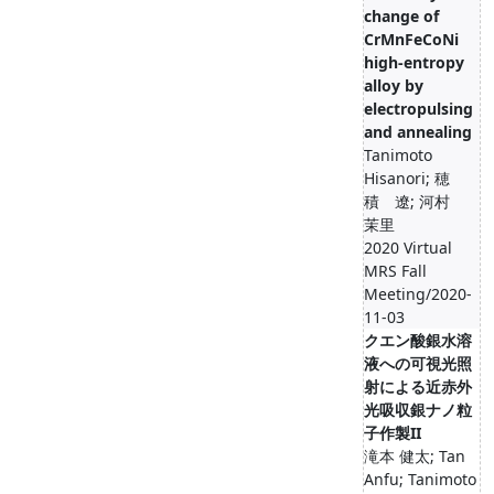
change of
CrMnFeCoNi
high-entropy
alloy by
electropulsing
and annealing
Tanimoto
Hisanori; 穂
積 遼; 河村
茉里
2020 Virtual
MRS Fall
Meeting/2020-
11-03
クエン酸銀水溶
液への可視光照
射による近赤外
光吸収銀ナノ粒
子作製II
滝本 健太; Tan
Anfu; Tanimoto