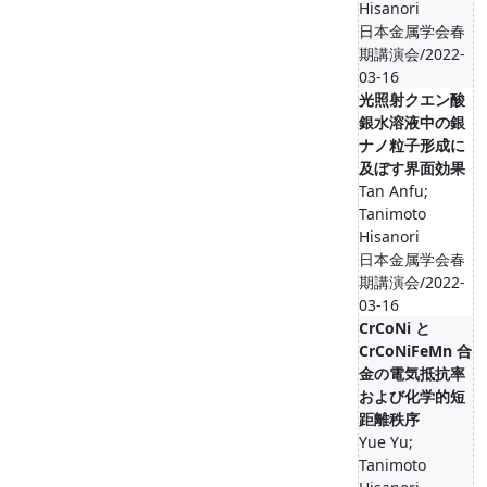
Hisanori
日本金属学会春
期講演会/2022-
03-16
光照射クエン酸
銀水溶液中の銀
ナノ粒子形成に
及ぼす界面効果
Tan Anfu;
Tanimoto
Hisanori
日本金属学会春
期講演会/2022-
03-16
CrCoNi と
CrCoNiFeMn 合
金の電気抵抗率
および化学的短
距離秩序
Yue Yu;
Tanimoto