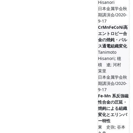
Hisanori
日本金属学会秋
期講演会/2020-
9-17
CrMnFeCoNi高
エントロピー合
金の焼鈍・パル
ス通電組織変化
Tanimoto
Hisanori; 穂
積 遼; 河村
茉里
日本金属学会秋
期講演会/2020-
9-17
Fe-Mn 系反強磁
性合金の圧延・
焼鈍による組織
変化とエリンバ
ー特性
東 史弥; 谷本