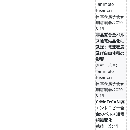
Tanimoto
Hisanori
日本金属学会春
期講演会/2020-
3-19
非晶質合金パル
ス通電結晶化に
及ぼす電流密度
及び自由体積の
影響
河村 茉里;
Tanimoto
Hisanori
日本金属学会春
期講演会/2020-
3-19
CrMnFeCoNi高
エントロピー合
金のパルス通電
組織変化
穂積 遼; 河