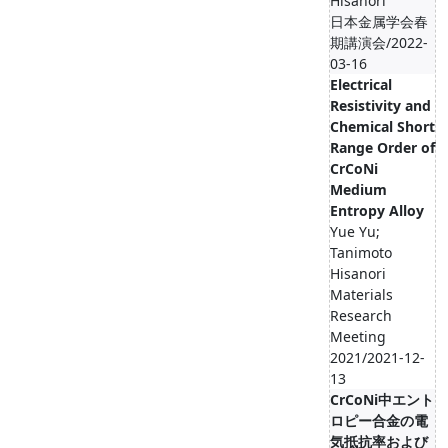
Hisanori
日本金属学会春
期講演会/2022-
03-16
Electrical
Resistivity and
Chemical Short
Range Order of
CrCoNi
Medium
Entropy Alloy
Yue Yu;
Tanimoto
Hisanori
Materials
Research
Meeting
2021/2021-12-
13
CrCoNi中エント
ロピー合金の電
気抵抗率および