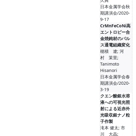
久典
日本金属学会秋
期講演会/2020-
9-17
CrMnFeCoNi高
エントロピー合
金焼鈍材のパル
ス通電組織変化
穂積 遼; 河
村 茉里;
Tanimoto
Hisanori
日本金属学会春
期講演会/2020-
3-19
クエン酸銀水溶
液への可視光照
射による近赤外
光吸収銀ナノ粒
子作製
滝本 健太; 市
川 大晶;