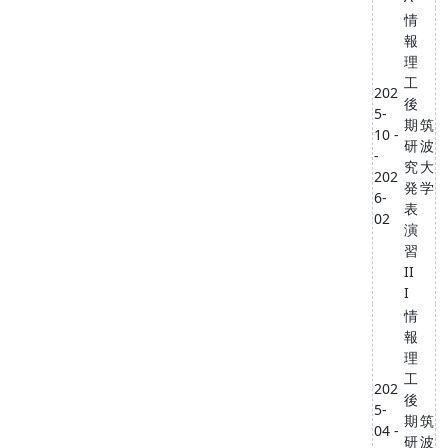
情
報
理
工
202
後
5-
期
筑
10 -
研
波
-
究
大
202
発
学
6-
表
02
演
習
II
I
情
報
理
工
202
後
5-
期
筑
04 -
研
波