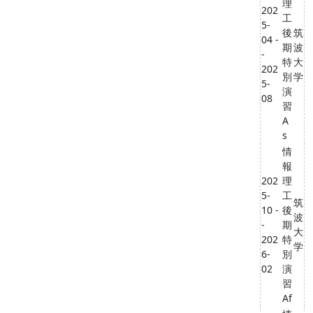
理
202
工
5-
後
筑
04 -
期
波
-
特
大
202
別
学
5-
演
08
習
A
s
情
報
202
理
5-
工
筑
10 -
後
波
-
期
大
202
特
学
6-
別
02
演
習
Af