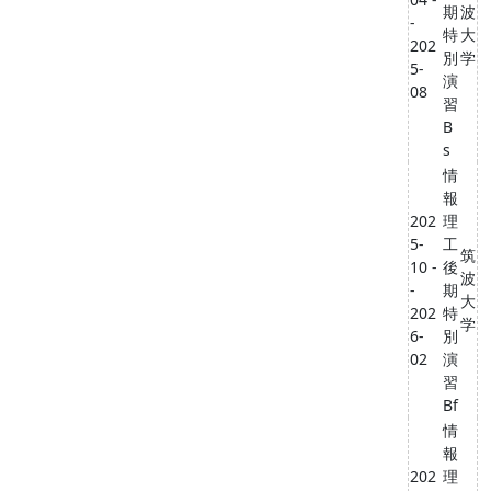
期
波
-
特
大
202
別
学
5-
演
08
習
B
s
情
報
202
理
5-
工
筑
10 -
後
波
-
期
大
202
特
学
6-
別
02
演
習
Bf
情
報
202
理