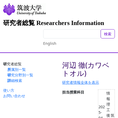
研究者総覧 Researchers Information
検索
English
河辺 徹(カワベ
研究者総覧
所属別一覧
トオル)
研究分野別一覧
詳細検索
研究者情報全体を表示
使い方
担当授業科目
情
お問い合わせ
報
理
202
工
5-
後
筑
04 -