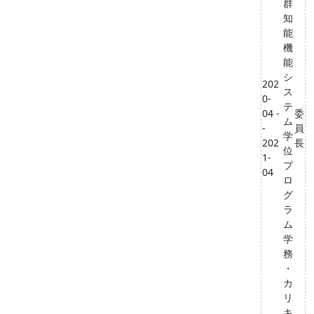
群
知
能
機
能
シ
202
ス
0-
テ
04 -
委
ム
-
員
学
202
長
位
1-
プ
04
ロ
グ
ラ
ム
学
務
・
カ
リ
キ