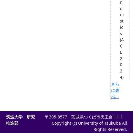
n
g
ui
st
ic
s
(A
C
L
2
0
2
4)
さら
に表
示...
筑波大学 研究
〒305-8577 茨城県つくば市天王台1-1-1
推進部
Copyright (c) University of Tsukuba All
Rights Reserved.