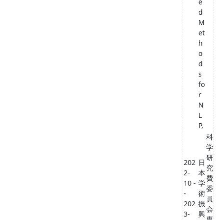
e
d
M
et
h
o
d
s
fo
r
N
L
P,
科
学
研
202
日
究
2-
本
費
10 -
学
委
-
術
員
202
振
会
3-
興
専