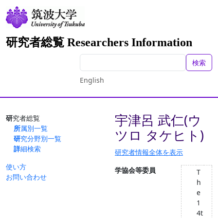
研究者総覧 Researchers Information
検索
English
宇津呂 武仁(ウ
研究者総覧
所属別一覧
ツロ タケヒト)
研究分野別一覧
詳細検索
研究者情報全体を表示
使い方
学協会等委員
T
お問い合わせ
h
e
1
4t