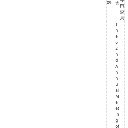
09
会
門
委
員
T
h
e
6
2
n
d
A
n
n
u
al
M
e
et
in
g
of