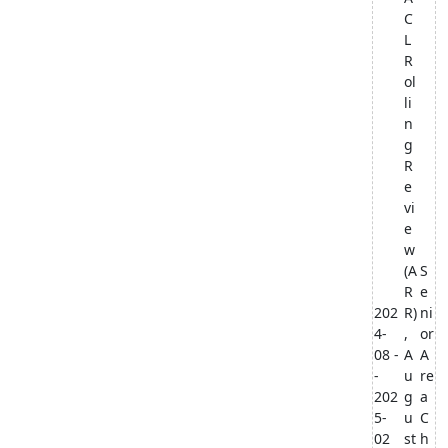
C
L
R
ol
li
n
g
R
e
vi
e
w
(A
S
R
e
202
R)
ni
4-
,
or
08 -
A
A
-
u
re
202
g
a
5-
u
C
02
st
h