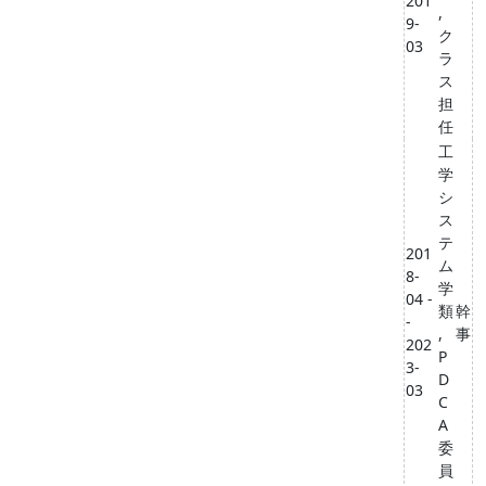
201
,
9-
ク
03
ラ
ス
担
任
工
学
シ
ス
テ
201
ム
8-
学
04 -
類
幹
-
,
事
202
P
3-
D
03
C
A
委
員