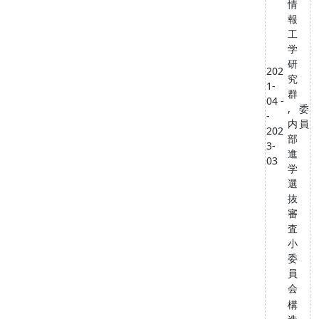
情
報
工
学
研
202
究
1-
群
04 -
,
委
-
内
員
202
部
3-
進
03
学
選
抜
審
査
小
委
員
会
構