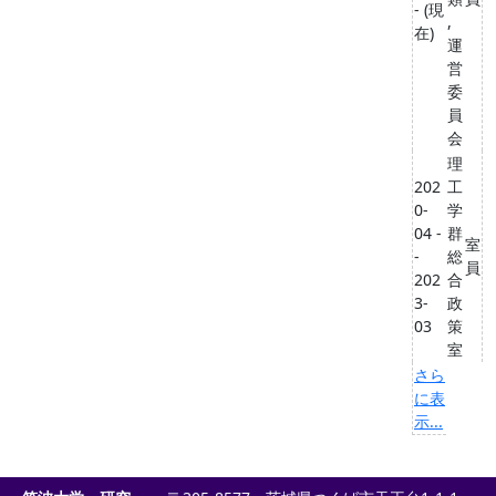
- (現
,
在)
運
営
委
員
会
理
202
工
0-
学
04 -
群
室
-
総
員
202
合
3-
政
03
策
室
さら
に表
示...