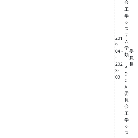
会
工
学
シ
ス
テ
201
ム
9-
学
04 -
委
類
-
員
,
202
長
P
3-
D
03
C
A
委
員
会
工
学
シ
ス