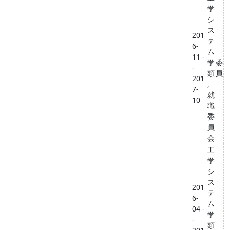
学
シ
ス
201
テ
6-
ム
11 -
学
委
-
類
員
201
,
7-
就
10
職
委
員
会
工
学
シ
ス
201
テ
6-
ム
04 -
学
-
類