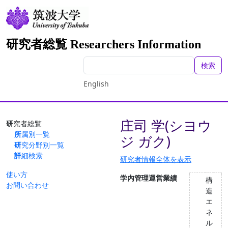
研究者総覧 Researchers Information
検索
English
庄司 学(シヨウ
研究者総覧
所属別一覧
ジ ガク)
研究分野別一覧
詳細検索
研究者情報全体を表示
使い方
学内管理運営業績
構
お問い合わせ
造
エ
ネ
ル