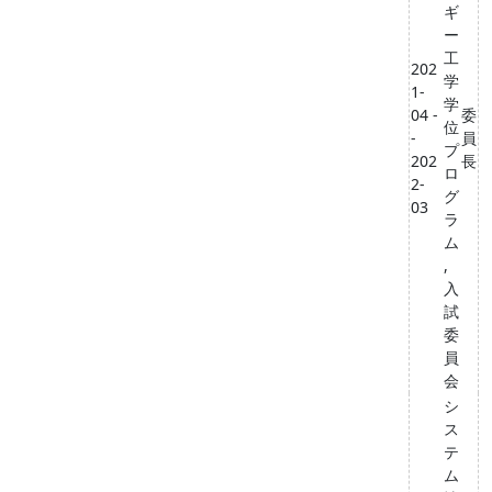
ギ
ー
工
202
学
1-
学
04 -
委
位
-
員
プ
202
長
ロ
2-
グ
03
ラ
ム
,
入
試
委
員
会
シ
ス
テ
ム