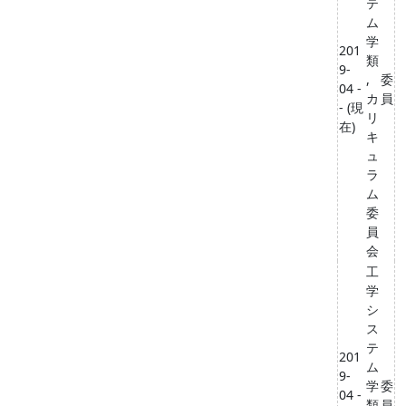
テ
ム
学
201
類
9-
,
委
04 -
カ
員
- (現
リ
在)
キ
ュ
ラ
ム
委
員
会
工
学
シ
ス
テ
201
ム
9-
学
委
04 -
類
員