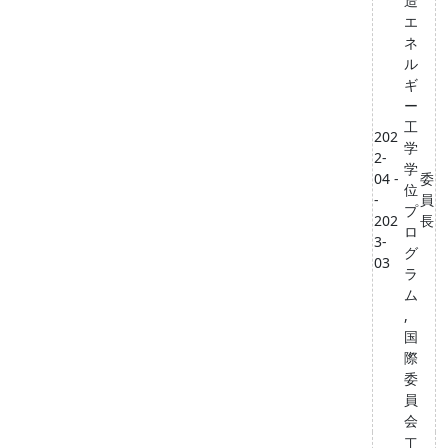
造
エ
ネ
ル
ギ
ー
工
202
学
2-
学
04 -
委
位
-
員
プ
202
長
ロ
3-
グ
03
ラ
ム
,
国
際
委
員
会
工