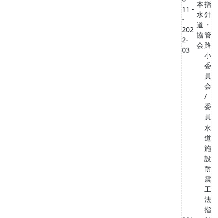
本
指
11 -
水
針
-
道
・
202
協
管
2-
会
路
03
小
委
員
会
/
委
員
水
道
施
設
耐
震
工
法
指