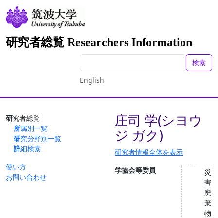
研究者総覧 Researchers Information
検索
English
庄司 学(シヨウ
研究者総覧
所属別一覧
ジ ガク)
研究分野別一覧
詳細検索
研究者情報全体を表示
使い方
学協会等委員
災
お問い合わせ
害
廃
棄
物