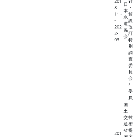
201
針
日
8-
・
本
11 -
解
水
-
説
道
202
改
協
2-
訂
会
03
特
別
調
査
委
員
会
/
委
員
国
土
交
技
通
術
省
提
201
国
案