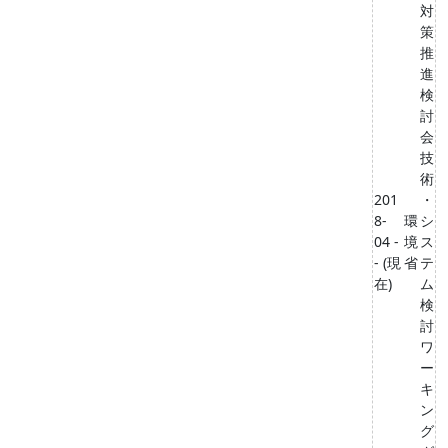
対
策
推
進
検
討
会
技
術
201
・
8-
環
シ
04 -
境
ス
- (現
省
テ
在)
ム
検
討
ワ
ー
キ
ン
グ