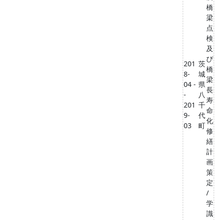
橋
梁
点
検
及
び
201
茨
橋
8-
城
梁
04 -
県
長
-
八
寿
201
千
命
9-
代
化
03
町
修
繕
計
画
策
定
/
学
識