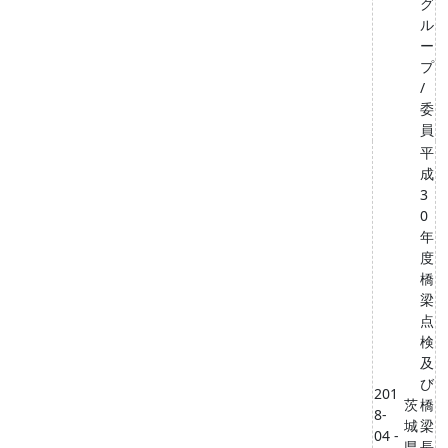
グ
ル
ー
プ
/
委
員
平
成
3
0
年
度
橋
梁
点
検
及
び
201
茨
橋
8-
城
梁
04 -
県
長