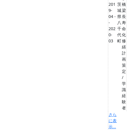
201
茨
橋
9-
城
梁
04 -
県
長
-
八
寿
202
千
命
0-
代
化
03
町
修
繕
計
画
策
定
/
学
識
経
験
者
さら
に表
示...