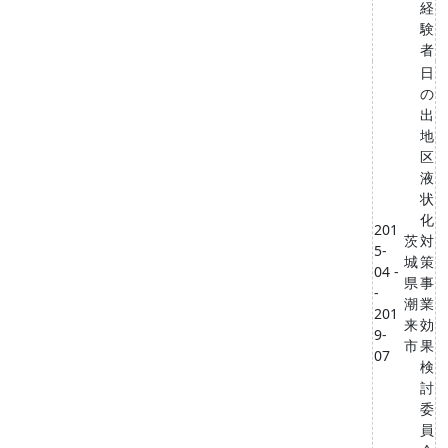
経
験
者
日
の
出
地
区
液
状
化
201
茨
対
5-
城
策
04 -
県
事
-
潮
業
201
来
効
9-
市
果
07
検
討
委
員