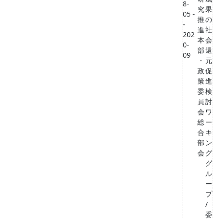
8-
究
果
05 -
推
の
-
進
社
202
本
会
0-
部
還
09
・
元
政
促
策
進
委
検
員
討
会
ワ
総
ー
合
キ
部
ン
会
グ
グ
ル
ー
プ
/
委