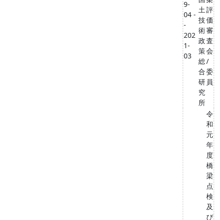
9-
土
評
04 -
技
価
-
術
審
202
政
査
1-
策
会
03
総
/
合
委
研
員
究
所
令
和
元
年
度
橋
梁
点
検
及
び