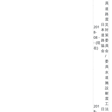
員
道
路
震
日
災
201
本
対
8-
道
策
08 -
路
委
- (現
協
員
在)
会
会
/
委
員
水
道
施
設
耐
震
工
201
日
法
8-