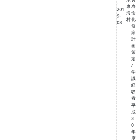
-
東
寿
201
海
命
9-
村
化
03
修
繕
計
画
策
定
/
学
識
経
験
者
平
成
3
0
年
度