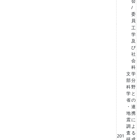
会
/
委
員
工
学
及
び
社
会
科
文
学
部
分
科
野
学
と
省
の
・
連
地
携
震
に
調
よ
査
る
201
研
成