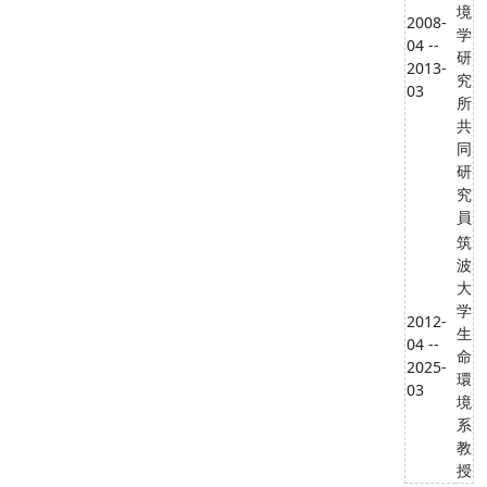
境
2008-
学
04 --
研
2013-
究
03
所
共
同
研
究
員
筑
波
大
学
2012-
生
04 --
命
2025-
環
03
境
系
教
授