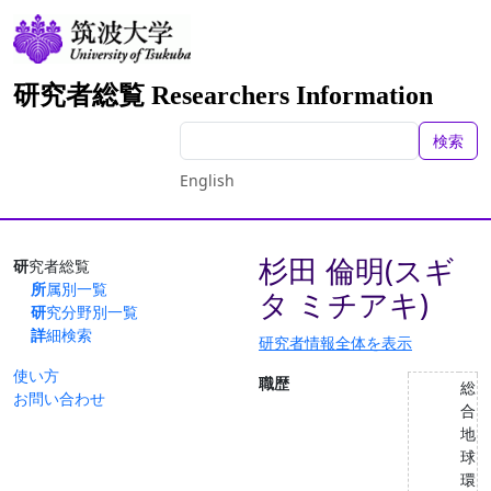
研究者総覧 Researchers Information
検索
English
杉田 倫明(スギ
研究者総覧
所属別一覧
タ ミチアキ)
研究分野別一覧
詳細検索
研究者情報全体を表示
使い方
職歴
総
お問い合わせ
合
地
球
環