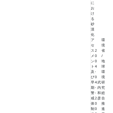
に
お
け
る
砂
漠
化
ア
環
セ
境
ス
2
省
メ
0
/
ン
0
地
ト
4
球
及
-
環
び
0
境
早
4
武
研
期
-
内
究
警
-
和
総
戒
2
彦
合
体
0
推
制
0
進