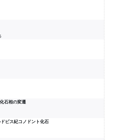
6
化石相の変遷
オルドビス紀コノドント化石