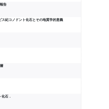
報告
ドビス紀コノドント化石とその地質学的意義
層
ト化石．