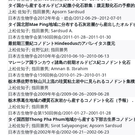
タイ国から産するオルドビス紀微小化石群集：腹足類化石の予察的
上松 佐知子; 指田勝男; Apsorn Sardsud
日本古生物学会2012年年会・総会/2012-06-29--2012-07-01
タイ国北部Mae Ping地域に分布する石灰岩層から産出したオル
上松佐知子; 指田勝男; Sardsud A.
日本古生物学会第160回例会/2011-01-28--2011-01-30
最前期三畳紀コノドントHindeodusのアパレイタス復元
上松佐知子; 佐野弘好; 指田勝男
日本古生物学会2010年年会/2010-06-10--2010-06-13
マレーシア国ランカウィ諸島の前期オルドビス紀コノドント化石
上松佐知子; 指田勝男; Amnan B. Ibrahim
日本古生物学会159回例会/2010-01-29--2010-01-31
栃木県佐野市秋山川上流の珪質粘土岩中に見られるコノドント集積
上松佐知子; 指田勝男
日本古生物学会2009年年会/2009-06-26--2009-06-28
栃木県葛生地域の礫質石灰岩から産するコノドント化石（予報）．
上松佐知子; 指田勝男
日本古生物学会第150回例会/2001-01-27--2001-01-28
タイ国西部Thong Pha Phum地域から産する下部古生界コノドン
上松佐知子; 指田勝男; Sirot Salyapongse; Apsorn Sardsud
日本古生物学会2002年年会/2002-06-21--2002-06-23