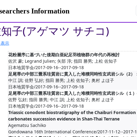
rchers Information
佐知子(アゲマツ サチコ)
を表示
花粉層序に基づいた後期白亜紀足羽植物群の年代の再検討
佐沢 豪; Legrand Julien; 矢部 淳; 指田 勝男; 上松 佐知子
日本地質学会/2017-09-16--2017-09-18
足尾帯の中部三畳系珪質岩に貫入した堆積同時性玄武岩シル（2）
中江 訓; 佐野 弘好; 指田 勝男; 上松 佐知子; 奥村 よほ子
日本地質学会/2017-09-16--2017-09-18
足尾帯の中部三畳系珪質岩に貫入した堆積同時性玄武岩シル（１）-
佐野 弘好; 指田 勝男; 中江 訓; 上松 佐知子; 奥村 よほ子
日本地質学会/2017-09-16--2017-09-18
Triassic conodont biostratigraphy of the Chaiburi Formation i
carbonates succession evidence in Shan-Thai Terrane
Agematsu Sachiko
Gondowana 16th International Conference/2017-11-12--2017-1