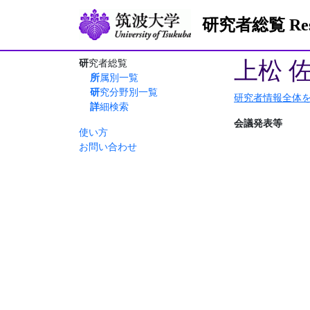
研究者総覧 Resea
上松 
研究者総覧
所属別一覧
研究分野別一覧
研究者情報全体
詳細検索
会議発表等
使い方
お問い合わせ