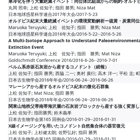
寒冷化を伴う大量絶滅イベント：同位体比組成からの制約-オルド
丸岡 照幸; 上松 佐知子; 指田 勝男; Niza Mat
日本地球惑星科学連合2017年大会/2017-5-23
オルドビス紀末大量絶滅イベントの環境変動解析ー硫黄・炭素同位
Maruoka Teruyuki; 上松 佐知子; 指田 勝男; Niza Mat
日本地球惑星科学連合2016年大会/2016-5-22--2016-5-26
A Multi-Isotope Approach to Understand Paleoenvironmental
Extinction Event
Maruoka Teruyuki; 上松 佐知子; 指田 勝男; Mat Niza
Goldschmidt Conference 2016/2016-6-26--2016-7-01
ペルム系赤坂石灰岩から産するコノドント（続報）
上松 佐知子; 指田 勝男; 西脇 二一; 奥村 廣行; 高木 洋一; 平松 圭;
日本古生物学会2016年年会/2016-06-24--2016-06-26
マレーシアから産するオルドビス紀末の微化石群集
上松 佐知子; Mat Niza; 指田 勝男
日本古生物学会2016年年会/2016-06-24--2016-06-26
関東山地秩父帯南帯海沢層の石灰岩ブロックから産する強く変形し
上松 佐知子; 指田勝男; 鈴木義孝
日本古生物学会第165 回例会/2016-01-29--2016-01-31
X線イメージングを用いたコノドント自然集合体の器官復元
上松 佐知子; 上杉健太朗; 佐野弘好; 指田 勝男
日本古生物学会第165 回例会/2016-01-29--2016-01-31