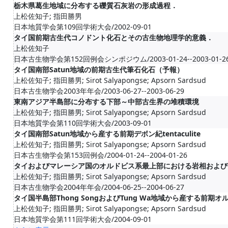
栃木県葛生地域に分布する礫質石灰岩の形成過程．
上松佐知子; 指田勝男
日本地質学会第109回学術大会/2002-09-01
タイ国前期古生代コノドント化石とその古生物地理学的意義．
上松佐知子
日本古生物学会第152回例会シンポジウム/2003-01-24--2003-01-2
タイ国南部Satun地域の前期古生代筆石化石（予報）
上松佐知子; 指田勝男; Sirot Salyapongse; Apsorn Sardsud
日本古生物学会2003年年会/2003-06-27--2003-06-29
東南アジア半島部に分布する下部～中部古生界の堆積環境
上松佐知子; 指田勝男; Sirot Salyapongse; Apsorn Sardsud
日本地質学会第110回学術大会/2003-09-01
タイ国南部Satun地域から産する前期デボン紀tentaculite
上松佐知子; 指田勝男; Sirot Salyapongse; Apsorn Sardsud
日本古生物学会第153回例会/2004-01-24--2004-01-26
タイおよびマレーシア国のオルドビス系最上部における岩相および
上松佐知子; 指田勝男; Sirot Salyapongse; Apsorn Sardsud
日本古生物学会2004年年会/2004-06-25--2004-06-27
タイ国半島部Thong SongおよびTung Wa地域から産する前期
上松佐知子; 指田勝男; Sirot Salyapongse; Apsorn Sardsud
日本地質学会第111回学術大会/2004-09-01