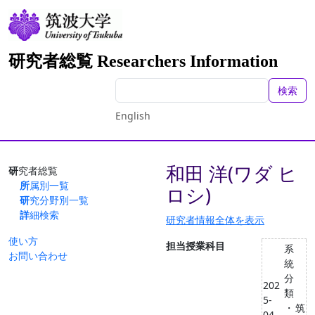
研究者総覧 Researchers Information
検索
English
和田 洋(ワダ ヒ
研究者総覧
所属別一覧
ロシ)
研究分野別一覧
詳細検索
研究者情報全体を表示
使い方
担当授業科目
系
お問い合わせ
統
分
202
類
5-
・
筑
04 -