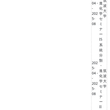
筑
04 -
進
波
-
化
大
202
学
学
5-
セ
08
ミ
ナ
ー
IS
系
統
分
類
202
・
5-
進
筑
04 -
化
波
-
学
大
202
セ
学
5-
ミ
08
ナ
ー
II