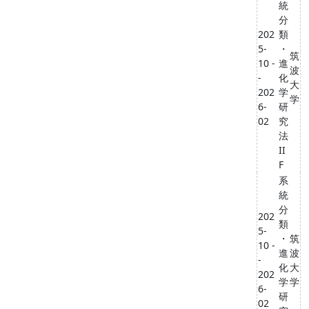
統
分
202
類
5-
・
筑
10 -
進
波
-
化
大
202
学
学
6-
研
02
究
法
II
F
系
統
分
202
類
5-
・
筑
10 -
進
波
-
化
大
202
学
学
6-
研
02