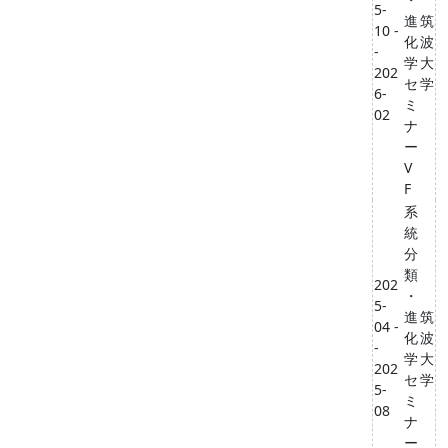
5-
進
筑
10 -
化
波
-
学
大
202
セ
学
6-
ミ
02
ナ
ー
V
F
系
統
分
類
202
・
5-
進
筑
04 -
化
波
-
学
大
202
セ
学
5-
ミ
08
ナ
ー