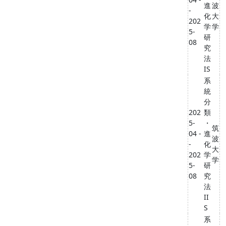
進
波
-
化
大
202
学
学
5-
研
08
究
法
IS
系
統
分
202
類
5-
・
筑
04 -
進
波
-
化
大
202
学
学
5-
研
08
究
法
II
S
系