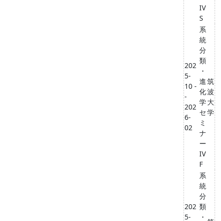
IV
S
系
統
分
類
202
・
5-
進
筑
10 -
化
波
-
学
大
202
セ
学
6-
ミ
02
ナ
ー
IV
F
系
統
分
202
類
5-
・