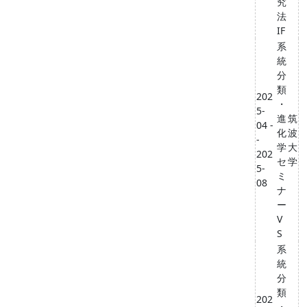
究
法
IF
系
統
分
類
202
・
5-
進
筑
04 -
化
波
-
学
大
202
セ
学
5-
ミ
08
ナ
ー
V
S
系
統
分
類
202
・