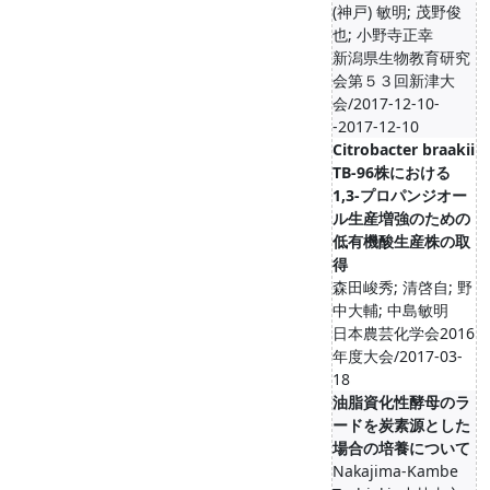
(神戸) 敏明; 茂野俊
也; 小野寺正幸
新潟県生物教育研究
会第５３回新津大
会/2017-12-10-
-2017-12-10
Citrobacter braakii
TB-96株における
1,3-プロパンジオー
ル生産増強のための
低有機酸生産株の取
得
森田峻秀; 清啓自; 野
中大輔; 中島敏明
日本農芸化学会2016
年度大会/2017-03-
18
油脂資化性酵母のラ
ードを炭素源とした
場合の培養について
Nakajima-Kambe