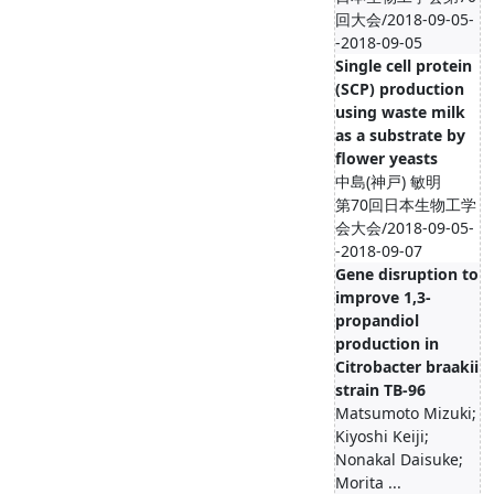
回大会/2018-09-05-
-2018-09-05
Single cell protein
(SCP) production
using waste milk
as a substrate by
flower yeasts
中島(神戸) 敏明
第70回日本生物工学
会大会/2018-09-05-
-2018-09-07
Gene disruption to
improve 1,3-
propandiol
production in
Citrobacter braakii
strain TB-96
Matsumoto Mizuki;
Kiyoshi Keiji;
Nonakal Daisuke;
Morita ...