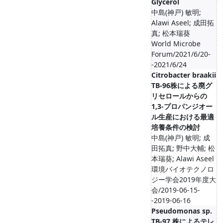
Glycerol
中島(神戸) 敏明;
Alawi Aseel; 成田拓
真; 松本瑞葵
World Microbe
Forum/2021/6/20-
-2021/6/24
Citrobacter braakii
TB-96株による廃グ
リセロールからの
1,3-プロパンジオー
ル生産における最適
培養条件の検討
中島(神戸) 敏明; 成
田拓真; 野中大輔; 松
本瑞葵; Alawi Aseel
環境バイオテクノロ
ジー学会2019年度大
会/2019-06-15-
-2019-06-16
Pseudomonas sp.
TB-97 株によるテレ