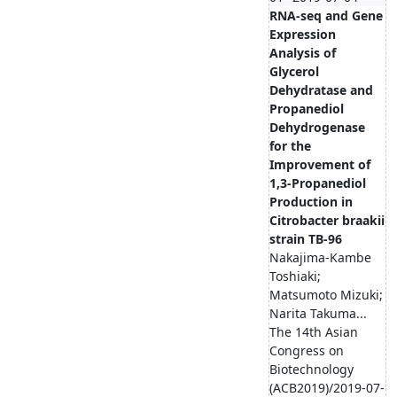
RNA-seq and Gene
Expression
Analysis of
Glycerol
Dehydratase and
Propanediol
Dehydrogenase
for the
Improvement of
1,3-Propanediol
Production in
Citrobacter braakii
strain TB-96
Nakajima-Kambe
Toshiaki;
Matsumoto Mizuki;
Narita Takuma...
The 14th Asian
Congress on
Biotechnology
(ACB2019)/2019-07-