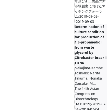
米及び加工食品の新
市場創出に向けたマ
ッチングフォーラ
ム/2019-09-03-
-2019-09-03
Determination of
culture condition
for production of
1,3-propanediol
from waste
glycerol by
Citrobacter braakii
TB-96
Nakajima-Kambe
Toshiaki; Narita
Takuma; Nonaka
Daisuke; M...
The 14th Asian
Congress on
Biotechnology
(ACB2019)/2019-07-
01--2019-07-04