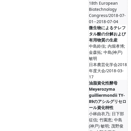
18th European
Biotechnology
Congress/2018-07-
01--2018-07-04
微生物によるテレフ
タル酸の分解および
有用物質の生産
中島鈴佳; 内堀孝博;
金森拓; 中島(神戸)
敏明
日本農芸化学会2018
年度大会/2018-03-
17
油脂資化性酵母
Meyerozyma
guilliermondii TY-
89のアシルグリセロ
ール資化特性
小林由衣乃; 日下部
征信; 竹園恵; 中島
(神戸) 敏明; 茂野俊