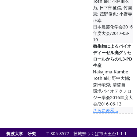
Toshiaki; 小林由衣
乃; 日下部征信; 竹園
恵; 茂野俊也; 小野寺
正幸
日本農芸化学会2016
年度大会/2017-03-
19
微生物によるバイオ
ディーゼル廃グリセ
ロールからの1,3-PD
生産
Nakajima-Kambe
Toshiaki; 野中大輔;
森田峻秀; 清啓自
環境バイオテクノロ
ジー学会2016年度大
会/2016-06-13
さらに表示...
筑波大学 研究
〒305-8577 茨城県つくば市天王台1-1-1