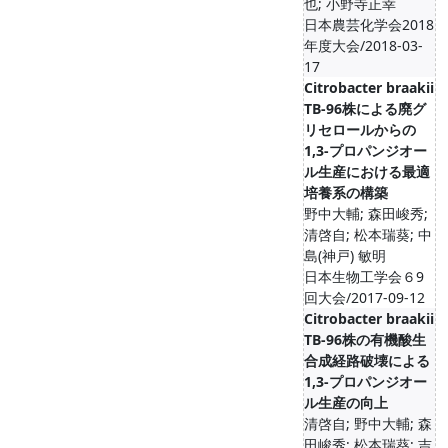
也; 小野寺正幸
日本農芸化学会2018
年度大会/2018-03-
17
Citrobacter braakii
TB-96株による廃グ
リセロールからの
1,3-プロパンジオー
ル生産における最適
培養系の構築
野中大輔; 森田峻秀;
清啓自; 松本瑞葵; 中
島(神戸) 敏明
日本生物工学会６9
回大会/2017-09-12
Citrobacter braakii
TB-96株の有機酸生
合成経路破壊による
1,3-プロパンジオー
ル生産の向上
清啓自; 野中大輔; 森
田峻秀; 松本瑞葵; 吉