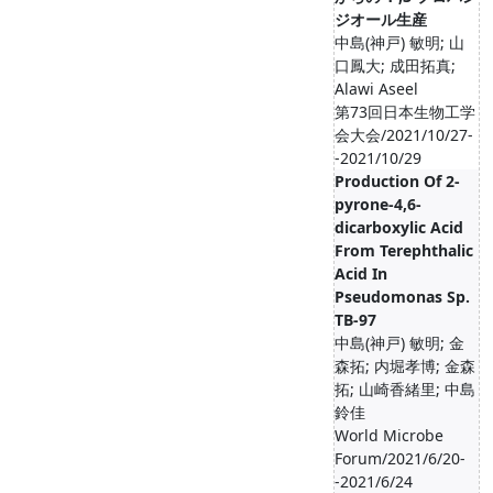
ジオール生産
中島(神戸) 敏明; 山
口鳳大; 成田拓真;
Alawi Aseel
第73回日本生物工学
会大会/2021/10/27-
-2021/10/29
Production Of 2-
pyrone-4,6-
dicarboxylic Acid
From Terephthalic
Acid In
Pseudomonas Sp.
TB-97
中島(神戸) 敏明; 金
森拓; 内堀孝博; 金森
拓; 山崎香緒里; 中島
鈴佳
World Microbe
Forum/2021/6/20-
-2021/6/24