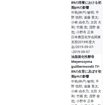
89の培養における初
期pHの影響
中島(神戸) 敏明; 平
野 悦郎; 遠藤 寛太;
小林 由衣乃; 太田 大
和; 竹園 恵; 茂野 俊
也; 小野寺 正幸
日本農芸化学会関東
支部2019年度大
会/2019-09-07-
-2019-09-07
油脂資化性酵母
Meyerozyma
guilliermondii TY-
89の生育に及ぼす初
期pHの影響
中島(神戸) 敏明; 平
野 悦郎; 遠藤 寛太;
小林 由衣乃; 太田 大
和; 竹園 恵; 茂野 俊
也; 小野寺 正幸