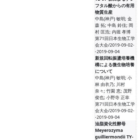
フタル酸からの有用
物質生産
中島(神戸) 敏明; 金
森 拓; 中島 鈴佳; 岡
村 匡浩; 内堀 孝博
第71回日本生物工学
会大会/2019-09-02-
-2019-09-04
新規回転振盪培養機
構による微生物培養
について
中島(神戸) 敏明; 小
林 由衣乃; 川村
奈々; 竹園 恵; 茂野
俊也; 小野寺 正幸
第71回日本生物工学
会大会/2019-09-02-
-2019-09-04
油脂資化性酵母
Meyerozyma
guilliermondii TY-