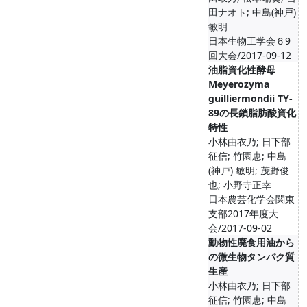
田ナオト; 中島(神戸)
敏明
日本生物工学会６9
回大会/2017-09-12
油脂資化性酵母
Meyerozyma
guilliermondii TY-
89の長鎖脂肪酸資化
特性
小林由衣乃; 日下部
征信; 竹園恵; 中島
(神戸) 敏明; 茂野俊
也; 小野寺正幸
日本農芸化学会関東
支部2017年度大
会/2017-09-02
動物性廃食用油から
の微生物タンパク質
生産
小林由衣乃; 日下部
征信; 竹園恵; 中島