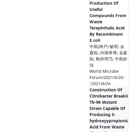
Production Of
Useful
Compounds From
Waste
Terephthalic Acid
By Recombinant
E.coli
中島(神戸) 敏明; 金
森拓; 内堀孝博; 金森
拓; 駒井理乃; 中島鈴
佳
World Microbe
Forum/2021/6/20-
-2021/6/24
Construction Of
Citrobacter Braakii
Tb-96 Mutant
Strain Capable Of
Producing 3-
hydroxyypropionic
Acid From Waste