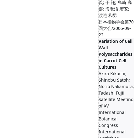
義; 于 翔; 島崎 高
嘉; 海老沼 宏安;
渡邉 和男
日本植物学会第70
回大会/2006-09-
22
Variation of Cell
Wall
Polysaccharides
in Carrot Cell
Cultures
Akira Kikuchi;
Shinobu Satoh;
Norio Nakamura;
Tadashi Fujii
Satellite Meeting
of XV
International
Botanical
Congress
International