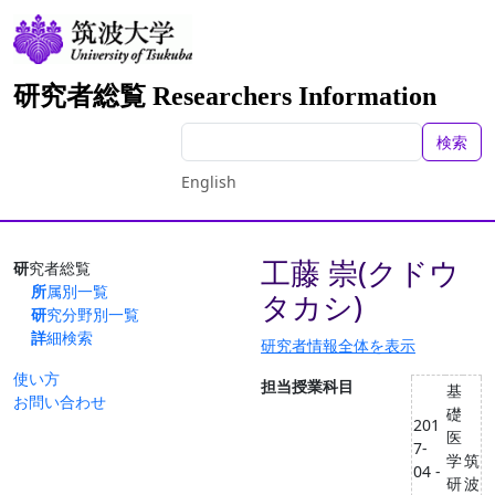
研究者総覧 Researchers Information
検索
English
工藤 崇(クドウ
研究者総覧
所属別一覧
タカシ)
研究分野別一覧
詳細検索
研究者情報全体を表示
使い方
担当授業科目
基
お問い合わせ
礎
201
医
7-
学
筑
04 -
研
波
-