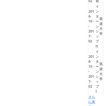
02
習
イ
201
ン
6-
タ
筑
10 -
ー
波
-
ン
大
201
シ
学
7-
ッ
02
プ
II
イ
201
ン
6-
タ
筑
10 -
ー
波
-
ン
大
201
シ
学
7-
ッ
02
プ
I
さら
に表