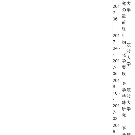
究
大
201
の
学
7-
最
06
前
線
201
生
7-
物
筑
04 -
・
波
-
化
大
201
学
学
7-
実
06
験
201
医
6-
学
筑
10 -
特
波
-
殊
大
201
研
学
7-
究
02
201
医
6-
学
筑