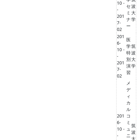
10 -
セ
波
-
ミ
大
201
ナ
学
7-
ー
02
201
医
6-
学
筑
10 -
特
波
-
別
大
201
演
学
7-
習
02
メ
デ
ィ
カ
ル
201
コ
6-
ミ
筑
10 -
ュ
波
-
ニ
大