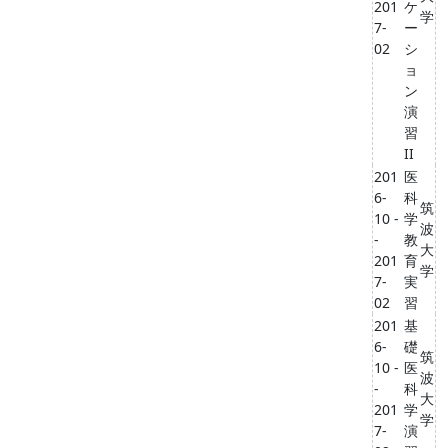
201
ケ
学
7-
ー
02
シ
ョ
ン
演
習
II
201
医
6-
科
筑
10 -
学
波
-
教
大
201
育
学
7-
実
02
習
201
基
6-
礎
筑
10 -
医
波
-
科
大
201
学
学
7-
演