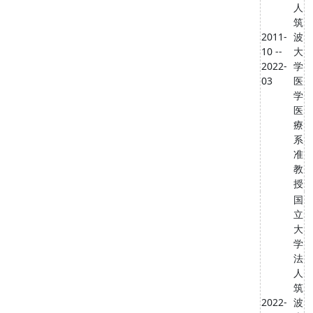
人
筑
2011-
波
10 --
大
2022-
学
03
医
学
医
療
系
准
教
授
国
立
大
学
法
人
筑
2022-
波