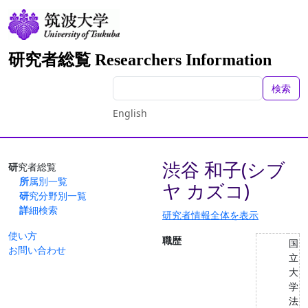
研究者総覧 Researchers Information
検索
English
渋谷 和子(シブ
研究者総覧
所属別一覧
ヤ カズコ)
研究分野別一覧
詳細検索
研究者情報全体を表示
使い方
職歴
国
お問い合わせ
立
大
学
法