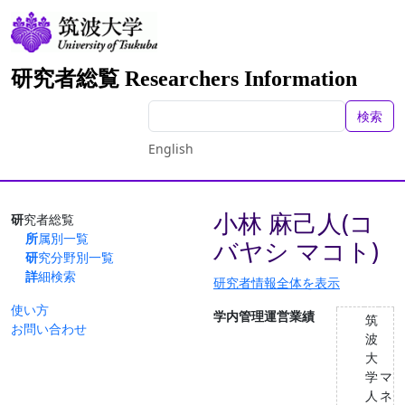
研究者総覧 Researchers Information
検索
English
小林 麻己人(コ
研究者総覧
所属別一覧
バヤシ マコト)
研究分野別一覧
詳細検索
研究者情報全体を表示
使い方
学内管理運営業績
筑
お問い合わせ
波
大
学
マ
人
ネ