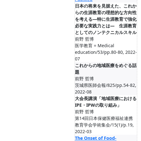
日本の将来を見据えた、これか
らの生涯教育の理想的な方向性
を考える―特に生涯教育で強化
必要な実践力とは― 生涯教育
としてのノンテクニカルスキル
前野 哲博
医学教育 = Medical
education/53/pp.80-80, 2022-
07
これからの地域医療をめぐる話
題
前野 哲博
茨城県医師会報/825/pp.54-82,
2022-08
大会長講演「地域医療における
IPE・IPWの取り組み」
前野 哲博
第14回日本保健医療福祉連携
教育学会学術集会/15(1)/p.19,
2022-03
The Onset of Food-