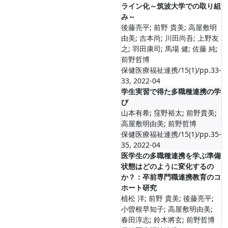
ライン化～筑波大学での取り組
み～
後藤亮平; 前野 貴美; 高屋敷明
由美; 吉本尚; 川田尚吾; 上野友
之; 羽田康司; 馬場 健; 佐藤 純;
前野哲博
保健医療福祉連携/15(1)/pp.33-
33, 2022-04
学生実習で得た多職種連携の学
び
山本有希; 窪野裕太; 前野貴美;
高屋敷明由美; 前野哲博
保健医療福祉連携/15(1)/pp.35-
35, 2022-04
医学生の多職種連携を学ぶ準備
状態はどのように変化するの
か？：卒前専門職連携教育のコ
ホート研究
植松 洋; 前野 貴美; 後藤亮平;
小曽根早知子; 高屋敷明由美;
春田淳志; 鈴木將玄; 前野哲博