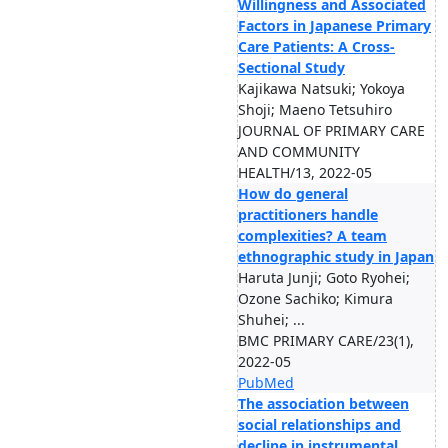
Willingness and Associated
Factors in Japanese Primary
Care Patients: A Cross-
Sectional Study
Kajikawa Natsuki; Yokoya
Shoji; Maeno Tetsuhiro
JOURNAL OF PRIMARY CARE
AND COMMUNITY
HEALTH/13, 2022-05
How do general
practitioners handle
complexities? A team
ethnographic study in Japan
Haruta Junji; Goto Ryohei;
Ozone Sachiko; Kimura
Shuhei; ...
BMC PRIMARY CARE/23(1),
2022-05
PubMed
The association between
social relationships and
decline in instrumental