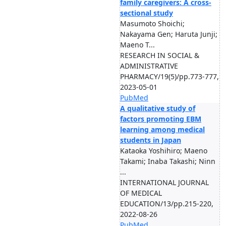
family caregivers: A cross-
sectional study
Masumoto Shoichi;
Nakayama Gen; Haruta Junji;
Maeno T...
RESEARCH IN SOCIAL &
ADMINISTRATIVE
PHARMACY/19(5)/pp.773-777,
2023-05-01
PubMed
A qualitative study of
factors promoting EBM
learning among medical
students in Japan
Kataoka Yoshihiro; Maeno
Takami; Inaba Takashi; Ninn
...
INTERNATIONAL JOURNAL
OF MEDICAL
EDUCATION/13/pp.215-220,
2022-08-26
PubMed