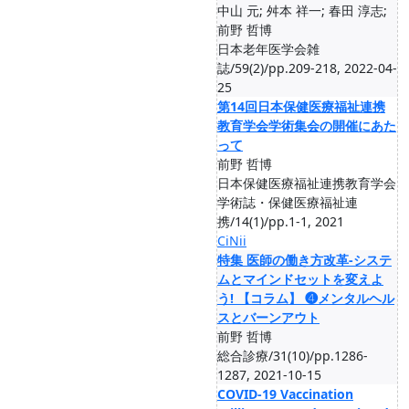
中山 元; 舛本 祥一; 春田 淳志;
前野 哲博
日本老年医学会雑
誌/59(2)/pp.209-218, 2022-04-
25
第14回日本保健医療福祉連携
教育学会学術集会の開催にあた
って
前野 哲博
日本保健医療福祉連携教育学会
学術誌・保健医療福祉連
携/14(1)/pp.1-1, 2021
CiNii
特集 医師の働き方改革-システ
ムとマインドセットを変えよ
う! 【コラム】 ❹メンタルヘル
スとバーンアウト
前野 哲博
総合診療/31(10)/pp.1286-
1287, 2021-10-15
COVID-19 Vaccination