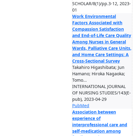
SCHOLAR/8(1)/pp.3-12, 2023-
01
Work Environmental
Factors Associated with
Compassion Satisfaction
and End-of-Life Care Quality
Among Nurses in General
Wards, Palliative Care Units,
and Home Care Settings: A
Cross-Sectional Survey
Takahiro Higashibata; Jun
Hamano; Hiroka Nagaoka;
Tomo...
INTERNATIONAL JOURNAL
OF NURSING STUDIES/143(E-
pub), 2023-04-29
PubMed
Association between
experience of
interprofessional care and
self-medication among