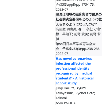
会/53(Suppl)/pp.173-173,
2022-07
教員は地域の臨床実習で健康の
社会的決定要因をどのように教
えられるようになったのか?
高屋敷 明由美; 春田 淳志; 小曽
根 早知子; 前野 貴美; 前野 哲
博
第54回日本医学教育学会大
会 予稿集/53(3)/pp.238-238,
2022-07
Has novel coronavirus
infection affected the
professional identity
recognised by medical
students? – A historical
cohort study
Junji Haruta; Ayumi
Takayashiki; Ryohei Goto;
Takami ...
ASIA PACIFIC