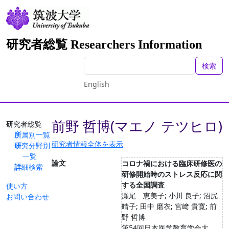
研究者総覧 Researchers Information
検索
English
前野 哲博(マエノ テツヒロ)
研究者総覧
所属別一覧
研究者情報全体を表示
研究分野別
一覧
論文
コロナ禍における臨床研修医の
詳細検索
研修開始時のストレス反応に関
する全国調査
使い方
瀬尾 恵美子; 小川 良子; 沼尻
お問い合わせ
晴子; 田中 磨衣; 宮﨑 貴寛; 前
野 哲博
第54回日本医学教育学会大