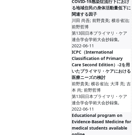
COVID-19感染症流行下におけ
る地域住民の身体活動量低下に
関連する因子
川田 尚吾; 前野貴美; 横谷省治;
前野哲博
第13回日本プライマリ・ケア
連合学会学術大会抄録集,
2022-06-11
ICPC（International
Classification of Primary
Care Second Edition）-2を用
いたプライマリ・ケアにおける
医療ニーズの検討
前野貴美; 横谷省治; 大澤 亮; 吉
本 尚; 前野哲博
第13回日本プライマリ・ケア
連合学会学術大会抄録集,
2022-06-11
Educational program on
Evidence-Based Medicine for
medical students available
online