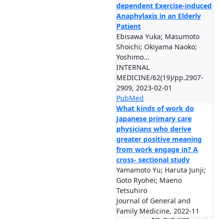
dependent Exercise-induced
Anaphylaxis in an Elderly
Patient
Ebisawa Yuka; Masumoto
Shoichi; Okiyama Naoko;
Yoshimo...
INTERNAL
MEDICINE/62(19)/pp.2907-
2909, 2023-02-01
PubMed
What kinds of work do
Japanese primary care
physicians who derive
greater positive meaning
from work engage in? A
cross- sectional study
Yamamoto Yu; Haruta Junji;
Goto Ryohei; Maeno
Tetsuhiro
Journal of General and
Family Medicine, 2022-11