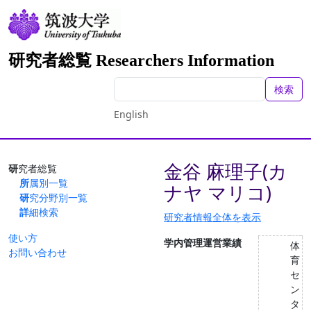
研究者総覧 Researchers Information
検索
English
金谷 麻理子(カ
研究者総覧
所属別一覧
ナヤ マリコ)
研究分野別一覧
詳細検索
研究者情報全体を表示
使い方
学内管理運営業績
体
お問い合わせ
育
セ
ン
タ