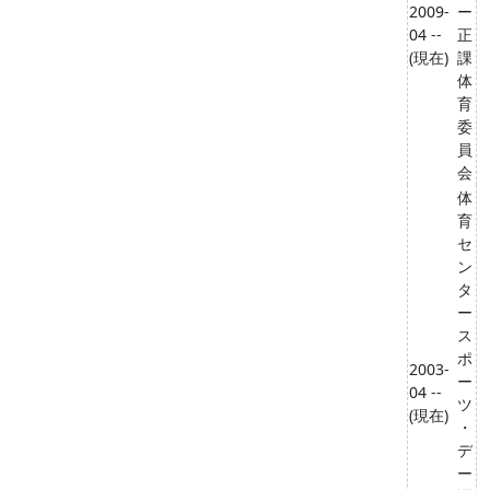
2009-
ー
04 --
正
(現在)
課
体
育
委
員
会
体
育
セ
ン
タ
ー
ス
ポ
2003-
ー
04 --
ツ
(現在)
・
デ
ー