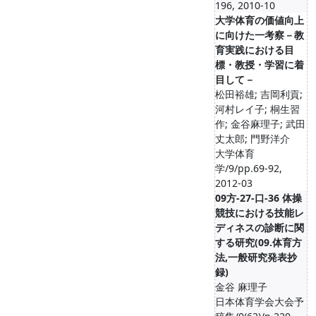
196, 2010-10
大学体育の価値向上
に向けた一考察－教
育実践における目
標・教授・学習に着
目して－
松田裕雄; 吉岡利貢;
河村レイ子; 桐生習
作; 金谷麻理子; 武田
丈太郎; 門野洋介
大学体育
学/9/pp.69-92,
2012-03
09方-27-口-36 体操
競技における技能レ
ディネスの診断に関
する研究(09.体育方
法,一般研究発表抄
録)
金谷 麻理子
日本体育学会大会予