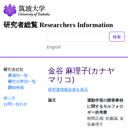
研究者総覧 Researchers Information
検索
English
金谷 麻理子(カナヤ
研究者総覧
所属別一覧
マリコ)
研究分野別一覧
詳細検索
研究者情報全体を表示
使い方
論文
運動学習の障害事例
お問い合わせ
に関するモルフォロ
ギー的考察
朝岡正雄; 佐藤誠; 金
谷麻理子