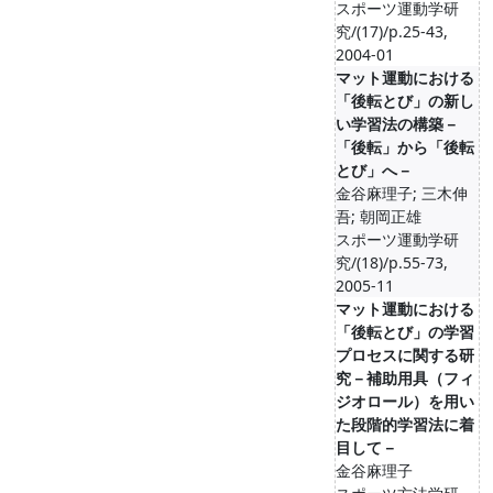
スポーツ運動学研
究/(17)/p.25-43,
2004-01
マット運動における
「後転とび」の新し
い学習法の構築－
「後転」から「後転
とび」へ－
金谷麻理子; 三木伸
吾; 朝岡正雄
スポーツ運動学研
究/(18)/p.55-73,
2005-11
マット運動における
「後転とび」の学習
プロセスに関する研
究－補助用具（フィ
ジオロール）を用い
た段階的学習法に着
目して－
金谷麻理子