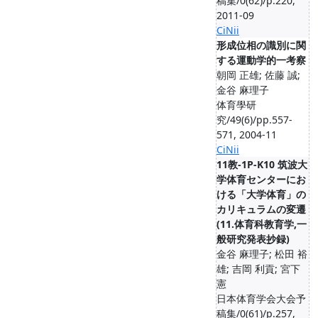
稿集/0(62)/p.220,
2011-09
CiNii
形成位相の識別に関
する運動学的一考察
朝岡 正雄; 佐藤 誠;
金谷 麻理子
体育學研
究/49(6)/pp.557-
571, 2004-11
CiNii
11教-1P-K10 筑波大
学体育センターにお
ける「大学体育」の
カリキュラムの変遷
(11.体育科教育学,一
般研究発表抄録)
金谷 麻理子; 松田 裕
雄; 吉岡 利貢; 宮下
憲
日本体育学会大会予
稿集/0(61)/p.257,