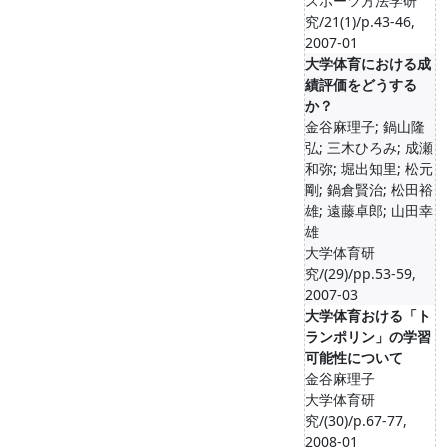
スポーツ方法学研
究/21(1)/p.43-46,
2007-01
大学体育における成
績評価をどうする
か？
金谷麻理子; 鍋山隆
弘; 三木ひろみ; 成瀬
和弥; 堀出知里; 松元
剛; 鍋倉賢治; 松田裕
雄; 遠藤卓郎; 山田幸
雄
大学体育研
究/(29)/pp.53-59,
2007-03
大学体育おける「ト
ランポリン」の学習
可能性について
金谷麻理子
大学体育研
究/(30)/p.67-77,
2008-01