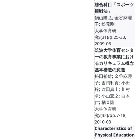
総合科目「スポーツ
観戦法」
鍋山隆弘; 金谷麻理
子; 松元剛
大学体育研
究/(31)/p.25-33,
2009-03
筑波大学体育センタ
ーの教育事業におけ
るカリキュラム概念
基本構造の変遷
松田裕雄; 金谷麻理
子; 吉岡利貢; 小田
梓; 吹田真士; 川村
卓; 小山宏之; 白木
仁; 橘直隆
大学体育研
究/(32)/pp.7-18,
2010-03
Characteristics of
Physical Education