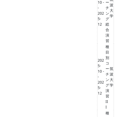
10 -
ー
波
-
チ
大
202
ン
学
5-
グ
12
総
合
演
習
種
目
別
202
コ
5-
ー
筑
10 -
チ
波
-
ン
大
202
グ
学
5-
演
12
習
II
I
種