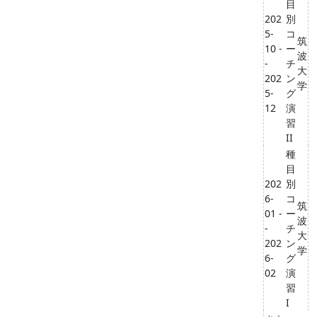
目
202
別
5-
コ
筑
10 -
ー
波
-
チ
大
202
ン
学
5-
グ
12
演
習
II
種
目
202
別
6-
コ
筑
01 -
ー
波
-
チ
大
202
ン
学
6-
グ
02
演
習
I