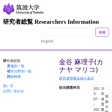
研究者総覧 Researchers Information
検索
English
金谷 麻理子(カ
研究者総覧
所属別一覧
ナヤ マリコ)
研究分野別一覧
詳細検索
研究者情報全体を表示
使い方
担当授業科目
202
大
お問い合わせ
5-
学
筑
07 -
体
波
-
育
大
202
教
学