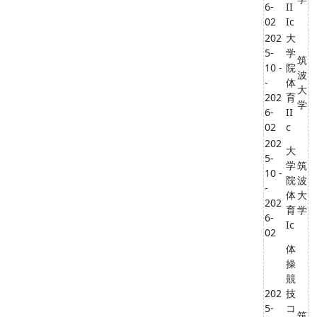
6-
II
02
Ic
202
大
5-
学
筑
10 -
院
波
-
体
大
202
育
学
6-
II
02
c
202
大
5-
学
筑
10 -
院
波
-
体
大
202
育
学
6-
Ic
02
体
操
競
202
技
5-
コ
筑