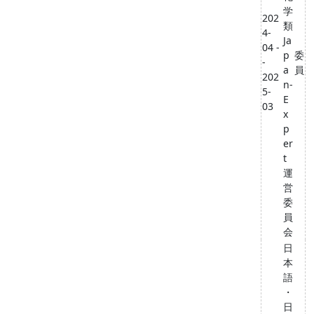
学
202
類
4-
Ja
04 -
p
委
-
a
員
202
n-
5-
E
03
x
p
er
t
運
営
委
員
会
日
本
語
・
日