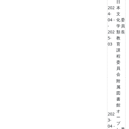
日
202
本
4-
文
04 -
化
委
-
学
員
202
類
長
5-
教
03
育
課
程
委
員
会
附
属
図
書
館
オ
202
ー
3-
プ
04 -