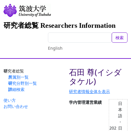
研究者総覧 Researchers Information
検索
English
石田 尊(イシダ
研究者総覧
所属別一覧
タケル)
研究分野別一覧
詳細検索
研究者情報全体を表示
使い方
学内管理運営業績
日
お問い合わせ
本
語
・
202
日