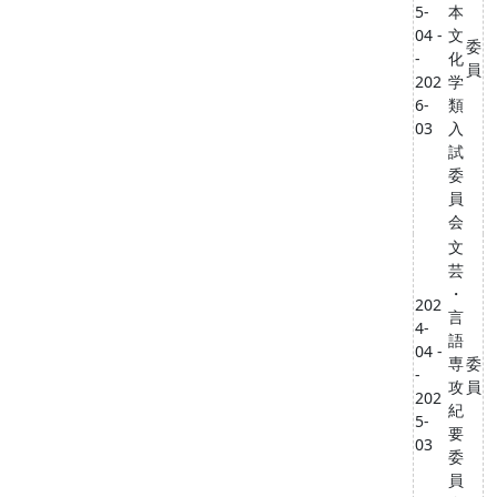
5-
本
04 -
文
委
-
化
員
202
学
6-
類
03
入
試
委
員
会
文
芸
・
202
言
4-
語
04 -
専
委
-
攻
員
202
紀
5-
要
03
委
員