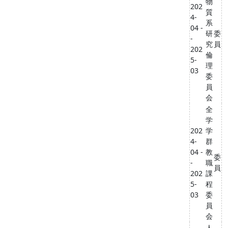
物
202
質
4-
系
04 -
研
委
-
究
員
202
倫
5-
理
03
委
員
会
全
学
202
学
4-
群
04 -
教
委
-
職
員
202
課
5-
程
03
委
員
会
人