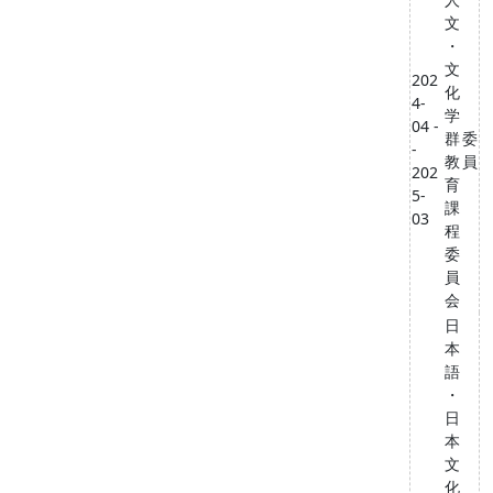
文
・
文
202
化
4-
学
04 -
群
委
-
教
員
202
育
5-
課
03
程
委
員
会
日
本
語
・
日
本
文
化