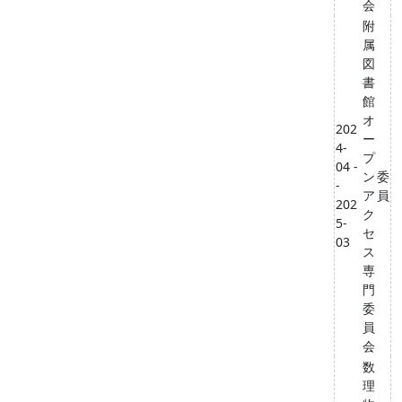
会
附
属
図
書
館
オ
202
ー
4-
プ
04 -
ン
委
-
ア
員
202
ク
5-
セ
03
ス
専
門
委
員
会
数
理