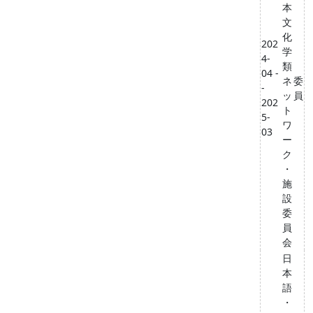
本
文
化
202
学
4-
類
04 -
ネ
委
-
ッ
員
202
ト
5-
ワ
03
ー
ク
・
施
設
委
員
会
日
本
語
・