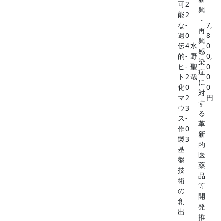
可
2
興
能
2
・
な
-
7,
再
遺
0
8
興
伝
4
水
0
感
的
-
野
0,
染
ヒ
-
聖
0
症
ト
2
哉
0
に
化
0
0
対
マ
2
円
す
ウ
3
る
ス
-
革
作
0
新
製
3
的
基
医
盤
薬
技
品
術
等
の
開
創
発
出
推