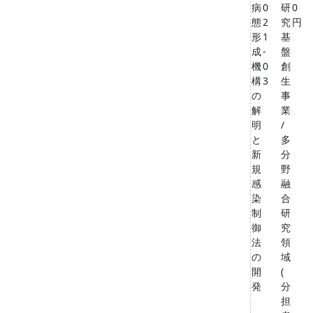
病
0
研
0
態
2
究
円
形
1
基
成
-
盤
機
0
創
構
3
生
の
事
解
業
明
/
と
多
新
分
規
野
感
融
染
合
制
研
御
究
法
領
の
域
開
(
発
分
担