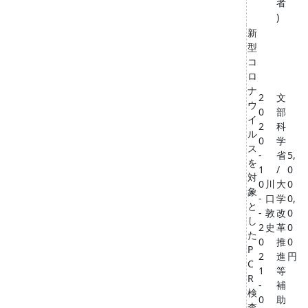
者
)
新
型
コ
ロ
ナ
2
文
ウ
0
部
イ
2
科
ル
0
学
ス
-
省
5,
を
1
/
0
対
0
川
大
0
象
-
口
学
0,
と
-
敦
改
0
し
2
史
革
0
た
0
推
0
P
2
進
円
C
1
等
R
-
補
検
0
助
査