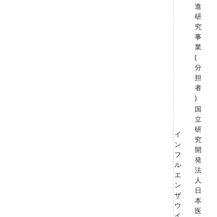
進
研
究
事
業
(
分
担
者
)
国
立
研
イ
究
ン
開
フ
発
ル
法
エ
人
ン
日
ザ
本
ウ
医
イ