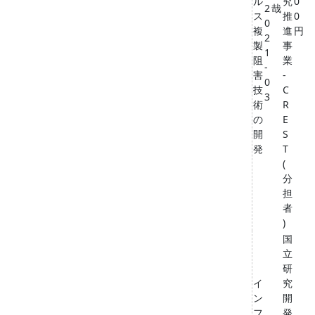
ル
究
0
2
哉
ス
推
0
0
複
進
円
2
製
事
1
阻
業
-
害
-
0
技
C
3
術
R
の
E
開
S
発
T
(
分
担
者
)
国
立
研
イ
究
ン
開
フ
発