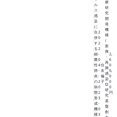
療
ル
研
ス
究
感
開
染
発
に
機
合
2
構
併
0
/
す
2
新
る
2
興
細
-
2,
・
菌
0
6
再
性
4
住
0
興
肺
-
友
0,
感
炎
-
倫
0
染
の
2
子
0
症
病
0
0
研
態
2
円
究
形
3
基
成
-
盤
機
0
創
構
3