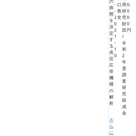
の
-
口
用
0,
病
-
敦
研
0
態
2
史
究
0
を
0
財
0
決
2
団
円
定
1
/
す
-
令
る
1
和
炎
0
2
症
年
応
度
答
調
機
査
構
研
の
究
解
助
析
成
金
さ
ら
に