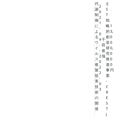
代
/J
2
謝
S
0
制
T
2
御
戦
1
に
略
1
-
よ
的
3,
0
る
創
0
4
千
ウ
造
0
-
田
イ
研
0,
-
俊
ル
究
0
2
哉
ス
推
0
0
複
進
0
2
製
事
円
2
阻
業
-
害
-
0
技
C
3
術
R
の
E
開
S
発
T
(