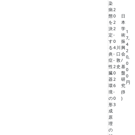
染
病
2
態
0
日
を
2
本
決
2
学
1
定
-
術
7,
す
0
振
4
る
4
川
興
2
炎
-
口
会
0,
症
-
敦
/
0
性
2
史
基
0
臓
0
盤
0
器
2
研
円
環
6
究
境
-
(B
の
0
)
形
3
成
原
理
の