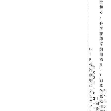
分
担
者
)
科
学
技
術
振
G
興
T
機
P
構
代
/J
2
謝
S
0
制
T
2
御
戦
1
に
略
-
よ
的
6
0
る
創
5
2
千
ウ
造
0,
-
田
イ
研
0
-
俊