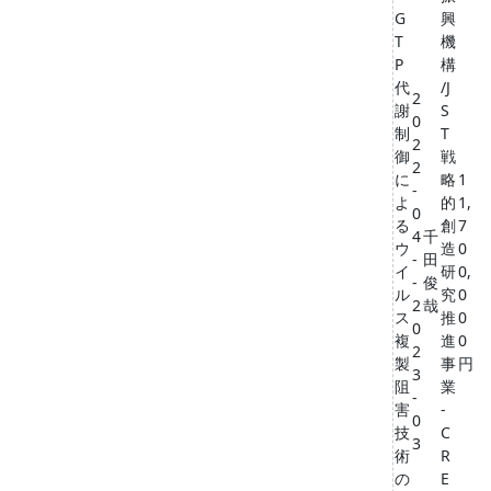
G
興
T
機
P
構
代
/J
2
謝
S
0
制
T
2
御
戦
2
に
略
1
-
よ
的
1,
0
る
創
7
4
千
ウ
造
0
-
田
イ
研
0,
-
俊
ル
究
0
2
哉
ス
推
0
0
複
進
0
2
製
事
円
3
阻
業
-
害
-
0
技
C
3
術
R
の
E