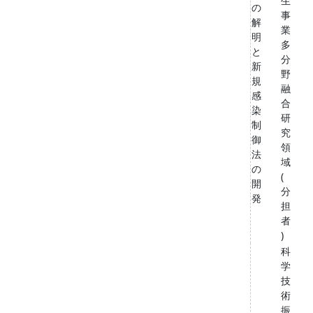
生
の
事
解
業
明
多
と
分
新
野
規
融
感
合
染
研
制
究
御
領
法
域
の
(
開
分
発
担
者
)
科
学
技
術
振