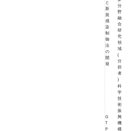
と
分
新
野
規
融
感
合
染
研
制
究
御
領
法
域
の
(
開
分
発
担
者
)
科
学
技
術
振
G
興
T
機
P
構