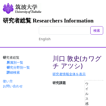
研究者総覧 Researchers Information
検索
English
川口 敦史(カワグ
研究者総覧
所属別一覧
チ アツシ)
研究分野別一覧
詳細検索
研究者情報全体を表示
使い方
研究課題
ウ
お問い合わせ
イ
ル
ス
感