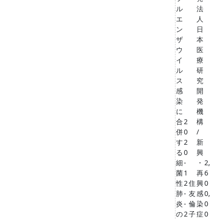
ル
法
エ
人
ン
日
ザ
本
ウ
医
イ
療
ル
研
ス
究
感
開
染
発
に
機
合
2
構
併
0
/
す
2
新
る
0
興
細
-
・
2,
菌
1
再
6
性
2
住
興
0
肺
-
友
感
0,
炎
-
倫
染
0
の
2
子
症
0