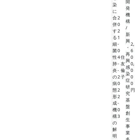
開
染
発
に
機
合
2
構
併
0
/
す
2
新
る
1
興
細
-
2,
・
菌
0
6
再
性
4
住
0
興
肺
-
友
0,
感
炎
-
倫
0
染
の
2
子
0
症
病
0
0
研
態
2
円
究
形
2
基
成
-
盤
機
0
創
構
3
生
の
事
解
業
明
多