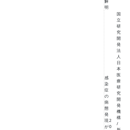
解
明
国
立
研
究
開
発
法
人
日
本
医
感
療
染
研
症
究
の
開
病
発
態
機
発
構
現
2
/
が
0
新