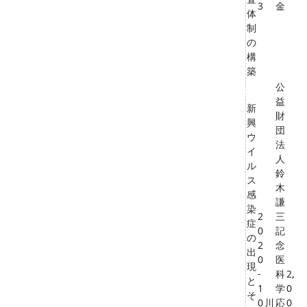
3
金
体
制
の
構
築
公
益
新
財
興
団
ウ
法
イ
人
ル
鈴
ス
木
感
謙
染
2
三
症
0
記
の
2
念
出
0
医
現
-
科
2,
と
1
学
0
そ
0
川
応
0