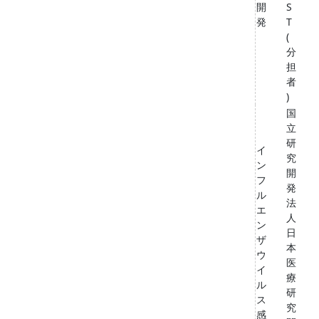
開
S
発
T
(
分
担
者
)
国
立
研
イ
究
ン
開
フ
発
ル
法
エ
人
ン
日
ザ
本
ウ
医
イ
療
ル
研
ス
究
感