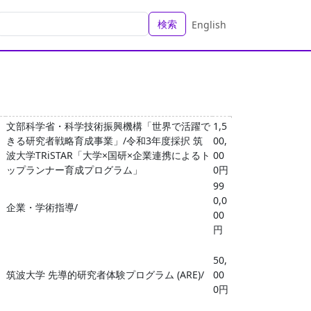
検索
English
文部科学省・科学技術振興機構「世界で活躍で
1,5
きる研究者戦略育成事業」/令和3年度採択 筑
00,
波大学TRiSTAR「大学×国研×企業連携によるト
00
ップランナー育成プログラム」
0円
99
0,0
企業・学術指導/
00
円
50,
筑波大学 先導的研究者体験プログラム (ARE)/
00
0円