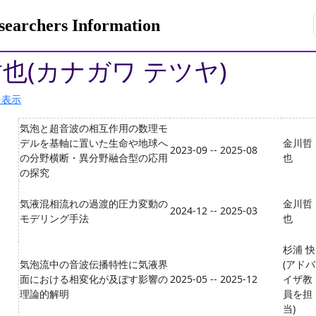
rchers Information
哲也(カナガワ テツヤ)
を表示
気泡と超音波の相互作用の数理モ
デルを基軸に置いた生命や地球へ
金川哲
2023-09 -- 2025-08
の分野横断・異分野融合型の応用
也
の探究
気液混相流れの過渡的圧力変動の
金川哲
2024-12 -- 2025-03
モデリング手法
也
杉浦 快
気泡流中の音波伝播特性に気液界
(アドバ
面における相変化が及ぼす影響の
2025-05 -- 2025-12
イザ教
理論的解明
員を担
当)